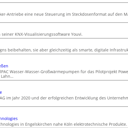
cker-Antriebe eine neue Steuerung im Steckdosenformat auf den M
n
n seiner KNX-Visualisierungssoftware Youvi.
ns beibehalten, sie aber gleichzeitig als smarte, digitale Infrastru
eßen
DualPAC Wasser-Wasser-Großwärmepumpen für das Pilotprojekt Powe
r Lahn…
e
AG im Jahr 2020 und der erfolgreichen Entwicklung des Unterneh
hnologies
chnologies in Engelskirchen nahe Köln elektrotechnische Produkte.