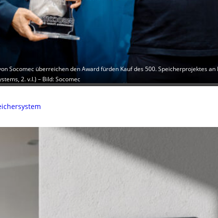
.) von Socomec überreichen den Award fürden Kauf des 500. Speicherprojektes an 
tems, 2. v.l.) – Bild: Socomec
peichersystem