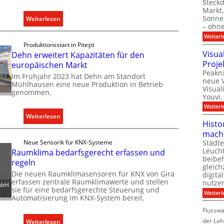
Steck
ü
Markt,
r
Sonnen
:
Weiterlesen
– ohn
a
T
l
Weiterl
ü
Produktionsstart in Piteşti
l
r
Visua
Dehn erweitert Kapazitäten für den
e
k
Proje
europäischen Markt
U
o
Peaknx
Im Frühjahr 2023 hat Dehn am Standort
n
neue V
m
Mühlhausen eine neue Produktion in Betrieb
Visual
t
genommen.
m
Youvi.
e
u
Weiterl
r
n
:
Weiterlesen
g
Histo
i
D
r
mach
k
e
ü
Städte
Neue Sensorik für KNX-Systeme
a
h
Leuch
Raumklima bedarfsgerecht erfassen und
n
t
n
beibeh
regeln
d
i
gleich
e
e
Die neuen Raumklimasensoren für KNX von Gira
digita
o
r
erfassen zentrale Raumklimawerte und stellen
nutze
mbH
n
sie für eine bedarfsgerechte Steuerung und
w
Weiterl
m
Automatisierung im KNX-System bereit.
e
i
Flussw
i
t
der Lah
t
:
Weiterlesen