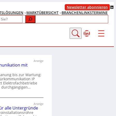
LinkedIn
Newsletter abonnieren
TS
LÖSUNGEN
MARKTÜBERSICHT
BRANCHENLINKS
TERMINE
LinkedIn
Anzeige
unikation mit
lanung bis zur Wartung:
Türkommunikation IP
zt Elektrofachbetriebe
m durchgängigen…
T
ü
Anzeige
für alle Untergründe
r
roinstallationsrohre
k