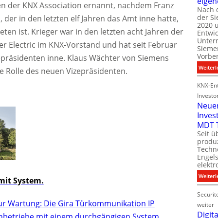
eigen
n der KNX Association ernannt, nachdem Franz
Nach 
der S
er in den letzten elf Jahren das Amt inne hatte,
i
2020 u
l
ten ist. Krieger war in den letzten acht Jahren der
Entwi
i
Unter
er Electric im KNX-Vorstand und hat seit Februar
t
Sieme
Vorbe
zepräsidenten inne. Klaus Wächter von Siemens
l
Weiterl
 Rolle des neuen Vizepräsidenten.
t
KNX-Ent
Investo
Neue
Inves
t
MDT 
Seit ü
t
produ
Techno
Engel
i
elektr
t
Weiterl
it System.
Securit
ur Wartung: Die Gira Türkommunikation IP
weiter
Digita
chbetriebe mit einem durchgängigen System.