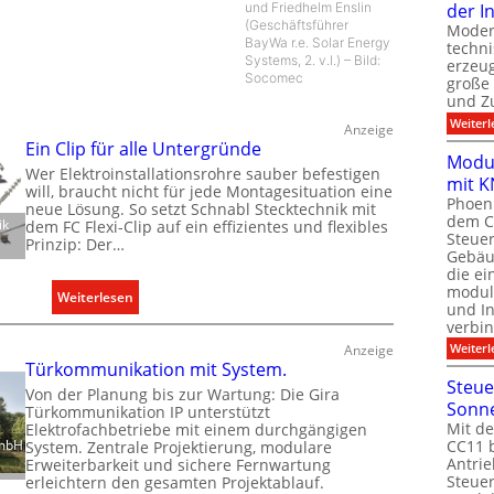
der I
und Friedhelm Enslin
(Geschäftsführer
Moder
BayWa r.e. Solar Energy
techn
Systems, 2. v.l.) – Bild:
erzeug
Socomec
große
und Z
Weiterl
Anzeige
Ein Clip für alle Untergründe
Modul
Wer Elektroinstallationsrohre sauber befestigen
mit K
will, braucht nicht für jede Montagesituation eine
Phoeni
neue Lösung. So setzt Schnabl Stecktechnik mit
dem C
ik
dem FC Flexi-Clip auf ein effizientes und flexibles
Steuer
Prinzip: Der…
Gebäu
die ei
modula
:
Weiterlesen
und In
E
verbin
i
Weiterl
Anzeige
n
Türkommunikation mit System.
Steue
C
Von der Planung bis zur Wartung: Die Gira
Sonn
Türkommunikation IP unterstützt
l
Mit de
Elektrofachbetriebe mit einem durchgängigen
i
CC11 b
GmbH
System. Zentrale Projektierung, modulare
p
Antrie
Erweiterbarkeit und sichere Fernwartung
Steue
erleichtern den gesamten Projektablauf.
f