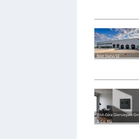
Bild: Dehn SE
Bild: Gira Giersiepen G
& Co. KG