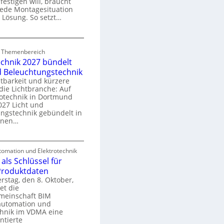
festigen will, braucht
o
 jede Montagesituation
m
 Lösung. So setzt…
m
u
E
n
d Themenbereich
n
k
echnik 2027 bündelt
C
a
d Beleuchtungstechnik
tbarkeit und kürzere
die Lichtbranche: Auf
p
rotechnik in Dortmund
o
27 Licht und
n
ngstechnik gebündelt in
ü
m
enen…
r
a
E
S
omation und Elektrotechnik
y
als Schlüssel für
e
e
s
 Produktdaten
k
U
stag, den 8. Oktober,
n
e
et die
r
m
meinschaft BIM
o
e
utomation und
r
chnik im VDMA eine
e
g
ntierte