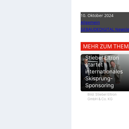
10. Oktober 2024
Allgemein
GEBÄUDEDIGITAL Newslet
MEHR ZUM THEM
Stiebel Eltron
startet
internationales
Skisprung-
Sponsoring
Bild: Stiebel Eltron
GmbH & Co. KG