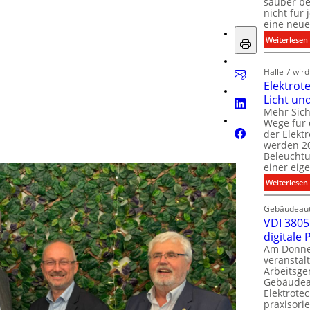
sauber be
nicht für
eine neue
:
Weiterlesen
i
i
Halle 7 wir
Elektrot
Licht un
l
t
Mehr Sich
i
Wege für 
i
der Elekt
werden 20
f
Beleuchtu
einer eig
i
:
Weiterlesen
t
l
Gebäudeaut
l
l
VDI 3805 
digitale
t
Am Donner
t
veranstalt
t
Arbeitsge
.
Gebäudea
t
Elektrote
praxisorie