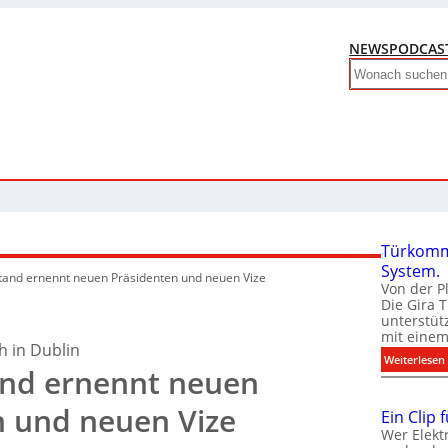
NEWS
PODCAS
Search
Türkomm
System.
tand ernennt neuen Präsidenten und neuen Vize
Von der P
Die Gira 
unterstüt
mit eine
ch in Dublin
:
Weiterlesen
nd ernennt neuen
n und neuen Vize
Ein Clip 
Wer Elekt