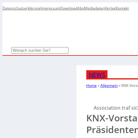
Datenschutzerklärung
Impressum
Download
Abo
Mediadaten
Verlag
Kontakt
Search
NEWS
Home
»
Allgemein
»
KNX-Vors
Association traf si
KNX-Vorsta
Präsidente