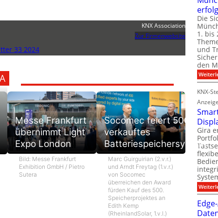
erfol
Die Si
Münch
KNX Association
1. bis 
Zur Firmenwebsite
Theme
und T
ter 33 2024
Sicher
den Mi
Weiterl
A
KNX-Ste
Anzeig
Smart
Messe Frankfurt
Socomec feiert 500.
Displ
Gira e
übernimmt Light
verkauftes
Portf
Expo London
Batteriespeichersystem
Tastse
flexib
Bild: Messe Frankfurt
Marc Guirguirian (2.v.r.)
Bedien
Exhibition GmbH / Pietro
und Arndt Freytag (1.v.r.)
integr
Sutera
von Socomec
System
überreichen den Award
Weiterl
fürden Kauf des 500.
Speicherprojektes an
Edge-
Edith Kemp
Daten
(RheinlandSolar, 1.v.l.)