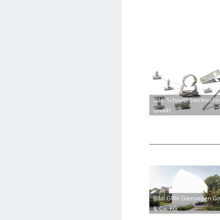
Bild: Schnabl Stecktechn
GmbH
Bild: GIRA Giersiepen 
& Co. KG