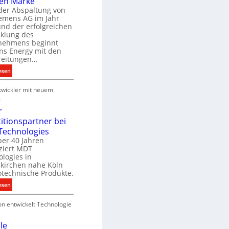
en Marke
B
der Abspaltung von
d
e
iemens AG im Jahr
nd der erfolgreichen
g
cklung des
e
nehmens beginnt
u
ns Energy mit den
c
a
reitungen…
h
:
esen
e
S
u
P
wickler mit neuem
i
n
r
e
r
g
o
m
r
s
d
e
titionspartner bei
u
n
Technologies
e
k
s
ber 40 Jahren
c
ziert MDT
E
h
d
logies in
n
n
skirchen nahe Köln
a
e
otechnische Produkte.
r
k
e
:
esen
g
n
N
y
on entwickelt Technologie
e
w
u
i
e
le
r