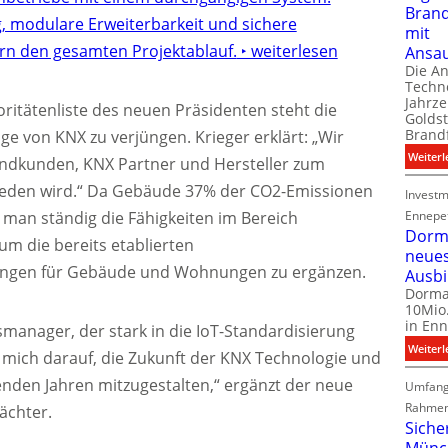
Bran
g, modulare Erweiterbarkeit und sichere
mit
rn den gesamten Projektablauf.
‣ weiterlesen
Ansa
Die A
Techno
Jahrze
oritätenliste des neuen Präsidenten steht die
Goldst
Brand
ge von KNX zu verjüngen. Krieger erklärt: „Wir
Weiterl
Endkunden, KNX Partner und Hersteller zum
ieden wird.“ Da Gebäude 37% der CO2-Emissionen
Investm
Ennepe
man ständig die Fähigkeiten im Bereich
Dorma
m die bereits etablierten
neue
ungen für Gebäude und Wohnungen zu ergänzen.
Ausb
Dorma
10Mio.
in Enn
smanager, der stark in die IoT-Standardisierung
Weiterl
ich mich darauf, die Zukunft der KNX Technologie und
nden Jahren mitzugestalten,“ ergänzt der neue
Umfang
Rahmen
ächter.
Siche
Münc