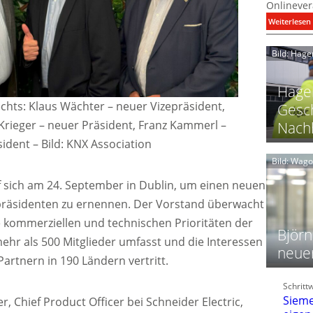
Onlinever
:
Weiterlesen
i
Bild: Hage
I
Hager
echts: Klaus Wächter – neuer Vizepräsident,
Gesch
Krieger – neuer Präsident, Franz Kammerl –
Nachh
l
sident
–
Bild: KNX Association
Bild: Wag
 sich am 24. September in Dublin, um einen neuen
l
präsidenten zu ernennen. Der Vorstand überwacht
t
l
ie kommerziellen und technischen Prioritäten der
i
Björn
mehr als 500 Mitglieder umfasst und die Interessen
neue
artnern in 190 Ländern vertritt.
t
l
Schritt
f
Sieme
r, Chief Product Officer bei Schneider Electric,