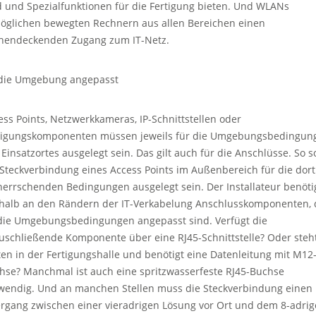
d und Spezialfunktionen für die Fertigung bieten. Und WLANs
öglichen bewegten Rechnern aus allen Bereichen einen
chendeckenden Zugang zum IT-Netz.
die Umgebung angepasst
ess Points, Netzwerkkameras, IP-Schnittstellen oder
tigungskomponenten müssen jeweils für die Umgebungsbedingun
 Einsatzortes ausgelegt sein. Das gilt auch für die Anschlüsse. So so
 Steckverbindung eines Access Points im Außenbereich für die dort
herrschenden Bedingungen ausgelegt sein. Der Installateur benöti
halb an den Rändern der IT-Verkabelung Anschlusskomponenten, 
die Umgebungsbedingungen angepasst sind. Verfügt die
uschließende Komponente über eine RJ45-Schnittstelle? Oder steht
ten in der Fertigungshalle und benötigt eine Datenleitung mit M12
hse? Manchmal ist auch eine spritzwasserfeste RJ45-Buchse
wendig. Und an manchen Stellen muss die Steckverbindung einen
rgang zwischen einer vieradrigen Lösung vor Ort und dem 8-adri