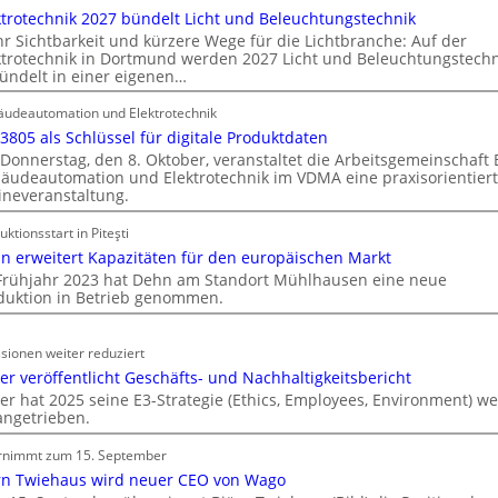
b
ktrotechnik 2027 bündelt Licht und Beleuchtungstechnik
a
r Sichtbarkeit und kürzere Wege für die Lichtbranche: Auf der
ktrotechnik in Dortmund werden 2027 Licht und Beleuchtungstechn
u
ündelt in einer eigenen…
d
e
udeautomation und Elektrotechnik
r
 3805 als Schlüssel für digitale Produktdaten
E
Donnerstag, den 8. Oktober, veranstaltet die Arbeitsgemeinschaft
l
äudeautomation und Elektrotechnik im VDMA eine praxisorientier
ineveranstaltung.
e
k
uktionsstart in Piteşti
t
n erweitert Kapazitäten für den europäischen Markt
r
Frühjahr 2023 hat Dehn am Standort Mühlhausen eine neue
o
duktion in Betrieb genommen.
m
o
sionen weiter reduziert
b
er veröffentlicht Geschäfts- und Nachhaltigkeitsbericht
i
er hat 2025 seine E3-Strategie (Ethics, Employees, Environment) we
l
angetrieben.
i
t
rnimmt zum 15. September
ä
rn Twiehaus wird neuer CEO von Wago