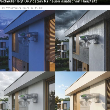
eidmüller legt Grundstein für neuen asiatischen Hauptsitz
Bild: Weidmüller GmbH & Co. KG