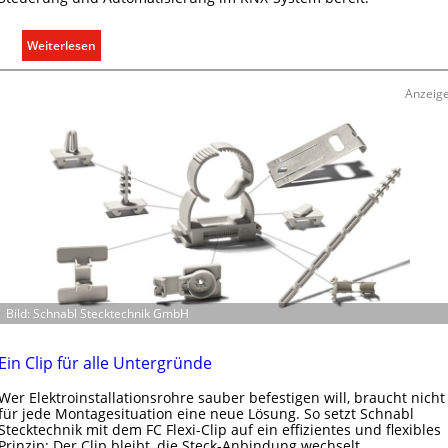
y
s
:
Weiterlesen
t
R
e
a
m
Anzeig
u
.
m
k
l
i
m
a
b
e
d
Bild: Schnabl Stecktechnik GmbH
a
r
f
Ein Clip für alle Untergründe
s
Wer Elektroinstallationsrohre sauber befestigen will, braucht nicht
g
für jede Montagesituation eine neue Lösung. So setzt Schnabl
e
Stecktechnik mit dem FC Flexi-Clip auf ein effizientes und flexibles
r
Prinzip: Der Clip bleibt, die Steck-Anbindung wechselt.