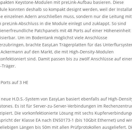
pakten Keystone-Modulen mit preLink-Aufbau basieren. Diese
ule konnten deshalb so kompakt designt werden, weil der Installa
ne einzelnen Adern anschließen muss, sondern nur die Leitung mit
 preLink-Abschluss in die Module einlegt und zuklappt. So sind
ienerfreundliche Patchpanels mit 48 Ports auf einer Höheneinheit
lisierbar. Um im Bodentank möglichst viele Anschlüsse
erzubringen, brachte EasyLan Trägerplatten für das Unterflursyst
 Ackermann auf den Markt, die mit High-Density-Modulen
konfektioniert sind. Damit passen bis zu zwölf Anschlüsse auf eine
-Träger.
 Ports auf 3 HE
 neue H.D.S.-System von EasyLan basiert ebenfalls auf High-Densit
stones. Es ist für Server-zu-Server-Verbindungen im Rechenzentr
zipiert. Die vorkonfektionierte Lösung mit sechs Kupferverbindun
spricht der Klasse EA nach EN50173-1 (bis 10Gbit Ethernet) und wi
beliebigen Längen bis 50m mit allen Prüfprotokollen ausgeliefert. D