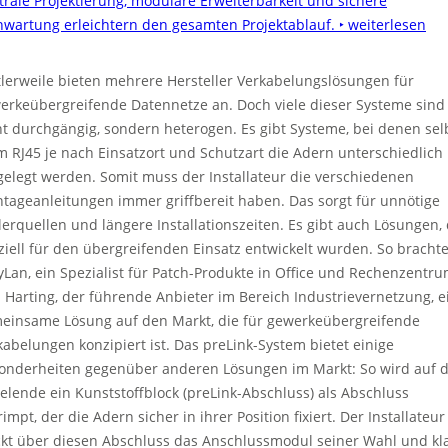
trale Projektierung, modulare Erweiterbarkeit und sichere
nwartung erleichtern den gesamten Projektablauf.
‣ weiterlesen
tlerweile bieten mehrere Hersteller Verkabelungslösungen für
erkeübergreifende Datennetze an. Doch viele dieser Systeme sind
ht durchgängig, sondern heterogen. Es gibt Systeme, bei denen sel
m RJ45 je nach Einsatzort und Schutzart die Adern unterschiedlich
gelegt werden. Somit muss der Installateur die verschiedenen
tageanleitungen immer griffbereit haben. Das sorgt für unnötige
lerquellen und längere Installationszeiten. Es gibt auch Lösungen, 
ziell für den übergreifenden Einsatz entwickelt wurden. So bracht
yLan, ein Spezialist für Patch-Produkte in Office und Rechenzentru
 Harting, der führende Anbieter im Bereich Industrievernetzung, e
einsame Lösung auf den Markt, die für gewerkeübergreifende
kabelungen konzipiert ist. Das preLink-System bietet einige
onderheiten gegenüber anderen Lösungen im Markt: So wird auf 
elende ein Kunststoffblock (preLink-Abschluss) als Abschluss
impt, der die Adern sicher in ihrer Position fixiert. Der Installateur
ckt über diesen Abschluss das Anschlussmodul seiner Wahl und kl