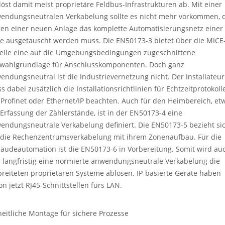
 löst damit meist proprietäre Feldbus-Infrastrukturen ab. Mit einer
endungsneutralen Verkabelung sollte es nicht mehr vorkommen, 
en einer neuen Anlage das komplette Automatisierungsnetz einer
le ausgetauscht werden muss. Die EN50173-3 bietet über die MICE
elle eine auf die Umgebungsbedingungen zugeschnittene
wahlgrundlage für Anschlusskomponenten. Doch ganz
endungsneutral ist die Industrievernetzung nicht. Der Installateur
s dabei zusätzlich die Installationsrichtlinien für Echtzeitprotokoll
 Profinet oder Ethernet/IP beachten. Auch für den Heimbereich, et
 Erfassung der Zählerstände, ist in der EN50173-4 eine
endungsneutrale Verkabelung definiert. Die EN50173-5 bezieht si
 die Rechenzentrumsverkabelung mit ihrem Zonenaufbau. Für die
äudeautomation ist die EN50173-6 in Vorbereitung. Somit wird au
r langfristig eine normierte anwendungsneutrale Verkabelung die
breiteten proprietären Systeme ablösen. IP-basierte Geräte haben
on jetzt RJ45-Schnittstellen fürs LAN.
heitliche Montage für sichere Prozesse