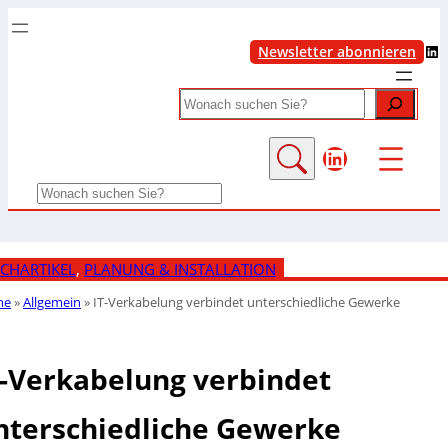
LinkedIn
Newsletter abonnieren
Search
LinkedIn
Search
CHARTIKEL
, 
PLANUNG & INSTALLATION
me
»
Allgemein
»
IT-Verkabelung verbindet unterschiedliche Gewerke
T-Verkabelung verbindet
nterschiedliche Gewerke