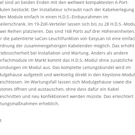
el sind an beiden Enden mit den weltweit kompaktesten 6-Port-
ulen bestückt. Der Installateur schraubt nach der Kabelverlegung
den Module einfach in einen H.D.S.-Einbaurahmen im
teilerschrank. Im 19-Zoll-Verteiler lassen sich bis zu 28 H.D.S.-Mod
zwei Reihen platzieren. Das sind 168 Ports auf drei Höheneinheiten
r die patentierte saCon-Leuchtfunktion von EasyLan ist eine einfa
rdnung der zusammengehörigen Kabelenden möglich. Das erhöht
riebssicherheit bei Installation und Wartung. Anders als andere
rfachmodule im Markt kommt das H.D.S.-Modul ohne zusätzliche
bindungen im Modul aus. Das komplette Leitungsbündel wird im
ulgehäuse aufgeteilt und werkseitig direkt in den Keystone-Modu
eschlossen. Im Wartungsfall lassen sich Modulgehäuse sowie die
stones öffnen und austauschen, ohne dass dafür ein Kabel
eschnitten und neu konfektioniert werden müsste. Das erleichtert
tungsmaßnahmen erheblich.
t