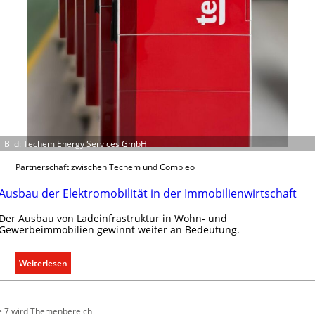
g
r
ü
n
d
e
Bild: Techem Energy Services GmbH
Partnerschaft zwischen Techem und Compleo
Ausbau der Elektromobilität in der Immobilienwirtschaft
Der Ausbau von Ladeinfrastruktur in Wohn- und
Gewerbeimmobilien gewinnt weiter an Bedeutung.
:
Weiterlesen
A
u
s
e 7 wird Themenbereich