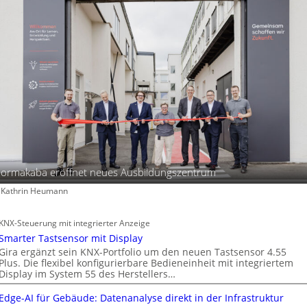
h
a
f
t
ormakaba eröffnet neues Ausbildungszentrum
: Kathrin Heumann
KNX-Steuerung mit integrierter Anzeige
Smarter Tastsensor mit Display
Gira ergänzt sein KNX-Portfolio um den neuen Tastsensor 4.55
Plus. Die flexibel konfigurierbare Bedieneinheit mit integriertem
Display im System 55 des Herstellers…
Edge-AI für Gebäude: Datenanalyse direkt in der Infrastruktur