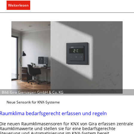
:
Weiterlesen
T
ü
r
k
o
m
m
u
n
i
k
a
t
Bild: Gira Giersiepen GmbH & Co. KG
i
o
Neue Sensorik für KNX-Systeme
n
m
Raumklima bedarfsgerecht erfassen und regeln
i
Die neuen Raumklimasensoren für KNX von Gira erfassen zentrale
t
Raumklimawerte und stellen sie für eine bedarfsgerechte
S
Steuerung und Automatisierung im KNX-System bereit.