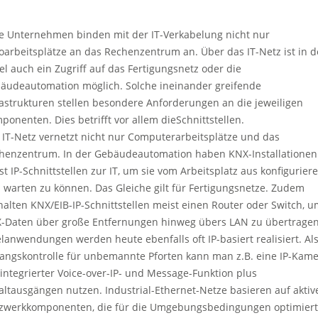
le Unternehmen binden mit der IT-Verkabelung nicht nur
oarbeitsplätze an das Rechenzentrum an. Über das IT-Netz ist in d
el auch ein Zugriff auf das Fertigungsnetz oder die
äudeautomation möglich. Solche ineinander greifende
rastrukturen stellen besondere Anforderungen an die jeweiligen
ponenten. Dies betrifft vor allem dieSchnittstellen.
 IT-Netz vernetzt nicht nur Computerarbeitsplätze und das
henzentrum. In der Gebäudeautomation haben KNX-Installationen
st IP-Schnittstellen zur IT, um sie vom Arbeitsplatz aus konfigurier
 warten zu können. Das Gleiche gilt für Fertigungsnetze. Zudem
halten KNX/EIB-IP-Schnittstellen meist einen Router oder Switch, 
-Daten über große Entfernungen hinweg übers LAN zu übertragen
elanwendungen werden heute ebenfalls oft IP-basiert realisiert. Al
angskontrolle für unbemannte Pforten kann man z.B. eine IP-Kam
 integrierter Voice-over-IP- und Message-Funktion plus
altausgängen nutzen. Industrial-Ethernet-Netze basieren auf aktiv
zwerkkomponenten, die für die Umgebungsbedingungen optimiert