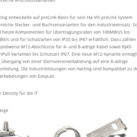
lreiche Anschlussvarianten
ting entwickelte auf preLink-Basis für sein Ha-VIS preLink System
lreiche Stecker- und Buchsenvarianten für den Industrieeinsatz. S
d heute Komponenten für Übertragungsraten von 100MBit/s bis
Bit/s und für Schutzarten von IP20 bis IP67 erhältlich. Dazu zählen
spielweise M12-Abschlüsse für 4- und 8-adrige Kabel sowie RJ45-
hPull-Varianten bis Schutzart IP67. Eine neue M12-Variante ermögl
 Übergang von einer Sternviererverkabelung auf eine 8-adrige
enleitung. Die Industrielösungen von Harting sind kompatibel zu 
Verkabelungen von EasyLan.
h Density für die IT
eige