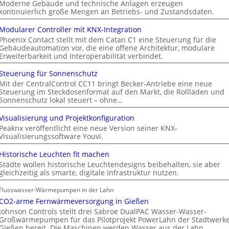
Moderne Gebäude und technische Anlagen erzeugen
kontinuierlich große Mengen an Betriebs- und Zustandsdaten.
Modularer Controller mit KNX-Integration
Phoenix Contact stellt mit dem Catan C1 eine Steuerung für die
Gebäudeautomation vor, die eine offene Architektur, modulare
Erweiterbarkeit und Interoperabilität verbindet.
Steuerung für Sonnenschutz
Mit der CentralControl CC11 bringt Becker-Antriebe eine neue
Steuerung im Steckdosenformat auf den Markt, die Rollläden und
Sonnenschutz lokal steuert – ohne…
Visualisierung und Projektkonfiguration
Peaknx veröffentlicht eine neue Version seiner KNX-
Visualisierungssoftware Youvi.
Historische Leuchten fit machen
Städte wollen historische Leuchtendesigns beibehalten, sie aber
gleichzeitig als smarte, digitale Infrastruktur nutzen.
Flusswasser-Wärmepumpen in der Lahn
CO2-arme Fernwärmeversorgung in Gießen
Johnson Controls stellt drei Sabroe DualPAC Wasser-Wasser-
Großwärmepumpen für das Pilotprojekt PowerLahn der Stadtwerk
Gießen bereit. Die Maschinen werden Wasser aus der Lahn…