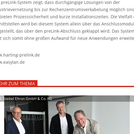
 preLink-System zeigt, dass durchgängige Lösungen von der
ustrievernetzung bis zur Rechenzentrumsverkabelung möglich sin
 bieten Prozesssicherheit und kurze Installationszeiten. Die Vielfalt
nittstellen wird bei diesem System allein über das Anschlussmodu
gestellt, das über den preLink-Abschluss geklappt wird. Das Syste
st sich somit ohne großen Aufwand für neue Anwendungen erweite
.harting-prelink.de
.easylan.de
EHR ZUM THEMA
d: Stiebel Eltron GmbH & Co. KG