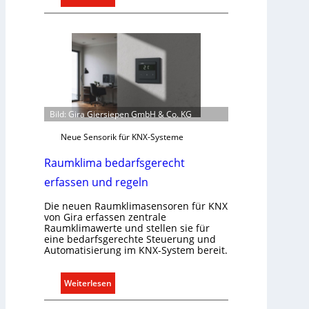
E
S
i
y
n
s
C
t
l
e
i
m
p
.
f
Bild: Gira Giersiepen GmbH & Co. KG
ü
Neue Sensorik für KNX-Systeme
r
a
Raumklima bedarfsgerecht
l
erfassen und regeln
l
e
Die neuen Raumklimasensoren für KNX
U
von Gira erfassen zentrale
Raumklimawerte und stellen sie für
n
eine bedarfsgerechte Steuerung und
t
Automatisierung im KNX-System bereit.
e
r
:
Weiterlesen
g
R
r