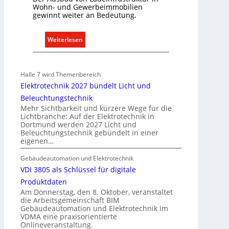
Wohn- und Gewerbeimmobilien
e
gewinnt weiter an Bedeutung.
r
f
:
Weiterlesen
a
A
s
u
s
s
e
Halle 7 wird Themenbereich
b
n
Elektrotechnik 2027 bündelt Licht und
a
u
Beleuchtungstechnik
u
n
Mehr Sichtbarkeit und kürzere Wege für die
d
Lichtbranche: Auf der Elektrotechnik in
d
Dortmund werden 2027 Licht und
e
r
Beleuchtungstechnik gebündelt in einer
r
e
eigenen…
E
g
l
Gebäudeautomation und Elektrotechnik
e
e
VDI 3805 als Schlüssel für digitale
l
k
n
Produktdaten
t
Am Donnerstag, den 8. Oktober, veranstaltet
die Arbeitsgemeinschaft BIM
r
Gebäudeautomation und Elektrotechnik im
o
VDMA eine praxisorientierte
m
Onlineveranstaltung.