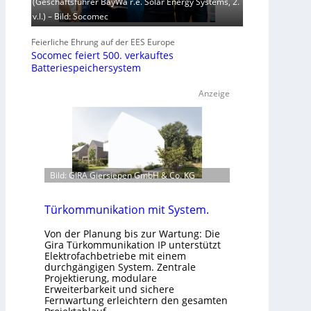
(Geschäftsführer BayWa r.e. Solar Energy Systems, 2.
v.l.) – Bild: Socomec
Feierliche Ehrung auf der EES Europe
Socomec feiert 500. verkauftes
Batteriespeichersystem
Anzeige
Bild: GIRA Giersiepen GmbH & Co. KG
Türkommunikation mit System.
Von der Planung bis zur Wartung: Die
Gira Türkommunikation IP unterstützt
Elektrofachbetriebe mit einem
durchgängigen System. Zentrale
Projektierung, modulare
Erweiterbarkeit und sichere
Fernwartung erleichtern den gesamten