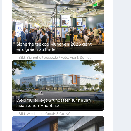
Sicherheitsexpo München 2026 geht
erfolgreich zu Ende
Bild: Sicherheitsexpo.de / Foto: Frank Schroth
Weidmüller legt Grundstein für neuen
asiatischen Hauptsitz
Bild: Weidmüller GmbH & Co. KG