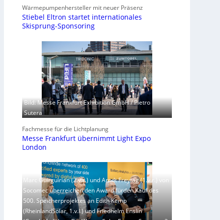
Wärmepumpenhersteller mit neuer Präsenz
Stiebel Eltron startet internationales
Skisprung-Sponsoring
Bild: Messe Frankfurt Exhibition GmbH / Pietro
Sutera
Fachmesse für die Lichtplanung
Messe Frankfurt übernimmt Light Expo
London
Marc Guirguirian (2.v.r.) und Arndt Freytag (1.v.r.) von
Socomec überreichen den Award fürden Kauf des
500. Speicherprojektes an Edith Kemp
(RheinlandSolar, 1.v.l.) und Friedhelm Enslin