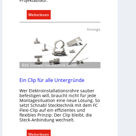
Projektablauf.
:
Weiterlesen
T
ü
Anzeige
r
k
o
m
m
Bild: Schnabl Stecktechnik GmbH
u
n
i
Ein Clip für alle Untergründe
k
Wer Elektroinstallationsrohre sauber
a
befestigen will, braucht nicht für jede
t
Montagesituation eine neue Lösung. So
i
setzt Schnabl Stecktechnik mit dem FC
Flexi-Clip auf ein effizientes und
o
flexibles Prinzip: Der Clip bleibt, die
n
Steck-Anbindung wechselt.
m
i
:
Weiterlesen
t