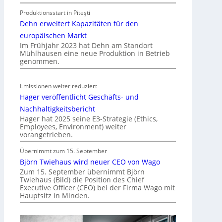
o
Produktionsstart in Piteşti
b
Dehn erweitert Kapazitäten für den
i
l
europäischen Markt
Im Frühjahr 2023 hat Dehn am Standort
i
Mühlhausen eine neue Produktion in Betrieb
t
genommen.
ä
t
Emissionen weiter reduziert
i
Hager veröffentlicht Geschäfts- und
n
d
Nachhaltigkeitsbericht
e
Hager hat 2025 seine E3-Strategie (Ethics,
Employees, Environment) weiter
r
vorangetrieben.
I
m
Übernimmt zum 15. September
m
Björn Twiehaus wird neuer CEO von Wago
o
Zum 15. September übernimmt Björn
Twiehaus (Bild) die Position des Chief
b
Executive Officer (CEO) bei der Firma Wago mit
i
Hauptsitz in Minden.
l
i
e