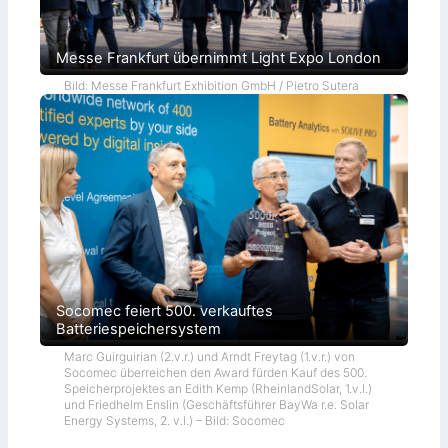
Messe Frankfurt übernimmt Light Expo London
Bild: Messe Frankfurt Exhibition GmbH / Pietro Sutera
Socomec feiert 500. verkauftes
Batteriespeichersystem
Marc Guirguirian (2.v.r.) und Arndt Freytag (1.v.r.) von
Socomec überreichen den Award fürden Kauf des 500.
Speicherprojektes an Edith Kemp (RheinlandSolar, 1.v.l.)
und Friedhelm Enslin (Geschäftsführer BayWa r.e. Solar
Energy Systems, 2. v.l.) – Bild: Socomec