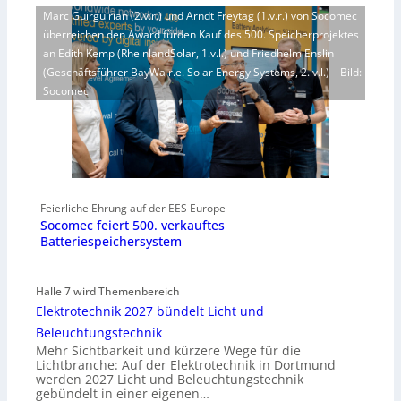
Marc Guirguirian (2.v.r.) und Arndt Freytag (1.v.r.) von Socomec
überreichen den Award fürden Kauf des 500. Speicherprojektes
an Edith Kemp (RheinlandSolar, 1.v.l.) und Friedhelm Enslin
(Geschäftsführer BayWa r.e. Solar Energy Systems, 2. v.l.) – Bild:
Socomec
Feierliche Ehrung auf der EES Europe
Socomec feiert 500. verkauftes
Batteriespeichersystem
Halle 7 wird Themenbereich
Elektrotechnik 2027 bündelt Licht und
Beleuchtungstechnik
Mehr Sichtbarkeit und kürzere Wege für die
Lichtbranche: Auf der Elektrotechnik in Dortmund
werden 2027 Licht und Beleuchtungstechnik
gebündelt in einer eigenen…