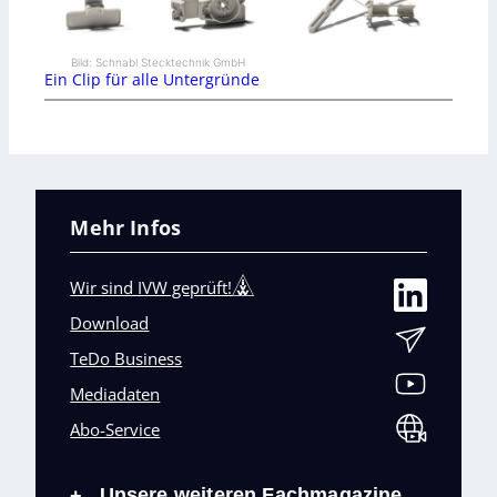
Bild: Schnabl Stecktechnik GmbH
Ein Clip für alle Untergründe
Mehr Infos
Wir sind IVW geprüft!
Download
TeDo Business
Mediadaten
Abo-Service
Unsere weiteren Fachmagazine
+