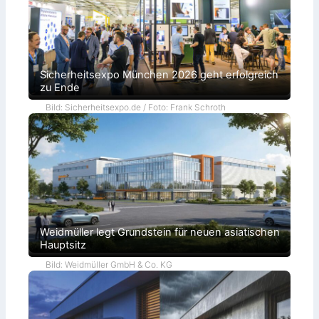
Sicherheitsexpo München 2026 geht erfolgreich
zu Ende
Bild: Sicherheitsexpo.de / Foto: Frank Schroth
Weidmüller legt Grundstein für neuen asiatischen
Hauptsitz
Bild: Weidmüller GmbH & Co. KG