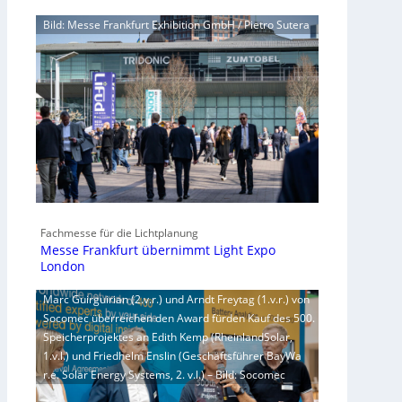
Bild: Messe Frankfurt Exhibition GmbH / Pietro Sutera
Fachmesse für die Lichtplanung
Messe Frankfurt übernimmt Light Expo
London
Marc Guirguirian (2.v.r.) und Arndt Freytag (1.v.r.) von
Socomec überreichen den Award fürden Kauf des 500.
Speicherprojektes an Edith Kemp (RheinlandSolar,
1.v.l.) und Friedhelm Enslin (Geschäftsführer BayWa
r.e. Solar Energy Systems, 2. v.l.) – Bild: Socomec