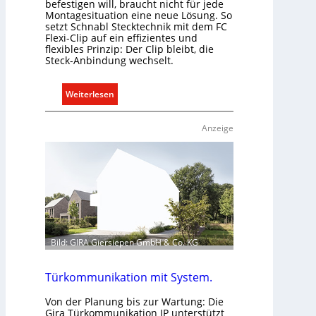
befestigen will, braucht nicht für jede
Montagesituation eine neue Lösung. So
setzt Schnabl Stecktechnik mit dem FC
Flexi-Clip auf ein effizientes und
flexibles Prinzip: Der Clip bleibt, die
Steck-Anbindung wechselt.
:
Weiterlesen
E
i
Anzeige
n
C
l
i
p
f
ü
r
Bild: GIRA Giersiepen GmbH & Co. KG
a
l
Türkommunikation mit System.
l
e
Von der Planung bis zur Wartung: Die
Gira Türkommunikation IP unterstützt
U