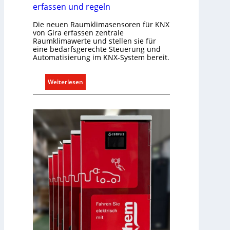
o
erfassen und regeln
n
Die neuen Raumklimasensoren für KNX
m
von Gira erfassen zentrale
i
Raumklimawerte und stellen sie für
t
eine bedarfsgerechte Steuerung und
S
Automatisierung im KNX-System bereit.
y
s
:
Weiterlesen
t
R
e
a
m
u
.
m
k
l
i
m
a
b
e
d
a