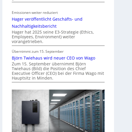
ä
t
Emissionen weiter reduziert
i
Hager veröffentlicht Geschäfts- und
n
d
Nachhaltigkeitsbericht
e
Hager hat 2025 seine E3-Strategie (Ethics,
Employees, Environment) weiter
r
vorangetrieben.
I
m
Übernimmt zum 15. September
m
Björn Twiehaus wird neuer CEO von Wago
o
Zum 15. September übernimmt Björn
Twiehaus (Bild) die Position des Chief
b
Executive Officer (CEO) bei der Firma Wago mit
i
Hauptsitz in Minden.
l
i
e
n
w
i
r
t
s