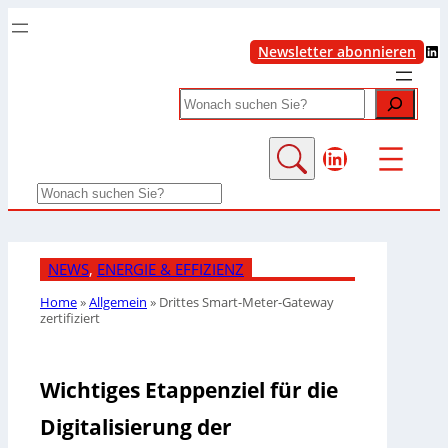
LinkedIn
Newsletter abonnieren
Search
LinkedIn
Search
NEWS
, 
ENERGIE & EFFIZIENZ
Home
»
Allgemein
»
Drittes Smart-Meter-Gateway
zertifiziert
Wichtiges Etappenziel für die
Digitalisierung der