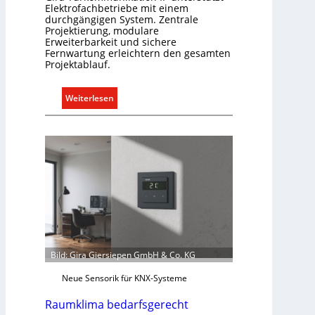
Elektrofachbetriebe mit einem
n
durchgängigen System. Zentrale
t
Projektierung, modulare
Erweiterbarkeit und sichere
e
Fernwartung erleichtern den gesamten
r
Projektablauf.
g
r
:
Weiterlesen
ü
T
n
ü
d
r
e
k
o
m
m
u
n
i
Bild: Gira Giersiepen GmbH & Co. KG
k
a
Neue Sensorik für KNX-Systeme
t
Raumklima bedarfsgerecht
i