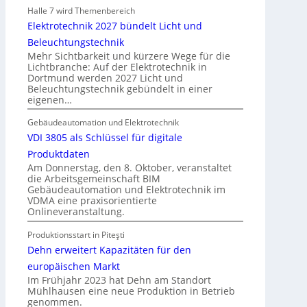
s
Halle 7 wird Themenbereich
e
b
Elektrotechnik 2027 bündelt Licht und
g
a
Beleuchtungstechnik
e
u
Mehr Sichtbarkeit und kürzere Wege für die
l
d
Lichtbranche: Auf der Elektrotechnik in
n
Dortmund werden 2027 Licht und
e
Beleuchtungstechnik gebündelt in einer
r
eigenen…
E
l
Gebäudeautomation und Elektrotechnik
e
VDI 3805 als Schlüssel für digitale
k
Produktdaten
t
Am Donnerstag, den 8. Oktober, veranstaltet
die Arbeitsgemeinschaft BIM
r
Gebäudeautomation und Elektrotechnik im
o
VDMA eine praxisorientierte
m
Onlineveranstaltung.
o
Produktionsstart in Piteşti
b
Dehn erweitert Kapazitäten für den
i
l
europäischen Markt
Im Frühjahr 2023 hat Dehn am Standort
i
Mühlhausen eine neue Produktion in Betrieb
t
genommen.