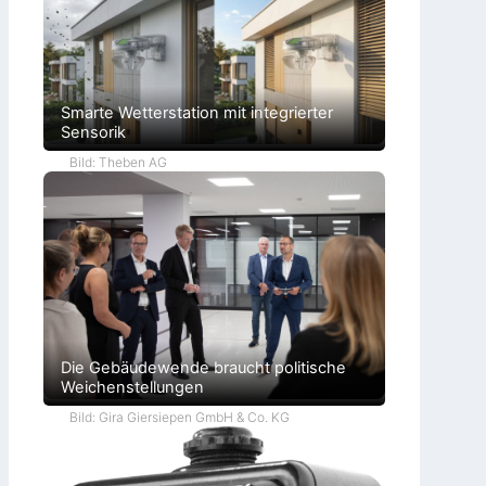
Smarte Wetterstation mit integrierter
Sensorik
Bild: Theben AG
Die Gebäudewende braucht politische
Weichenstellungen
Bild: Gira Giersiepen GmbH & Co. KG