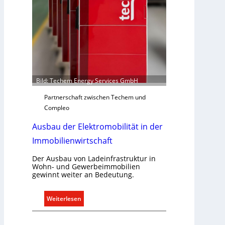
r
f
s
g
e
r
e
c
Bild: Techem Energy Services GmbH
h
Partnerschaft zwischen Techem und
t
Compleo
e
r
Ausbau der Elektromobilität in der
f
Immobilienwirtschaft
a
s
Der Ausbau von Ladeinfrastruktur in
s
Wohn- und Gewerbeimmobilien
e
gewinnt weiter an Bedeutung.
n
u
:
Weiterlesen
n
A
d
u
r