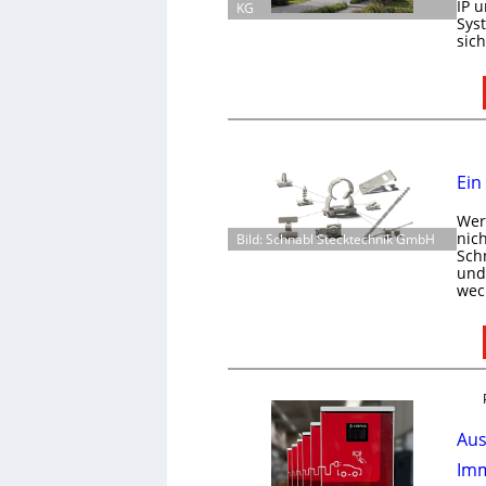
IP 
KG
Sys
sic
Ein
Wer 
nic
Bild: Schnabl Stecktechnik GmbH
Schn
und 
wec
Aus
Imm