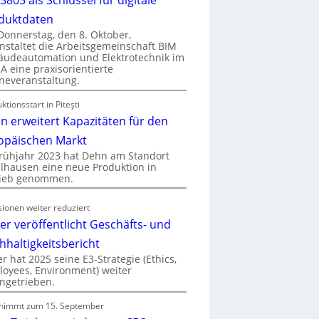
duktdaten
onnerstag, den 8. Oktober,
nstaltet die Arbeitsgemeinschaft BIM
udeautomation und Elektrotechnik im
 eine praxisorientierte
neveranstaltung.
ktionsstart in Piteşti
n erweitert Kapazitäten für den
opäischen Markt
rühjahr 2023 hat Dehn am Standort
hausen eine neue Produktion in
rieb genommen.
ionen weiter reduziert
er veröffentlicht Geschäfts- und
hhaltigkeitsbericht
r hat 2025 seine E3-Strategie (Ethics,
oyees, Environment) weiter
ngetrieben.
nimmt zum 15. September