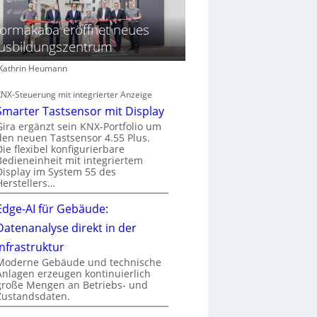
ormakaba eröffnet neues
usbildungszentrum
: Kathrin Heumann
KNX-Steuerung mit integrierter Anzeige
Smarter Tastsensor mit Display
Gira ergänzt sein KNX-Portfolio um
den neuen Tastsensor 4.55 Plus.
Die flexibel konfigurierbare
Bedieneinheit mit integriertem
Display im System 55 des
Herstellers…
Edge-AI für Gebäude:
Datenanalyse direkt in der
Infrastruktur
Moderne Gebäude und technische
Anlagen erzeugen kontinuierlich
große Mengen an Betriebs- und
Zustandsdaten.