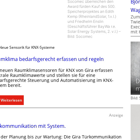
Bjö
Socomec überreichen den
Award fürden Kauf des 500.
Wa
Speicherprojektes an Edith
Zum
Kemp (RheinlandSolar, 1.v.l.)
Twie
und Friedhelm Enslin
Exec
(Geschäftsführer BayWa r.e.
mit 
Solar Energy Systems, 2. v.l.) –
Bild: Socomec
Neue Sensorik für KNX-Systeme
mklima bedarfsgerecht erfassen und regeln
 neuen Raumklimasensoren für KNX von Gira erfassen
trale Raumklimawerte und stellen sie für eine
D
arfsgerechte Steuerung und Automatisierung im KNX-
tem bereit.
m
Bild
:
Weiterlesen
R
a
Anzeige
u
kommunikation mit System.
m
k
 der Planung bis zur Wartung: Die Gira Türkommunikation
l