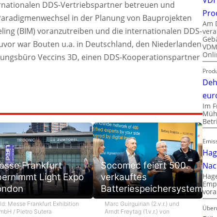
nternationalen DDS-Vertriebspartner betreuen und
Pro
 Paradigmenwechsel in der Planung von Bauprojekten
Am D
ling (BIM) voranzutreiben und die internationalen DDS-
vera
Gebä
uvor war Bouten u.a. in Deutschland, den Niederlanden
VDMA
Onli
Planungsbüro Veccins 3D, einen DDS-Kooperationspartner
Produ
Deh
eur
Im F
Mühl
Bet
Emiss
Hag
esse Frankfurt
Socomec feiert 500.
Nac
bernimmt Light Expo
verkauftes
Hage
Empl
ondon
Batteriespeichersystem
vora
ld: Messe Frankfurt Exhibition
Marc Guirguirian (2.v.r.) und
Über
mbH / Pietro Sutera
Arndt Freytag (1.v.r.) von