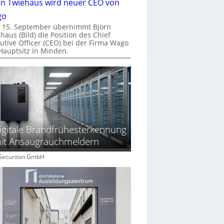
rn Twiehaus wird neuer CEO von
go
 15. September übernimmt Björn
haus (Bild) die Position des Chief
utive Officer (CEO) bei der Firma Wago
Hauptsitz in Minden.
igitale Brandfrühesterkennung
it Ansaugrauchmeldern
: Securiton GmbH