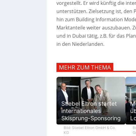
vorgestellt. Er wird künftig die i
unterstützen.
Zielsetzung ist, den
hin zum Building Information Mode
Marktanteile weiter auszubauen. Z
und in Dubai tätig, z.B. für das 
in den Niederlanden.
MEHR ZUM THEMA
M
Stiebel Eltron startet
ü
internationales
L
Skisprung-Sponsoring
Bi
Bild: Stiebel Eltron GmbH & Co.
G
KG