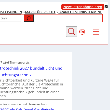
LinkedIn
Newsletter abonnieren
TS
LÖSUNGEN
MARKTÜBERSICHT
BRANCHENLINKS
TERMINE
LinkedIn
e 7 wird Themenbereich
ktrotechnik 2027 bündelt Licht und
euchtungstechnik
 Sichtbarkeit und kürzere Wege für
Lichtbranche: Auf der Elektrotechnik in
tmund werden 2027 Licht und
uchtungstechnik gebündelt in einer
enen…
udeautomation und Elektrotechnik
3805 als Schlüssel für digitale