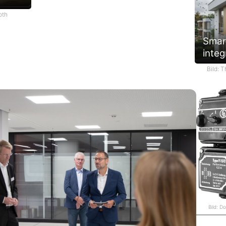
oth
Smar
integ
Bild: 
Bild: D