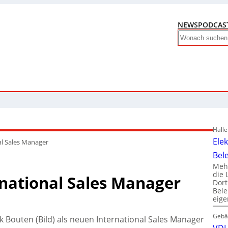
NEWS
PODCAS
Search
Hall
Ele
al Sales Manager
Bel
Mehr
die 
national Sales Manager
Dor
Bele
eig
Gebä
 Bouten (Bild) als neuen International Sales Manager
VDI 