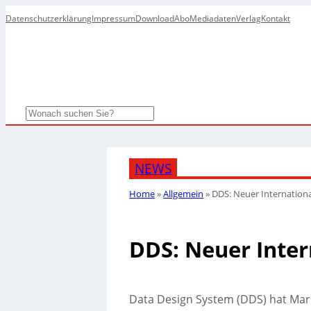
Datenschutzerklärung
Impressum
Download
Abo
Mediadaten
Verlag
Kontakt
Search
NEWS
Home
»
Allgemein
»
DDS: Neuer Internation
DDS: Neuer Inter
Data Design System (DDS) hat Mark