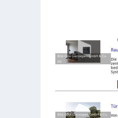
Rau
Bild: Gira Giersiepen GmbH & Co.
Die
KG
zen
bed
Sys
Tür
Bild: GIRA Giersiepen GmbH & Co.
Von