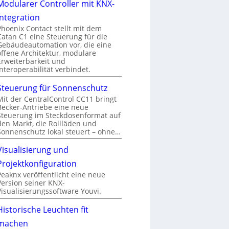
Modularer Controller mit KNX-
Integration
Phoenix Contact stellt mit dem
Catan C1 eine Steuerung für die
Gebäudeautomation vor, die eine
offene Architektur, modulare
Erweiterbarkeit und
Interoperabilität verbindet.
Steuerung für Sonnenschutz
Mit der CentralControl CC11 bringt
Becker-Antriebe eine neue
Steuerung im Steckdosenformat auf
den Markt, die Rollläden und
Sonnenschutz lokal steuert – ohne…
Visualisierung und
Projektkonfiguration
Peaknx veröffentlicht eine neue
Version seiner KNX-
Visualisierungssoftware Youvi.
Historische Leuchten fit
machen