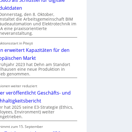
duktdaten
onnerstag, den 8. Oktober,
nstaltet die Arbeitsgemeinschaft BIM
udeautomation und Elektrotechnik im
 eine praxisorientierte
neveranstaltung.
ktionsstart in Piteşti
n erweitert Kapazitäten für den
opäischen Markt
rühjahr 2023 hat Dehn am Standort
hausen eine neue Produktion in
rieb genommen.
ionen weiter reduziert
er veröffentlicht Geschäfts- und
hhaltigkeitsbericht
r hat 2025 seine E3-Strategie (Ethics,
oyees, Environment) weiter
ngetrieben.
nimmt zum 15. September