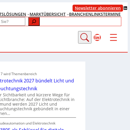
LinkedIn
Newsletter abonnieren
TS
LÖSUNGEN
MARKTÜBERSICHT
BRANCHENLINKS
TERMINE
LinkedIn
e 7 wird Themenbereich
ktrotechnik 2027 bündelt Licht und
euchtungstechnik
 Sichtbarkeit und kürzere Wege für
Lichtbranche: Auf der Elektrotechnik in
tmund werden 2027 Licht und
uchtungstechnik gebündelt in einer
enen…
udeautomation und Elektrotechnik
3805 als Schlüssel für digitale