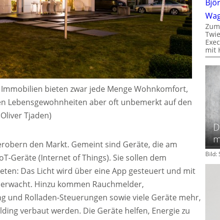
Bjö
Wa
Zum
Twie
Exec
mit 
e Immobilien bieten zwar jede Menge Wohnkomfort,
en Lebensgewohnheiten aber oft unbemerkt auf den
: Oliver Tjaden)
D
m
erobern den Markt. Gemeint sind Geräte, die am
Bild
oT-Geräte (Internet of Things). Sie sollen dem
eten: Das Licht wird über eine App gesteuert und mit
berwacht. Hinzu kommen Rauchmelder,
g und Rolladen-Steuerungen sowie viele Geräte mehr,
ding verbaut werden. Die Geräte helfen, Energie zu