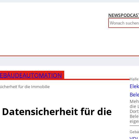
NEWS
PODCAS
Search
GEBÄUDEAUTOMATION
Hall
Ele
cherheit für die Immobilie
Bel
Mehr
die 
Datensicherheit für die
Dor
Bele
eig
Gebä
VDI 