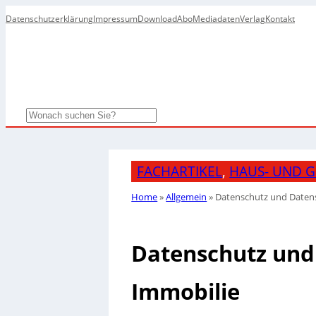
Datenschutzerklärung
Impressum
Download
Abo
Mediadaten
Verlag
Kontakt
Search
FACHARTIKEL
, 
HAUS- UND 
Home
»
Allgemein
»
Datenschutz und Datensi
Datenschutz und 
Immobilie