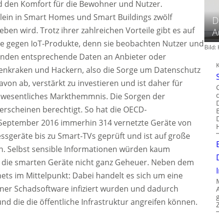
d den Komfort für die Bewohner und Nutzer.
llein in Smart Homes und Smart Buildings zwölf
D
eben wird. Trotz ihrer zahlreichen Vorteile gibt es auf
A
te gegen IoT-Produkte, denn sie beobachten Nutzer und
Bild
nden entsprechende Daten an Anbieter oder
tenkraken und Hackern, also die Sorge um Datenschutz
avon ab, verstärkt zu investieren und ist daher für
n wesentliches Markthemmnis. Die Sorgen der
rscheinen berechtigt. So hat die OECD-
September 2016 immerhin 314 vernetzte Geräte von
ssgeräte bis zu Smart-TVs geprüft und ist auf große
. Selbst sensible Informationen würden kaum
ind die smarten Geräte nicht ganz Geheuer. Neben dem
ets im Mittelpunkt: Dabei handelt es sich um eine
iner Schadsoftware infiziert wurden und dadurch
d die die öffentliche Infrastruktur angreifen können.