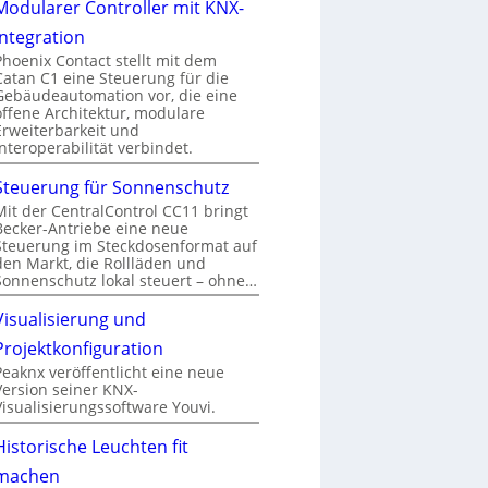
Modularer Controller mit KNX-
Integration
Phoenix Contact stellt mit dem
Catan C1 eine Steuerung für die
Gebäudeautomation vor, die eine
offene Architektur, modulare
Erweiterbarkeit und
Interoperabilität verbindet.
Steuerung für Sonnenschutz
Mit der CentralControl CC11 bringt
Becker-Antriebe eine neue
Steuerung im Steckdosenformat auf
den Markt, die Rollläden und
Sonnenschutz lokal steuert – ohne…
Visualisierung und
Projektkonfiguration
Peaknx veröffentlicht eine neue
Version seiner KNX-
Visualisierungssoftware Youvi.
Historische Leuchten fit
machen