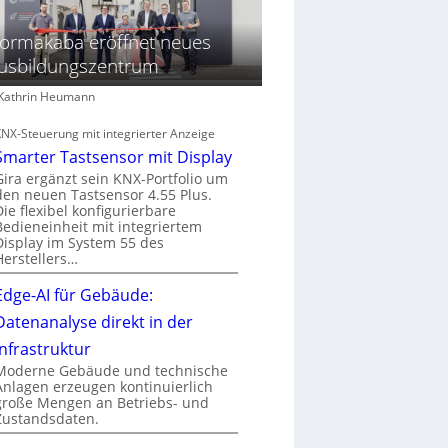
ormakaba eröffnet neues
usbildungszentrum
: Kathrin Heumann
KNX-Steuerung mit integrierter Anzeige
Smarter Tastsensor mit Display
Gira ergänzt sein KNX-Portfolio um
den neuen Tastsensor 4.55 Plus.
Die flexibel konfigurierbare
Bedieneinheit mit integriertem
Display im System 55 des
Herstellers…
Edge-AI für Gebäude:
Datenanalyse direkt in der
Infrastruktur
Moderne Gebäude und technische
Anlagen erzeugen kontinuierlich
große Mengen an Betriebs- und
Zustandsdaten.