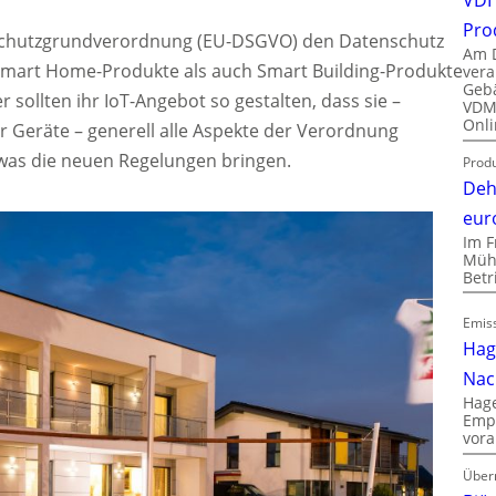
Pro
enschutzgrundverordnung (EU-DSGVO) den Datenschutz
Am D
Smart Home-Produkte als auch Smart Building-Produkte
vera
Gebä
 sollten ihr IoT-Angebot so gestalten, dass sie –
VDMA
Onli
 Geräte – generell alle Aspekte der Verordnung
, was die neuen Regelungen bringen.
Produ
Deh
eur
Im F
Mühl
Bet
Emiss
Hag
Nac
Hage
Empl
vora
Über