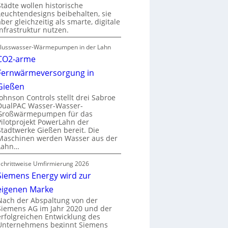
Städte wollen historische
Leuchtendesigns beibehalten, sie
aber gleichzeitig als smarte, digitale
Infrastruktur nutzen.
Flusswasser-Wärmepumpen in der Lahn
CO2-arme
Fernwärmeversorgung in
Gießen
Johnson Controls stellt drei Sabroe
DualPAC Wasser-Wasser-
Großwärmepumpen für das
Pilotprojekt PowerLahn der
Stadtwerke Gießen bereit. Die
Maschinen werden Wasser aus der
Lahn…
Schrittweise Umfirmierung 2026
Siemens Energy wird zur
eigenen Marke
Nach der Abspaltung von der
Siemens AG im Jahr 2020 und der
erfolgreichen Entwicklung des
Unternehmens beginnt Siemens