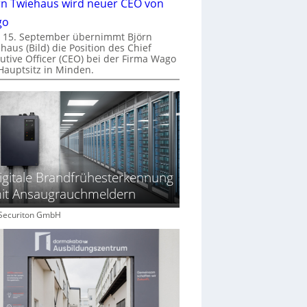
rn Twiehaus wird neuer CEO von
go
 15. September übernimmt Björn
haus (Bild) die Position des Chief
utive Officer (CEO) bei der Firma Wago
Hauptsitz in Minden.
igitale Brandfrühesterkennung
it Ansaugrauchmeldern
: Securiton GmbH