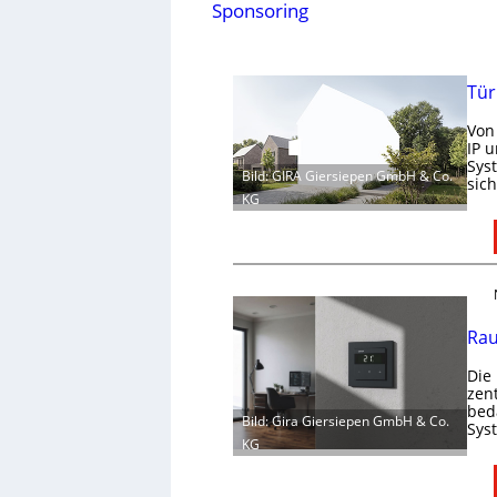
Sponsoring
Tür
Von
IP 
Sys
Bild: GIRA Giersiepen GmbH & Co.
sic
KG
Rau
Die
zen
bed
Bild: Gira Giersiepen GmbH & Co.
Sys
KG