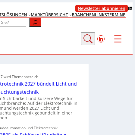
LinkedIn
Newsletter abonnieren
TS
LÖSUNGEN
MARKTÜBERSICHT
BRANCHENLINKS
TERMINE
LinkedIn
e 7 wird Themenbereich
ktrotechnik 2027 bündelt Licht und
euchtungstechnik
 Sichtbarkeit und kürzere Wege für
Lichtbranche: Auf der Elektrotechnik in
tmund werden 2027 Licht und
uchtungstechnik gebündelt in einer
enen…
udeautomation und Elektrotechnik
3805 als Schlüssel für digitale