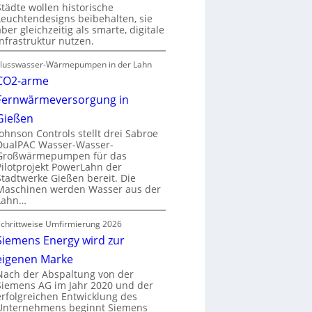
Städte wollen historische
Leuchtendesigns beibehalten, sie
aber gleichzeitig als smarte, digitale
Infrastruktur nutzen.
Flusswasser-Wärmepumpen in der Lahn
CO2-arme
Fernwärmeversorgung in
Gießen
Johnson Controls stellt drei Sabroe
DualPAC Wasser-Wasser-
Großwärmepumpen für das
Pilotprojekt PowerLahn der
Stadtwerke Gießen bereit. Die
Maschinen werden Wasser aus der
Lahn…
Schrittweise Umfirmierung 2026
Siemens Energy wird zur
eigenen Marke
Nach der Abspaltung von der
Siemens AG im Jahr 2020 und der
erfolgreichen Entwicklung des
Unternehmens beginnt Siemens