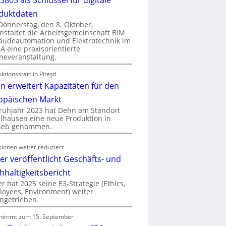
duktdaten
onnerstag, den 8. Oktober,
nstaltet die Arbeitsgemeinschaft BIM
udeautomation und Elektrotechnik im
 eine praxisorientierte
neveranstaltung.
ktionsstart in Piteşti
n erweitert Kapazitäten für den
opäischen Markt
rühjahr 2023 hat Dehn am Standort
hausen eine neue Produktion in
rieb genommen.
ionen weiter reduziert
er veröffentlicht Geschäfts- und
hhaltigkeitsbericht
r hat 2025 seine E3-Strategie (Ethics,
oyees, Environment) weiter
ngetrieben.
nimmt zum 15. September