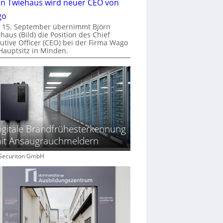
rn Twiehaus wird neuer CEO von
go
 15. September übernimmt Björn
haus (Bild) die Position des Chief
utive Officer (CEO) bei der Firma Wago
Hauptsitz in Minden.
igitale Brandfrühesterkennung
it Ansaugrauchmeldern
: Securiton GmbH