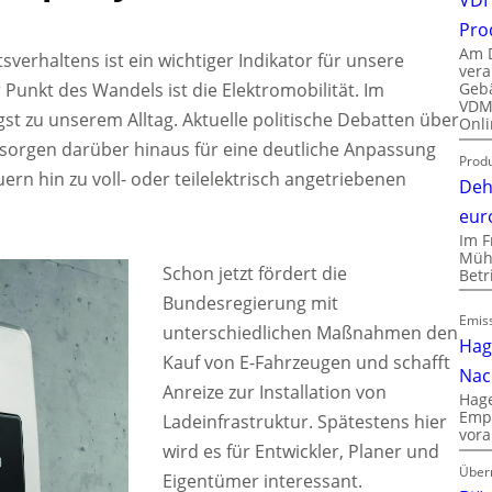
Pro
Am D
verhaltens ist ein wichtiger Indikator für unsere
vera
Gebä
Punkt des Wandels ist die Elektromobilität. Im
VDMA
gst zu unserem Alltag. Aktuelle politische Debatten über
Onli
 sorgen darüber hinaus für eine deutliche Anpassung
Produ
rn hin zu voll- oder teilelektrisch angetriebenen
Deh
eur
Im F
Mühl
Schon jetzt fördert die
Bet
Bundesregierung mit
Emiss
unterschiedlichen Maßnahmen den
Hag
Kauf von E-Fahrzeugen und schafft
Nac
Anreize zur Installation von
Hage
Empl
Ladeinfrastruktur. Spätestens hier
vora
wird es für Entwickler, Planer und
Über
Eigentümer interessant.