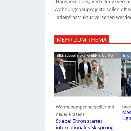
(Hausanschluss, Verteilung) vers
Wohnungsbauprojekte sollen oft na
Ladeinfrastruktur versehen werden
MEHR ZUM THEMA
Bild: Stiebel Eltron GmbH & Co. KG
Bild
/ Pie
Fachm
Wärmepumpenhersteller mit
Mes
neuer Präsenz
Lig
Stiebel Eltron startet
internationales Skisprung-