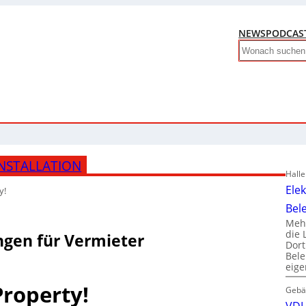
NEWS
PODCAS
Search
NSTALLATION
Hall
Ele
y!
Bel
Mehr
die 
ngen für Vermieter
Dor
Bele
eig
roperty!
Gebä
VDI 