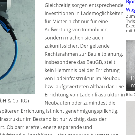
Bjö
Gleichzeitig sorgen entsprechende
Wa
Investitionen in Lademöglichkeiten
Zum
für Mieter nicht nur für eine
Twie
Exec
Aufwertung von Immobilien,
mit 
sondern machen sie auch
zukunftssicher. Der geltende
Rechtsrahmen zur Bauleitplanung,
insbesondere das BauGB, stellt
kein Hemmnis bei der Errichtung
D
von Ladeinfrastruktur im Neubau
m
bzw. aufgewerteten Altbau dar. Die
Errichtung von Ladeinfrastruktur in
Bild
mbH & Co. KG)
Neubauten oder zumindest die
späteren Errichtung ist nicht genehmigungspflichtig.
nfrastruktur im Bestand ist nur wichtig, dass der
t. Ob barrierefrei, energiesparende und