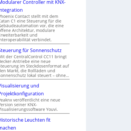
Modularer Controller mit KNX-
Integration
Phoenix Contact stellt mit dem
Catan C1 eine Steuerung für die
Gebäudeautomation vor, die eine
offene Architektur, modulare
Erweiterbarkeit und
Interoperabilität verbindet.
Steuerung für Sonnenschutz
Mit der CentralControl CC11 bringt
Becker-Antriebe eine neue
Steuerung im Steckdosenformat auf
den Markt, die Rollläden und
Sonnenschutz lokal steuert – ohne…
Visualisierung und
Projektkonfiguration
Peaknx veröffentlicht eine neue
Version seiner KNX-
Visualisierungssoftware Youvi.
Historische Leuchten fit
machen