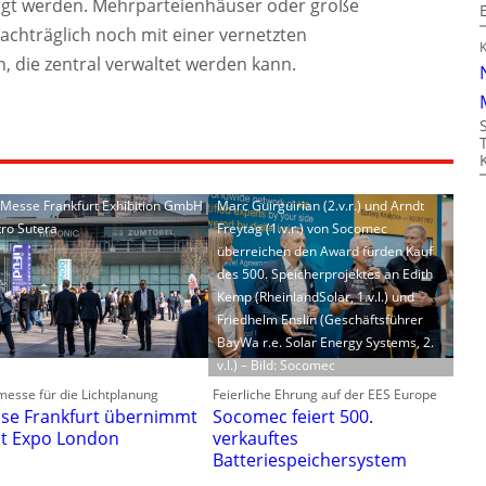
orgt werden. Mehrparteienhäuser oder große
chträglich noch mit einer vernetzten
, die zentral verwaltet werden kann.
: Messe Frankfurt Exhibition GmbH
Marc Guirguirian (2.v.r.) und Arndt
tro Sutera
Freytag (1.v.r.) von Socomec
überreichen den Award fürden Kauf
des 500. Speicherprojektes an Edith
Kemp (RheinlandSolar, 1.v.l.) und
Friedhelm Enslin (Geschäftsführer
BayWa r.e. Solar Energy Systems, 2.
v.l.) – Bild: Socomec
esse für die Lichtplanung
Feierliche Ehrung auf der EES Europe
se Frankfurt übernimmt
Socomec feiert 500.
ht Expo London
verkauftes
Batteriespeichersystem