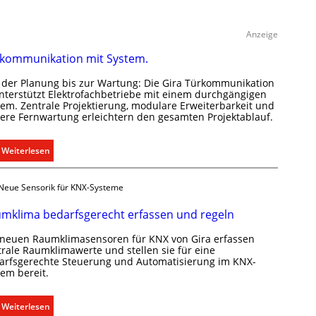
Anzeige
kommunikation mit System.
 der Planung bis zur Wartung: Die Gira Türkommunikation
unterstützt Elektrofachbetriebe mit einem durchgängigen
tem. Zentrale Projektierung, modulare Erweiterbarkeit und
here Fernwartung erleichtern den gesamten Projektablauf.
:
Weiterlesen
T
ü
Neue Sensorik für KNX-Systeme
r
k
mklima bedarfsgerecht erfassen und regeln
o
 neuen Raumklimasensoren für KNX von Gira erfassen
m
trale Raumklimawerte und stellen sie für eine
m
arfsgerechte Steuerung und Automatisierung im KNX-
u
tem bereit.
n
i
:
Weiterlesen
k