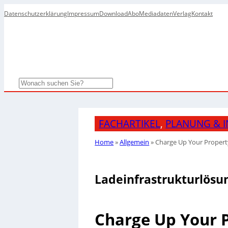
Datenschutzerklärung
Impressum
Download
Abo
Mediadaten
Verlag
Kontakt
Search
FACHARTIKEL
, 
PLANUNG & I
Home
»
Allgemein
»
Charge Up Your Propert
Ladeinfrastrukturlösu
Charge Up Your P