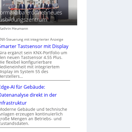
ormakaba eröffnet neues
usbildungszentrum
: Kathrin Heumann
KNX-Steuerung mit integrierter Anzeige
Smarter Tastsensor mit Display
Gira ergänzt sein KNX-Portfolio um
den neuen Tastsensor 4.55 Plus.
Die flexibel konfigurierbare
Bedieneinheit mit integriertem
Display im System 55 des
Herstellers…
Edge-AI für Gebäude:
Datenanalyse direkt in der
Infrastruktur
Moderne Gebäude und technische
Anlagen erzeugen kontinuierlich
große Mengen an Betriebs- und
Zustandsdaten.