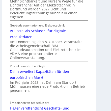
Mehr Sichtbarkeit und kürzere Wege für die
d
Lichtbranche: Auf der Elektrotechnik in
Dortmund werden 2027 Licht und
e
Beleuchtungstechnik gebündelt in einer
r
eigenen…
E
l
Gebäudeautomation und Elektrotechnik
e
VDI 3805 als Schlüssel für digitale
k
Produktdaten
t
Am Donnerstag, den 8. Oktober, veranstaltet
die Arbeitsgemeinschaft BIM
r
Gebäudeautomation und Elektrotechnik im
o
VDMA eine praxisorientierte
m
Onlineveranstaltung.
o
Produktionsstart in Piteşti
b
Dehn erweitert Kapazitäten für den
i
l
europäischen Markt
Im Frühjahr 2023 hat Dehn am Standort
i
Mühlhausen eine neue Produktion in Betrieb
t
genommen.
ä
t
Emissionen weiter reduziert
i
Hager veröffentlicht Geschäfts- und
n