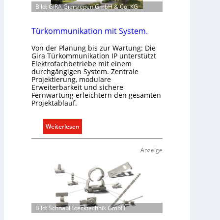
Bild: GIRA Giersiepen GmbH & Co. KG
m
a
b
Türkommunikation mit System.
e
Von der Planung bis zur Wartung: Die
d
Gira Türkommunikation IP unterstützt
a
Elektrofachbetriebe mit einem
r
durchgängigen System. Zentrale
Projektierung, modulare
f
Erweiterbarkeit und sichere
s
Fernwartung erleichtern den gesamten
g
Projektablauf.
e
r
:
Weiterlesen
e
T
c
ü
Anzeige
h
r
t
k
e
o
r
m
f
m
a
Bild: Schnabl Stecktechnik GmbH
u
s
n