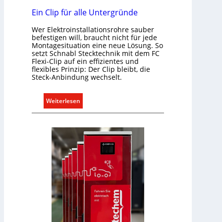
s
i
Ein Clip für alle Untergründe
e
k
n
Wer Elektroinstallationsrohre sauber
a
u
befestigen will, braucht nicht für jede
t
Montagesituation eine neue Lösung. So
n
i
setzt Schnabl Stecktechnik mit dem FC
d
Flexi-Clip auf ein effizientes und
o
r
flexibles Prinzip: Der Clip bleibt, die
n
e
Steck-Anbindung wechselt.
m
g
i
e
:
Weiterlesen
t
l
E
S
n
i
y
n
s
C
t
l
e
i
m
p
.
f
ü
r
a