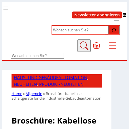
LinkedIn
Newsletter abonnieren
Search
LinkedIn
Search
HAUS- UND GEBÄUDEAUTOMATION
, 
NEUHEITEN
, 
PRODUKT-NEUHEITEN
Home
»
Allgemein
»
Broschüre: Kabellose
Schaltgeräte für die industrielle Gebäudeautomation
Broschüre: Kabellose