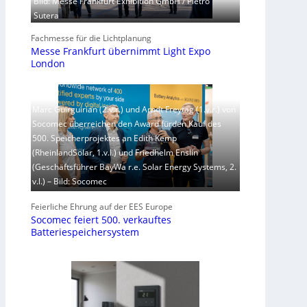
Bild: Messe Frankfurt Exhibition GmbH / Pietro
Sutera
Fachmesse für die Lichtplanung
Messe Frankfurt übernimmt Light Expo
London
Marc Guirguirian (2.v.r.) und Arndt Freytag (1.v.r.) von
Socomec überreichen den Award fürden Kauf des
500. Speicherprojektes an Edith Kemp
(RheinlandSolar, 1.v.l.) und Friedhelm Enslin
(Geschäftsführer BayWa r.e. Solar Energy Systems, 2.
v.l.) – Bild: Socomec
Feierliche Ehrung auf der EES Europe
Socomec feiert 500. verkauftes
Batteriespeichersystem