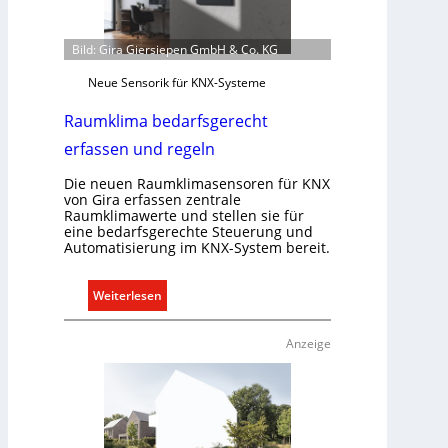
Bild: Gira Giersiepen GmbH & Co. KG
Neue Sensorik für KNX-Systeme
Raumklima bedarfsgerecht
erfassen und regeln
Die neuen Raumklimasensoren für KNX
von Gira erfassen zentrale
Raumklimawerte und stellen sie für
eine bedarfsgerechte Steuerung und
Automatisierung im KNX-System bereit.
:
Weiterlesen
R
a
Anzeige
u
m
k
l
i