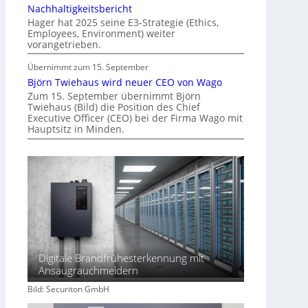
d
Nachhaltigkeitsbericht
e
Hager hat 2025 seine E3-Strategie (Ethics,
Employees, Environment) weiter
r
vorangetrieben.
I
m
Übernimmt zum 15. September
m
Björn Twiehaus wird neuer CEO von Wago
o
Zum 15. September übernimmt Björn
Twiehaus (Bild) die Position des Chief
b
Executive Officer (CEO) bei der Firma Wago mit
i
Hauptsitz in Minden.
l
i
e
n
w
i
r
t
s
Digitale Brandfrühesterkennung mit
c
Ansaugrauchmeldern
h
Bild: Securiton GmbH
a