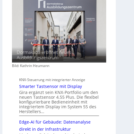
f
t
Dormakaba eröffnet neues
Ausbildungszentrum
Bild: Kathrin Heumann
KNX-Steuerung mit integrierter Anzeige
Smarter Tastsensor mit Display
Gira ergänzt sein KNX-Portfolio um den
neuen Tastsensor 4.55 Plus. Die flexibel
konfigurierbare Bedieneinheit mit
integriertem Display im System 55 des
Herstellers…
Edge-AI für Gebäude: Datenanalyse
direkt in der Infrastruktur