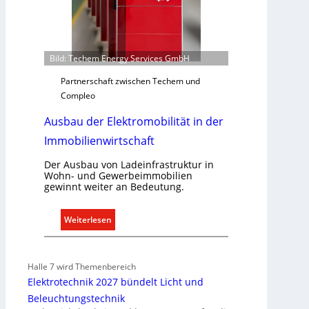
l
l
e
U
Bild: Techem Energy Services GmbH
n
t
Partnerschaft zwischen Techem und
e
Compleo
r
Ausbau der Elektromobilität in der
g
r
Immobilienwirtschaft
ü
n
Der Ausbau von Ladeinfrastruktur in
Wohn- und Gewerbeimmobilien
d
gewinnt weiter an Bedeutung.
e
:
Weiterlesen
A
u
s
Halle 7 wird Themenbereich
b
Elektrotechnik 2027 bündelt Licht und
a
Beleuchtungstechnik
u