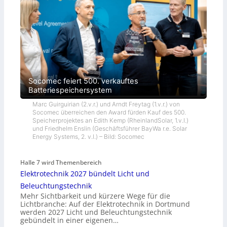
Socomec feiert 500. verkauftes
Batteriespeichersystem
Marc Guirguirian (2.v.r.) und Arndt Freytag (1.v.r.) von
Socomec überreichen den Award fürden Kauf des 500.
Speicherprojektes an Edith Kemp (RheinlandSolar, 1.v.l.)
und Friedhelm Enslin (Geschäftsführer BayWa r.e. Solar
Energy Systems, 2. v.l.) – Bild: Socomec
Halle 7 wird Themenbereich
Elektrotechnik 2027 bündelt Licht und
Beleuchtungstechnik
Mehr Sichtbarkeit und kürzere Wege für die
Lichtbranche: Auf der Elektrotechnik in Dortmund
werden 2027 Licht und Beleuchtungstechnik
gebündelt in einer eigenen…