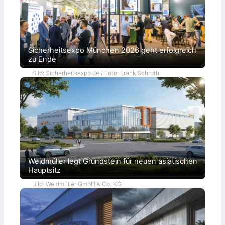
Sicherheitsexpo München 2026 geht erfolgreich
zu Ende
Bild: Sicherheitsexpo.de / Foto: Frank Schroth
Weidmüller legt Grundstein für neuen asiatischen
Hauptsitz
Bild: Weidmüller GmbH & Co. KG