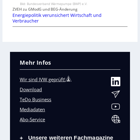
Bild: Bundesverband Wärmepumpe (BWP) e.V.
ZVEH zu GModG und BEG-Änderung
Energiepolitik verunsichert Wirtschaft und
Verbraucher
Mehr Infos
Wir sind IVW geprüft!
Download
TeDo Business
Mediadaten
Abo-Service
Unsere weiteren Fachmagazine
+