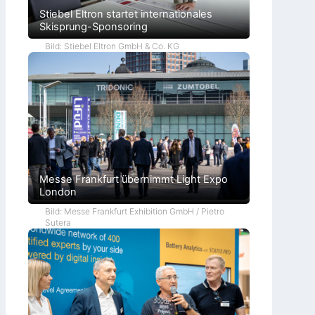
Stiebel Eltron startet internationales
Skisprung-Sponsoring
Bild: Stiebel Eltron GmbH & Co. KG
Messe Frankfurt übernimmt Light Expo
London
Bild: Messe Frankfurt Exhibition GmbH / Pietro
Sutera