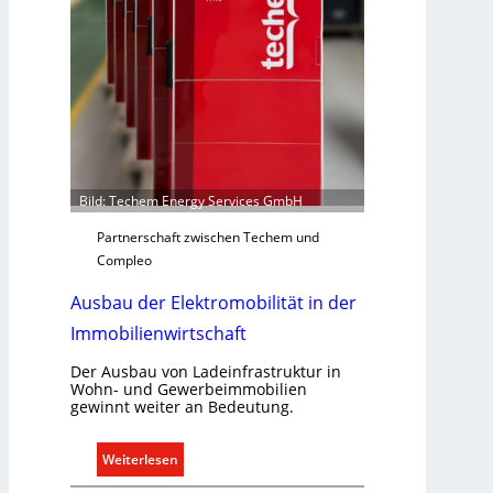
a
r
f
s
g
e
r
e
c
Bild: Techem Energy Services GmbH
h
Partnerschaft zwischen Techem und
t
Compleo
e
r
Ausbau der Elektromobilität in der
f
Immobilienwirtschaft
a
s
Der Ausbau von Ladeinfrastruktur in
s
Wohn- und Gewerbeimmobilien
e
gewinnt weiter an Bedeutung.
n
u
:
Weiterlesen
n
A
d