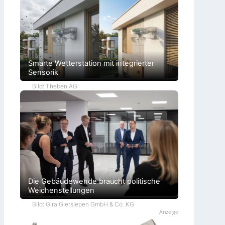
Smarte Wetterstation mit integrierter
Sensorik
Bild: Theben AG
Die Gebäudewende braucht politische
Weichenstellungen
Bild: Gira Giersiepen GmbH & Co. KG
Anzeige