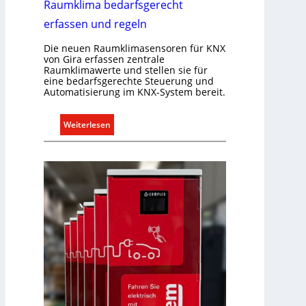
Raumklima bedarfsgerecht
e
U
erfassen und regeln
n
Die neuen Raumklimasensoren für KNX
t
von Gira erfassen zentrale
e
Raumklimawerte und stellen sie für
r
eine bedarfsgerechte Steuerung und
g
Automatisierung im KNX-System bereit.
r
ü
:
Weiterlesen
n
R
d
a
e
u
m
k
l
i
m
a
b
e
d