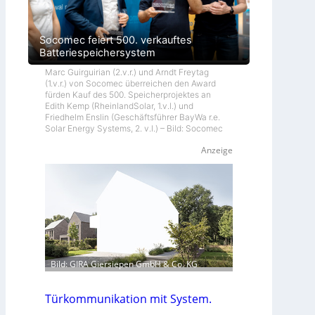
Socomec feiert 500. verkauftes
Batteriespeichersystem
Marc Guirguirian (2.v.r.) und Arndt Freytag
(1.v.r.) von Socomec überreichen den Award
fürden Kauf des 500. Speicherprojektes an
Edith Kemp (RheinlandSolar, 1.v.l.) und
Friedhelm Enslin (Geschäftsführer BayWa r.e.
Solar Energy Systems, 2. v.l.) – Bild: Socomec
Anzeige
Bild: GIRA Giersiepen GmbH & Co. KG
Türkommunikation mit System.