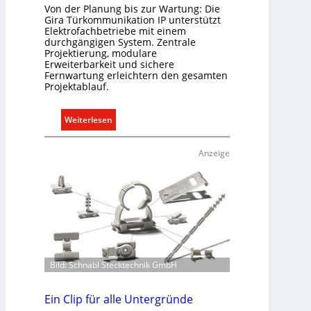
Von der Planung bis zur Wartung: Die
Gira Türkommunikation IP unterstützt
Elektrofachbetriebe mit einem
durchgängigen System. Zentrale
Projektierung, modulare
Erweiterbarkeit und sichere
Fernwartung erleichtern den gesamten
Projektablauf.
:
Weiterlesen
T
ü
Anzeige
r
k
o
m
m
u
n
i
Bild: Schnabl Stecktechnik GmbH
k
a
Ein Clip für alle Untergründe
t