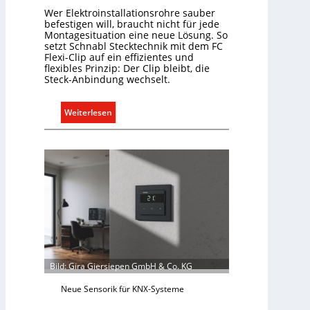
Wer Elektroinstallationsrohre sauber
i
befestigen will, braucht nicht für jede
o
Montagesituation eine neue Lösung. So
n
setzt Schnabl Stecktechnik mit dem FC
m
Flexi-Clip auf ein effizientes und
flexibles Prinzip: Der Clip bleibt, die
i
Steck-Anbindung wechselt.
t
S
:
Weiterlesen
y
E
s
i
t
n
e
C
m
l
.
i
p
f
ü
r
Bild: Gira Giersiepen GmbH & Co. KG
a
l
Neue Sensorik für KNX-Systeme
l