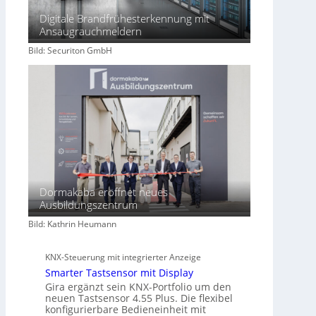
s
Digitale Brandfrühesterkennung mit
c
Ansaugrauchmeldern
h
Bild: Securiton GmbH
a
f
t
Dormakaba eröffnet neues
Ausbildungszentrum
Bild: Kathrin Heumann
KNX-Steuerung mit integrierter Anzeige
Smarter Tastsensor mit Display
Gira ergänzt sein KNX-Portfolio um den
neuen Tastsensor 4.55 Plus. Die flexibel
konfigurierbare Bedieneinheit mit