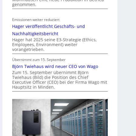
t
genommen.
ä
t
Emissionen weiter reduziert
i
Hager veröffentlicht Geschäfts- und
n
d
Nachhaltigkeitsbericht
e
Hager hat 2025 seine E3-Strategie (Ethics,
Employees, Environment) weiter
r
vorangetrieben.
I
m
Übernimmt zum 15. September
m
Björn Twiehaus wird neuer CEO von Wago
o
Zum 15. September übernimmt Björn
Twiehaus (Bild) die Position des Chief
b
Executive Officer (CEO) bei der Firma Wago mit
i
Hauptsitz in Minden.
l
i
e
n
w
i
r
t