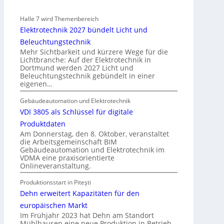
u
r
s
Halle 7 wird Themenbereich
e
b
Elektrotechnik 2027 bündelt Licht und
g
a
Beleuchtungstechnik
e
u
Mehr Sichtbarkeit und kürzere Wege für die
l
d
Lichtbranche: Auf der Elektrotechnik in
n
Dortmund werden 2027 Licht und
e
Beleuchtungstechnik gebündelt in einer
r
eigenen…
E
l
Gebäudeautomation und Elektrotechnik
e
VDI 3805 als Schlüssel für digitale
k
Produktdaten
t
Am Donnerstag, den 8. Oktober, veranstaltet
die Arbeitsgemeinschaft BIM
r
Gebäudeautomation und Elektrotechnik im
o
VDMA eine praxisorientierte
m
Onlineveranstaltung.
o
Produktionsstart in Piteşti
b
Dehn erweitert Kapazitäten für den
i
l
europäischen Markt
Im Frühjahr 2023 hat Dehn am Standort
i
Mühlhausen eine neue Produktion in Betrieb