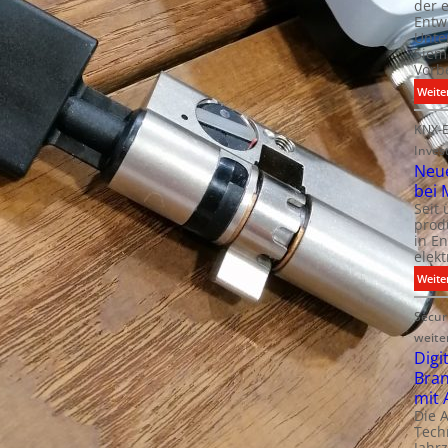
der 
Entw
Unte
Siem
Vorb
Weite
KNX-E
Inves
Neue
bei 
Seit
prod
in E
elek
Weite
Secur
weite
Digi
Bra
mit
Die 
Techn
Jahr