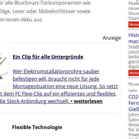
r alle BlueSmart-Türkomponenten wie
Peakn
neue
hläge, Leser oder Möbelschlösser sowie
Visu
Youvi
ium-Ionen-Akku aus.
Weite
Hist
Anzeige
mac
Städ
Leuc
Ein Clip für alle Untergründe
beib
gleic
digit
Wer Elektroinstallationsrohre sauber
Weite
befestigen will, braucht nicht für jede
Fluss
Montagesituation eine neue Lösung. So setzt
Lahn
 dem FC Flexi-Clip auf ein effizientes und flexibles
CO2
, die Steck-Anbindung wechselt.
‣ weiterlesen
Fer
Gie
Johns
Sabr
Was
Flexible Technologie
für d
Powe