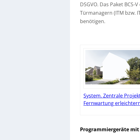
DSGVO. Das Paket BCS-V e
Türmanagern (ITM bzw. ITM
benötigen.
System. Zentrale Projek
Fernwartung erleichter
Programmiergeräte mit