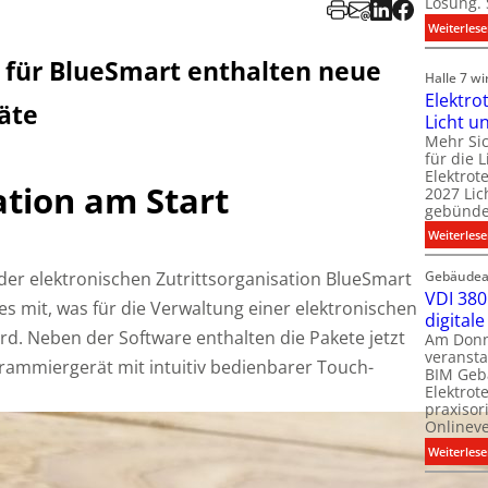
Lösung. 
Weiterles
 für BlueSmart enthalten neue
Halle 7 w
Elektro
äte
Licht u
Mehr Si
für die 
Elektro
tion am Start
2027 Lic
gebündel
Weiterles
der elektronischen Zutrittsorganisation BlueSmart
Gebäudea
VDI 380
s mit, was für die Verwaltung einer elektronischen
digital
rd. Neben der Software enthalten die Pakete jetzt
Am Donne
veransta
rammiergerät mit intuitiv bedienbarer Touch-
BIM Geb
Elektrot
praxisor
Onlineve
Weiterles