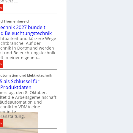
So setzt…
m
:
en
u
E
n
i
i
ird Themenbereich
n
k
technik 2027 bündelt
C
a
nd Beleuchtungstechnik
l
t
chtbarkeit und kürzere Wege
i
Lichtbranche: Auf der
i
p
technik in Dortmund werden
o
ht und Beleuchtungstechnik
f
n
t in einer eigenen…
ü
m
r
:
en
i
a
E
t
l
utomation und Elektrotechnik
l
S
5 als Schlüssel für
l
e
y
e
e Produktdaten
k
s
U
rstag, den 8. Oktober,
t
t
ltet die Arbeitsgemeinschaft
n
r
e
äudeautomation und
t
o
m
echnik im VDMA eine
e
t
.
ientierte
r
e
ranstaltung.
g
c
:
en
r
h
V
ü
n