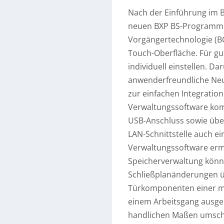
Nach der Einführung im B
neuen BXP BS-Programmie
Vorgängertechnologie (BC
Touch-Oberfläche. Für gu
individuell einstellen. D
anwenderfreundliche Neue
zur einfachen Integratio
Verwaltungssoftware kom
USB-Anschluss sowie über
LAN-Schnittstelle auch ei
Verwaltungssoftware erm
Speicherverwaltung könne
Schließplanänderungen üb
Türkomponenten einer mit
einem Arbeitsgang ausgel
handlichen Maßen umschli