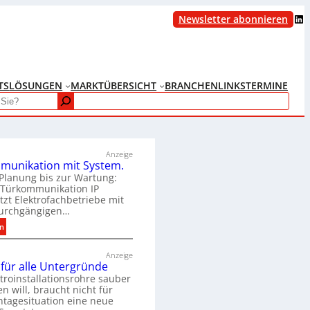
LinkedIn
Newsletter abonnieren
TS
LÖSUNGEN
MARKTÜBERSICHT
BRANCHENLINKS
TERMINE
Anzeige
munikation mit System.
Planung bis zur Wartung:
 Türkommunikation IP
tzt Elektrofachbetriebe mit
urchgängigen…
:
en
T
ü
Anzeige
p für alle Untergründe
r
troinstallationsrohre sauber
k
en will, braucht nicht für
o
tagesituation eine neue
m