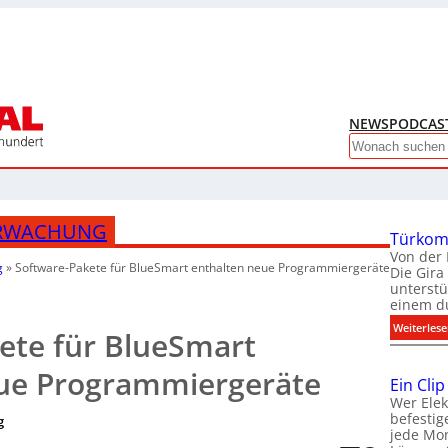
NEWS
PODCAS
Search
ERWACHUNG
Türkom
Von der 
g
»
Software-Pakete für BlueSmart enthalten neue Programmiergeräte
Die Gira
unterstü
einem d
Weiterles
ete für BlueSmart
eue Programmiergeräte
Ein Cli
Wer Elek
befestig
g
jede Mon