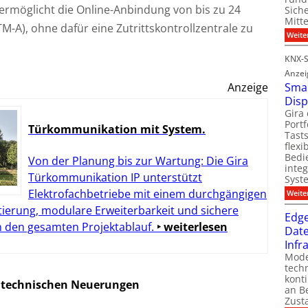
rmöglicht die Online-Anbindung von bis zu 24
Sich
Mitt
-A), ohne dafür eine Zutrittskontrollzentrale zu
Weite
KNX-S
Anzei
Anzeige
Smar
Disp
Gira
Port
Türkommunikation mit System.
Tasts
flexi
Bedi
Von der Planung bis zur Wartung: Die Gira
inte
Türkommunikation IP unterstützt
Syst
Elektrofachbetriebe mit einem durchgängigen
Weite
tierung, modulare Erweiterbarkeit und sichere
Edge
n den gesamten Projektablauf.
‣ weiterlesen
Date
Infr
Mode
tech
kont
 technischen Neuerungen
an B
Zust