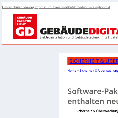
Datenschutzerklärung
Impressum
Download
Abo
Mediadaten
Verlag
Kontakt
SICHERHEIT & ÜB
Home
»
Sicherheit & Überwachun
Software-Pak
enthalten n
Sicherheit & Überwachun