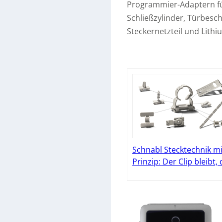
Programmier-Adaptern fü
Schließzylinder, Türbesc
Steckernetzteil und Lith
Schnabl Stecktechnik mit
Prinzip: Der Clip bleibt