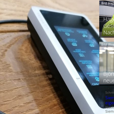
Bild: Ha
Hage
Gesc
Nach
Bild: W
Björ
neu
Schri
Siem
eig
Nach
Siem