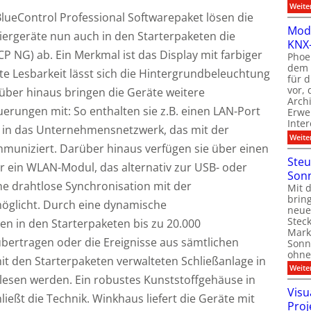
Weite
lueControl Professional Softwarepaket lösen die
Modu
rgeräte nun auch in den Starterpaketen die
KNX-
P NG) ab. Ein Merkmal ist das Display mit farbiger
Phoen
dem 
te Lesbarkeit lässt sich die Hintergrundbeleuchtung
für 
vor, 
arüber hinaus bringen die Geräte weitere
Arch
rungen mit: So enthalten sie z.B. einen LAN-Port
Erwe
Inter
n in das Unternehmensnetzwerk, das mit der
Weite
muniziert. Darüber hinaus verfügen sie über einen
Steu
 ein WLAN-Modul, das alternativ zur USB- oder
Son
ne drahtlose Synchronisation mit der
Mit 
brin
öglicht. Durch eine dynamische
neue
Stec
n in den Starterpaketen bis zu 20.000
Mark
ertragen oder die Ereignisse aus sämtlichen
Sonn
ohn
 den Starterpaketen verwalteten Schließanlage in
Weite
esen werden. Ein robustes Kunststoffgehäuse in
Visu
eßt die Technik. Winkhaus liefert die Geräte mit
Proj