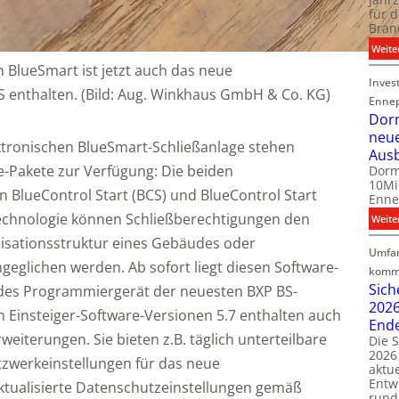
für d
Bran
Weite
 BlueSmart ist jetzt auch das neue
Inves
 enthalten. (Bild: Aug. Winkhaus GmbH & Co. KG)
Ennep
Dor
neu
ktronischen BlueSmart-Schließanlage stehen
Aus
e-Pakete zur Verfügung: Die beiden
Dorm
10Mi
n BlueControl Start (BCS) und BlueControl Start
Enne
r Technologie können Schließberechtigungen den
Weite
isationsstruktur eines Gebäudes oder
Umfa
eglichen werden. Ab sofort liegt diesen Software-
komm
Sic
des Programmiergerät der neuesten BXP BS-
2026
n Einsteiger-Software-Versionen 5.7 enthalten auch
End
weiterungen. Sie bieten z.B. täglich unterteilbare
Die 
2026 
etzwerkeinstellungen für das neue
aktu
Entw
tualisierte Datenschutzeinstellungen gemäß
run