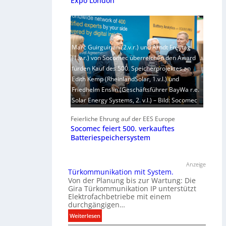
Expo London
Marc Guirguirian (2.v.r.) und Arndt Freytag
(1.v.r.) von Socomec überreichen den Award
fürden Kauf des 500. Speicherprojektes an
Edith Kemp (RheinlandSolar, 1.v.l.) und
Friedhelm Enslin (Geschäftsführer BayWa r.e.
Solar Energy Systems, 2. v.l.) – Bild: Socomec
Feierliche Ehrung auf der EES Europe
Socomec feiert 500. verkauftes
Batteriespeichersystem
Anzeige
Türkommunikation mit System.
Von der Planung bis zur Wartung: Die
Gira Türkommunikation IP unterstützt
Elektrofachbetriebe mit einem
durchgängigen…
:
Weiterlesen
T