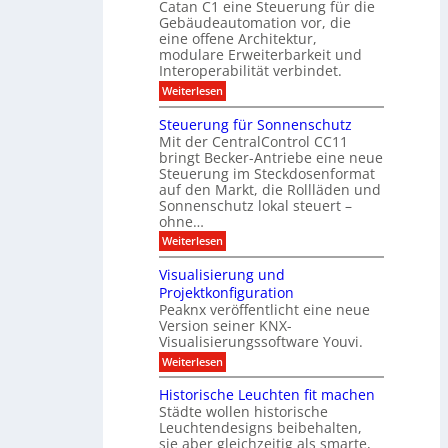
r
Catan C1 eine Steuerung für die
A
z
e
c
m
I
Gebäudeautomation vor, die
r
e
h
i
f
f
eine offene Architektur,
n
t
ü
o
m
modulare Erweiterbarkeit und
D
r
l
t
Interoperabilität verbindet.
e
i
G
g
r
s
e
:
l
Weiterlesen
r
p
u
b
M
e
d
l
ä
o
i
m
Steuerung für Sonnenschutz
e
a
u
d
c
Mit der CentralControl CC11
y
d
u
r
h
bringt Becker-Antriebe eine neue
e
l
z
n
Steuerung im Steckdosenformat
:
a
u
D
auf den Markt, die Rollläden und
r
E
a
e
Sonnenschutz lokal steuert –
n
t
r
d
ohne…
e
C
e
:
Weiterlesen
n
o
S
a
n
t
n
t
Visualisierung und
e
a
r
Projektkonfiguration
u
l
o
Peaknx veröffentlicht eine neue
e
y
l
Version seiner KNX-
r
s
l
u
Visualisierungssoftware Youvi.
e
e
n
d
r
:
Weiterlesen
g
i
m
V
f
r
i
i
Historische Leuchten fit machen
ü
e
t
s
r
Städte wollen historische
k
K
u
S
t
N
Leuchtendesigns beibehalten,
a
o
i
X
sie aber gleichzeitig als smarte,
l