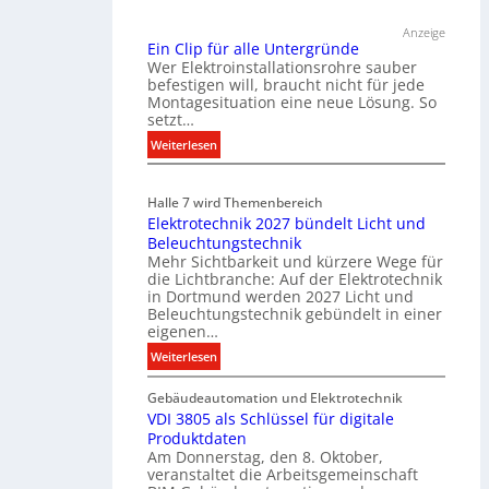
ü
Anzeige
r
Ein Clip für alle Untergründe
k
Wer Elektroinstallationsrohre sauber
o
befestigen will, braucht nicht für jede
Montagesituation eine neue Lösung. So
m
setzt…
m
u
:
Weiterlesen
n
E
i
i
Halle 7 wird Themenbereich
k
n
Elektrotechnik 2027 bündelt Licht und
a
C
Beleuchtungstechnik
t
l
Mehr Sichtbarkeit und kürzere Wege für
i
i
die Lichtbranche: Auf der Elektrotechnik
o
p
in Dortmund werden 2027 Licht und
n
f
Beleuchtungstechnik gebündelt in einer
m
eigenen…
ü
i
r
:
Weiterlesen
t
a
E
S
l
Gebäudeautomation und Elektrotechnik
l
y
l
VDI 3805 als Schlüssel für digitale
e
s
e
Produktdaten
k
t
U
Am Donnerstag, den 8. Oktober,
t
veranstaltet die Arbeitsgemeinschaft
e
n
r