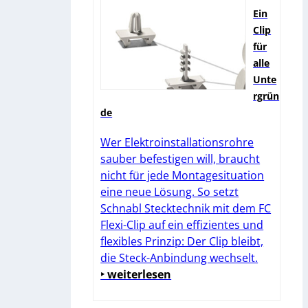
Ein
Clip
für
alle
Unte
rgrün
de
Wer Elektroinstallationsrohre
sauber befestigen will, braucht
nicht für jede Montagesituation
eine neue Lösung. So setzt
Schnabl Stecktechnik mit dem FC
Flexi-Clip auf ein effizientes und
flexibles Prinzip: Der Clip bleibt,
die Steck-Anbindung wechselt.
‣ weiterlesen