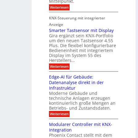
Mittelpunkt.
e
M
r
:
Weiterlesen
s
D
S
ö
t
T
i
f
KNX-Steuerung mit integrierter
e
c
T
f
h
Anzeige
r
e
e
n
Smarter Tastsensor mit Display
k
r
c
e
Gira ergänzt sein KNX-Portfolio
e
h
h
um den neuen Tastsensor 4.55
t
e
n
n
Plus. Die flexibel konfigurierbare
i
n
n
Bedieneinheit mit integriertem
t
o
e
s
u
Display im System 55 des
l
u
e
Herstellers…
n
o
x
e
g
:
Weiterlesen
p
g
s
S
o
m
i
m
M
A
Edge-AI für Gebäude:
i
a
e
ü
Datenanalyse direkt in der
u
r
t
n
s
Infrastruktur
t
s
c
A
e
Moderne Gebäude und
h
b
n
r
e
technische Anlagen erzeugen
i
T
s
n
kontinuierlich große Mengen an
a
l
2
a
Betriebs- und Zustandsdaten.
s
0
d
u
t
:
Weiterlesen
2
u
s
E
g
6
e
d
n
g
Modularer Controller mit KNX-
r
n
g
e
g
Integration
a
s
e
h
Phoenix Contact stellt mit dem
s
o
-
t
u