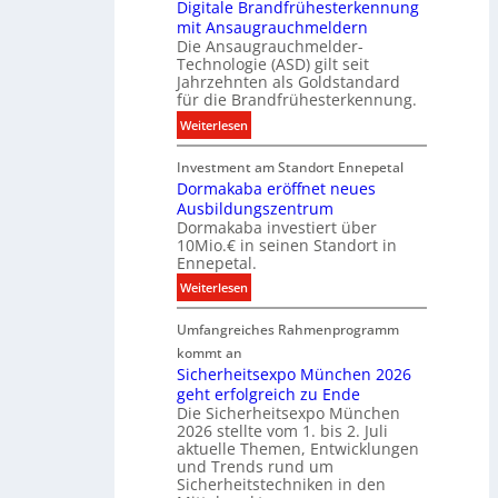
e
Digitale Brandfrühesterkennung
y
mit Ansaugrauchmeldern
r
w
Die Ansaugrauchmelder-
I
i
Technologie (ASD) gilt seit
n
r
Jahrzehnten als Goldstandard
v
für die Brandfrühesterkennung.
d
e
z
:
Weiterlesen
s
u
D
t
r
Investment am Standort Ennepetal
i
i
e
Dormakaba eröffnet neues
g
t
i
Ausbildungszentrum
i
i
Dormakaba investiert über
g
t
o
10Mio.€ in seinen Standort in
e
a
n
Ennepetal.
n
l
s
:
Weiterlesen
e
e
p
D
n
B
a
Umfangreiches Rahmenprogramm
o
M
r
r
r
kommt an
a
a
t
m
Sicherheitsexpo München 2026
r
n
n
geht erfolgreich zu Ende
a
k
d
e
Die Sicherheitsexpo München
k
e
f
r
2026 stellte vom 1. bis 2. Juli
a
r
aktuelle Themen, Entwicklungen
b
b
ü
und Trends rund um
e
a
Sicherheitstechniken in den
h
i
e