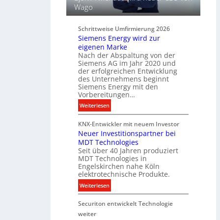
ü
Wago
u
r
n
d
d
Schrittweise Umfirmierung 2026
i
Siemens Energy wird zur
B
g
eigenen Marke
e
i
Nach der Abspaltung von der
l
t
Siemens AG im Jahr 2020 und
e
a
der erfolgreichen Entwicklung
u
des Unternehmens beginnt
l
c
Siemens Energy mit den
e
h
Vorbereitungen…
P
t
:
Weiterlesen
r
u
S
o
n
KNX-Entwickler mit neuem Investor
i
d
g
Neuer Investitionspartner bei
e
u
s
MDT Technologies
m
k
t
Seit über 40 Jahren produziert
e
t
MDT Technologies in
e
n
d
Engelskirchen nahe Köln
c
s
a
elektrotechnische Produkte.
h
E
t
:
Weiterlesen
n
n
e
N
i
e
n
Securiton entwickelt Technologie
e
k
r
u
weiter
g