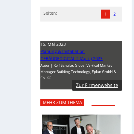
Seiten:
1
2
15. Mai 2023
Planung & Installation
GEBÄUDEDIGITAL 2 (April) 2023
Autor | Rolf Schulte, Global Vertical Market
Manager Building Technology, Eplan GmbH &
Co. KG
Zur Firmenwebsite
MEHR ZUM THEMA