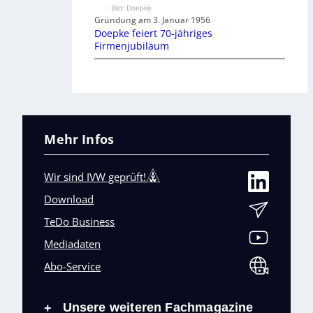
Bild: Doepke
Gründung am 3. Januar 1956
Doepke feiert 70-jähriges
Firmenjubiläum
Mehr Infos
Wir sind IVW geprüft!
Download
TeDo Business
Mediadaten
Abo-Service
Unsere weiteren Fachmagazine
+