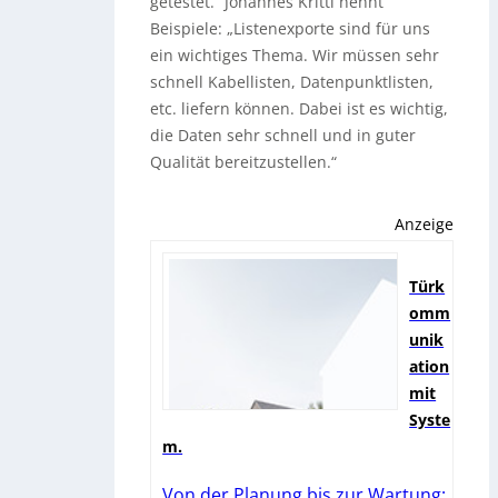
getestet.“ Johannes Krittl nennt
Beispiele: „Listenexporte sind für uns
ein wichtiges Thema. Wir müssen sehr
schnell Kabellisten, Datenpunktlisten,
etc. liefern können. Dabei ist es wichtig,
die Daten sehr schnell und in guter
Qualität bereitzustellen.“
Anzeige
Türk
omm
unik
ation
mit
Syste
m.
Von der Planung bis zur Wartung: