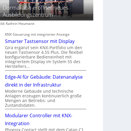
Dormakaba eröffnet neues
Ausbildungszentrum
ild: Kathrin Heumann
KNX-Steuerung mit integrierter Anzeige
Smarter Tastsensor mit Display
Gira ergänzt sein KNX-Portfolio um den
neuen Tastsensor 4.55 Plus. Die flexibel
konfigurierbare Bedieneinheit mit
integriertem Display im System 55 des
Herstellers…
Edge-AI für Gebäude: Datenanalyse
direkt in der Infrastruktur
Moderne Gebäude und technische
Anlagen erzeugen kontinuierlich große
Mengen an Betriebs- und
Zustandsdaten.
Modularer Controller mit KNX-
Integration
Phoenix Contact stellt mit dem Catan C1