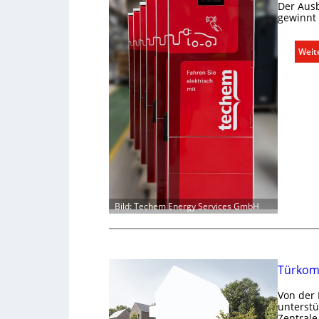
Der Aus
gewinnt
Weit
Bild: Techem Energy Services GmbH
Türkom
Von der 
unterstü
Zentrale