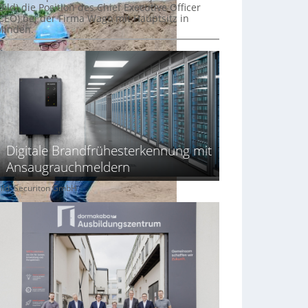
Bild) die Position des Chief Executive Officer
(CEO) bei der Firma Wago mit Hauptsitz in
Minden.
Digitale Brandfrühesterkennung mit
Ansaugrauchmeldern
ild: Securiton GmbH