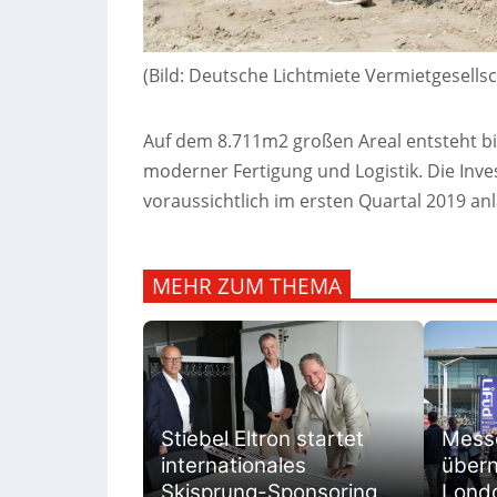
(Bild: Deutsche Lichtmiete Vermietgesells
Auf dem 8.711m2 großen Areal entsteht bi
moderner Fertigung und Logistik. Die Inv
voraussichtlich im ersten Quartal 2019 anl
MEHR ZUM THEMA
Messe
Stiebel Eltron startet
übern
internationales
Lond
Skisprung-Sponsoring