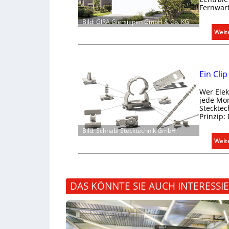
Fernwart
Bild: GIRA Giersiepen GmbH & Co. KG
Weit
Ein Cli
Wer Elek
jede Mon
Stecktec
Prinzip:
Bild: Schnabl Stecktechnik GmbH
Weit
DAS KÖNNTE SIE AUCH INTERESSI