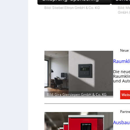
Bild: M
Bild: Stiebel Eltron GmbH & Co. KG
GmbH / 
Neue 
Raumkli
Die neue
Raumklim
und Aut
Bild: Gira Giersiepen GmbH & Co. KG
Weit
Partn
Ausbau 