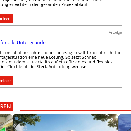
o
ung erleichtern den gesamten Projektablauf.
s
b
s
i
e
:
erlesen
l
n
T
i
u
ü
t
Anzeige
n
r
ä
p für alle Untergründe
d
k
t
r
o
i
troinstallationsrohre sauber befestigen will, braucht nicht für
e
m
n
tagesituation eine neue Lösung. So setzt Schnabl
g
m
hnik mit dem FC Flexi-Clip auf ein effizientes und flexibles
d
 Der Clip bleibt, die Steck-Anbindung wechselt.
e
u
e
l
n
r
n
i
:
I
erlesen
k
E
m
a
i
m
t
n
o
i
C
b
EREN
o
l
i
n
i
l
m
p
i
i
f
e