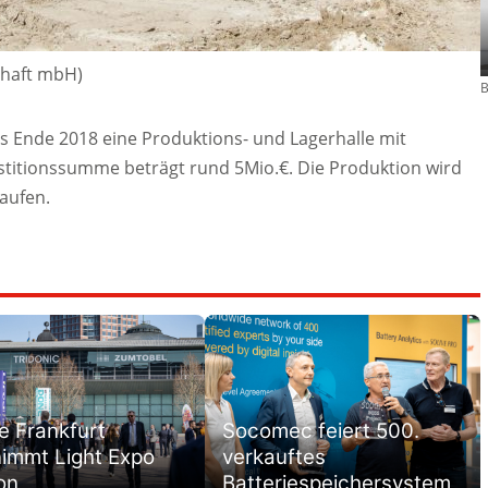
chaft mbH)
B
s Ende 2018 eine Produktions- und Lagerhalle mit
estitionssumme beträgt rund 5Mio.€. Die Produktion wird
aufen.
 Frankfurt
Socomec feiert 500.
immt Light Expo
verkauftes
on
Batteriespeichersystem