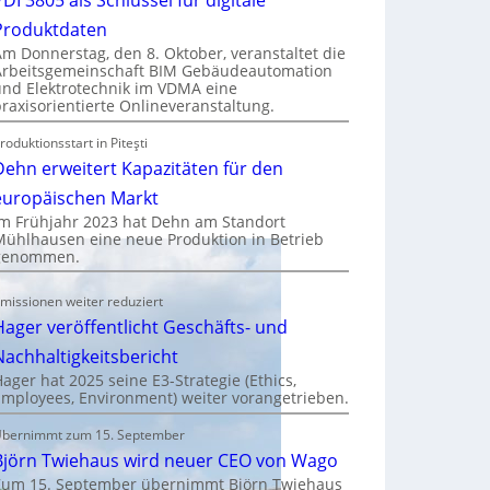
Produktdaten
Am Donnerstag, den 8. Oktober, veranstaltet die
Arbeitsgemeinschaft BIM Gebäudeautomation
und Elektrotechnik im VDMA eine
praxisorientierte Onlineveranstaltung.
roduktionsstart in Piteşti
Dehn erweitert Kapazitäten für den
europäischen Markt
Im Frühjahr 2023 hat Dehn am Standort
Mühlhausen eine neue Produktion in Betrieb
genommen.
missionen weiter reduziert
Hager veröffentlicht Geschäfts- und
Nachhaltigkeitsbericht
Hager hat 2025 seine E3-Strategie (Ethics,
Employees, Environment) weiter vorangetrieben.
bernimmt zum 15. September
Björn Twiehaus wird neuer CEO von Wago
Zum 15. September übernimmt Björn Twiehaus