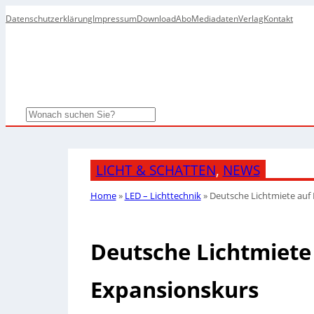
Datenschutzerklärung
Impressum
Download
Abo
Mediadaten
Verlag
Kontakt
Search
LICHT & SCHATTEN
, 
NEWS
Home
»
LED – Lichttechnik
»
Deutsche Lichtmiete auf 
Deutsche Lichtmiete 
Expansionskurs