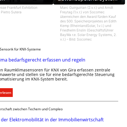
esse Frankfurt Exhibition
Marc Guirguirian (2.v.r.) und Arndt
Pietro Sutera
Freytag (1.v.r.) von Socomec
überreichen den Award fürden Kauf
des 500. Speicherprojektes an Edith
Kemp (RheinlandSolar, 1.v.l.) und
Friedhelm Enslin (Geschäftsführer
BayWa r.e. Solar Energy Systems, 2.
v.l.) – Bild: Socomec
Sensorik für KNX-Systeme
ma bedarfsgerecht erfassen und regeln
n Raumklimasensoren für KNX von Gira erfassen zentrale
awerte und stellen sie für eine bedarfsgerechte Steuerung
omatisierung im KNX-System bereit.
:
erlesen
R
a
erschaft zwischen Techem und Compleo
u
m
der Elektromobilität in der Immobilienwirtschaft
k