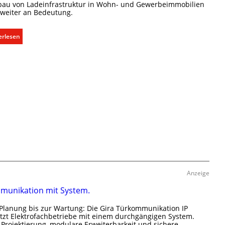
l
bau von Ladeinfrastruktur in Wohn- und Gewerbeimmobilien
 weiter an Bedeutung.
i
m
a
:
erlesen
b
A
e
u
d
s
a
b
r
a
f
u
s
d
g
e
e
r
r
E
e
l
c
e
h
Anzeige
k
t
t
munikation mit System.
e
r
r
o
Planung bis zur Wartung: Die Gira Türkommunikation IP
f
m
tzt Elektrofachbetriebe mit einem durchgängigen System.
a
 Projektierung, modulare Erweiterbarkeit und sichere