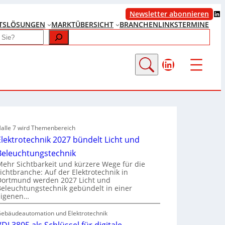
LinkedIn
Newsletter abonnieren
TS
LÖSUNGEN
MARKTÜBERSICHT
BRANCHENLINKS
TERMINE
LinkedIn
alle 7 wird Themenbereich
Elektrotechnik 2027 bündelt Licht und
Beleuchtungstechnik
Mehr Sichtbarkeit und kürzere Wege für die
Lichtbranche: Auf der Elektrotechnik in
Dortmund werden 2027 Licht und
Beleuchtungstechnik gebündelt in einer
eigenen…
ebäudeautomation und Elektrotechnik
VDI 3805 als Schlüssel für digitale