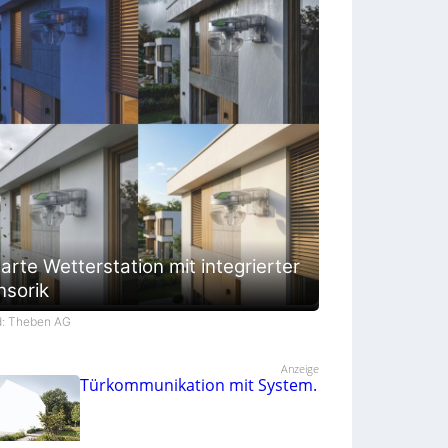
rte Wetterstation mit integrierter
nsorik
d: Theben AG
Anzeige
Türkommunikation mit System.