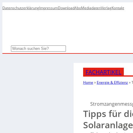
Datenschutzerklärung
Impressum
Download
Abo
Mediadaten
Verlag
Kontakt
Search
FACHARTIKEL
Home
»
Energie & Effizienz
»
Stromzangenmessger
Tipps für d
Solaranlag