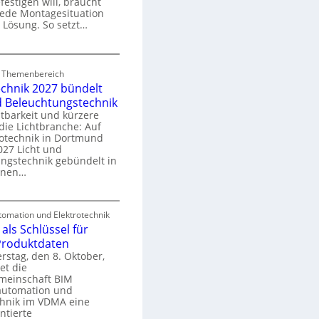
festigen will, braucht
o
 jede Montagesituation
m
 Lösung. So setzt…
m
u
E
n
d Themenbereich
n
k
echnik 2027 bündelt
C
a
d Beleuchtungstechnik
tbarkeit und kürzere
die Lichtbranche: Auf
p
rotechnik in Dortmund
o
27 Licht und
n
ngstechnik gebündelt in
ü
m
enen…
r
a
E
S
omation und Elektrotechnik
y
als Schlüssel für
e
e
s
 Produktdaten
k
U
stag, den 8. Oktober,
n
e
et die
r
m
meinschaft BIM
o
e
utomation und
r
chnik im VDMA eine
e
g
ntierte