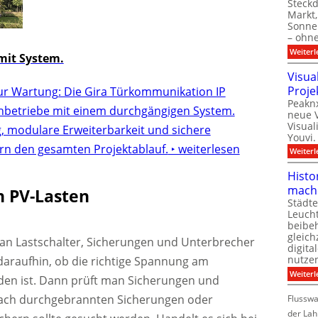
Steck
Markt,
Sonnen
– ohn
Weiterl
it System.
Visua
Proje
ur Wartung: Die Gira Türkommunikation IP
Peaknx
chbetriebe mit einem durchgängigen System.
neue V
Visual
g, modulare Erweiterbarkeit und sichere
Youvi.
rn den gesamten Projektablauf.
‣ weiterlesen
Weiterl
Histo
mach
n PV-Lasten
Städte
Leuch
beibeh
gleich
an Lastschalter, Sicherungen und Unterbrecher
digita
nutze
daraufhin, ob die richtige Spannung am
Weiterl
den ist. Dann prüft man Sicherungen und
ach durchgebrannten Sicherungen oder
Flussw
der Lah