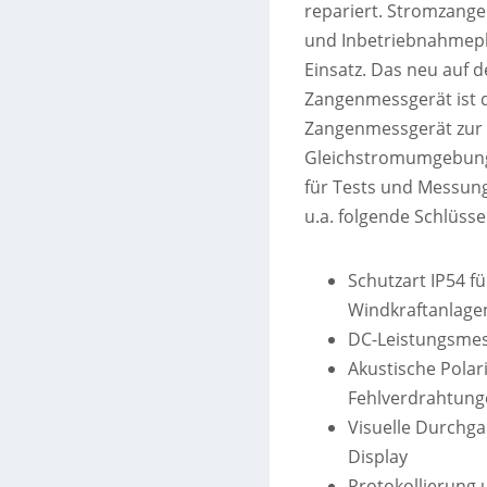
repariert. Stromzange
und Inbetriebnahmeph
Einsatz. Das neu auf d
Zangenmessgerät ist d
Zangenmessgerät zur
Gleichstromumgebungen,
für Tests und Messun
u.a. folgende Schlüsse
Schutzart IP54 fü
Windkraftanlage
DC-Leistungsmes
Akustische Polari
Fehlverdrahtung
Visuelle Durchga
Display
Protokollierung 