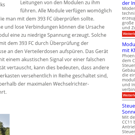
Leitungen von den Modulen zu ihm
der I
rks
Moder
führen. Alle Module verfügen womöglich
techn
erzeug
die man mit dem 393 FC überprüfen sollte.
große
e und lose Verbindungen können die Ursache
und Z
Weiterl
Modul eine zu niedrige Spannung erzeugt. Solche
 mit dem 393 FC durch Überprüfung der
Modul
mit K
se an den Verteilerdosen aufspüren. Das Gerät
Phoeni
it einem akustischen Signal vor einer falschen
dem C
Steuer
arität vertauscht, kann dies bedeuten, dass andere
Gebäu
die ei
erkasten versehentlich in Reihe geschaltet sind,
modula
erhalb der maximalen Wechselrichter-
und In
verbin
rt.
Weiterl
Steue
Sonn
Mit de
CC11 b
Antrie
Steue