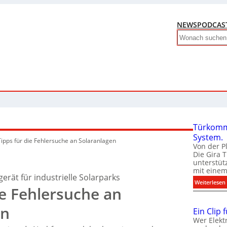
NEWS
PODCAS
Search
Türkomm
System.
Tipps für die Fehlersuche an Solaranlagen
Von der P
Die Gira 
unterstüt
mit eine
ät für industrielle Solarparks
:
Weiterlesen
ie Fehlersuche an
en
Ein Clip 
Wer Elekt