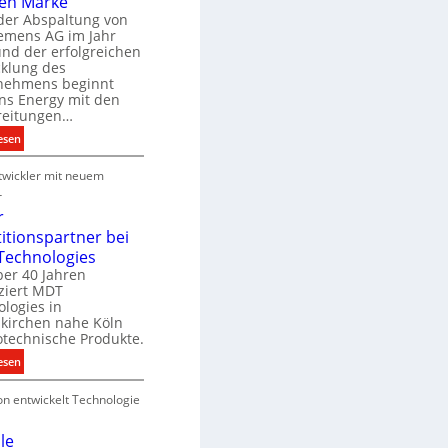
en Marke
B
der Abspaltung von
d
e
iemens AG im Jahr
nd der erfolgreichen
g
cklung des
e
nehmens beginnt
u
ns Energy mit den
c
a
reitungen…
h
:
esen
e
S
u
P
wickler mit neuem
i
n
r
e
r
g
o
m
r
s
d
e
titionspartner bei
u
n
Technologies
e
k
s
ber 40 Jahren
c
ziert MDT
E
h
d
logies in
n
n
skirchen nahe Köln
a
e
otechnische Produkte.
r
k
e
:
esen
g
n
N
y
on entwickelt Technologie
e
w
u
i
e
le
r