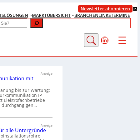
LinkedIn
Newsletter abonnieren
TS
LÖSUNGEN
MARKTÜBERSICHT
BRANCHENLINKS
TERMINE
LinkedIn
Anzeige
unikation mit
lanung bis zur Wartung:
Türkommunikation IP
zt Elektrofachbetriebe
m durchgängigen…
T
ü
Anzeige
für alle Untergründe
r
roinstallationsrohre
k