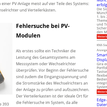
n einer PV-Anlage meist auf vier Teile des Systems:
erfol
Die Si
selrichter und Verteilerkästen.
Münch
1. bis 
Theme
und T
Fehlersuche bei PV-
Sicher
den Mi
Modulen
Weiterl
KNX-Ste
Anzeig
Als erstes sollte ein Techniker die
Smart
Leistung des Gesamtsystems am
Displ
Messsystem oder Wechselrichter
Gira e
Portf
überprüfen. Vor Beginn der Fehlersuche
Tastse
flexib
sind zudem die Eingangsspannung und
Bedien
die Stromstärke des Wechselrichters an
integr
System
der Anlage zu prüfen und aufzuzeichnen.
Weiterl
Der Verteilerkasten ist der ideale Ort für
Edge-
die Fehlersuche im System, da alle
e 393
Daten