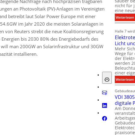
sauber be
steigende Nachfrage nach hochpräzisen tragbaren
nicht für
ungen an Photovoltaik (PV)-Anlagen im Vereinigten
eine neue
and betreibt laut Solar Power Europe mit einer
:
Weiterlesen
 54.6GW im Jahr 2020 die meisten Solaranlagen in
i
i
 von Reuters strebt die neue Koalitionsregierung
Halle 7 wir
Elektrot
e Energien bis 2030 80% des Energiebedarfs des
Licht un
l
 will man 200GW an Solarinfrastruktur und 30GW
t
Mehr Sich
i
Wege für 
i
zität installieren.
der Elekt
werden 20
f
Beleuchtu
einer eig
i
:
Weiterlesen
t
l
Gebäudeaut
l
l
VDI 3805 
digitale
t
Am Donner
t
veranstalt
t
Arbeitsge
.
Gebäudea
t
Elektrote
praxisorie