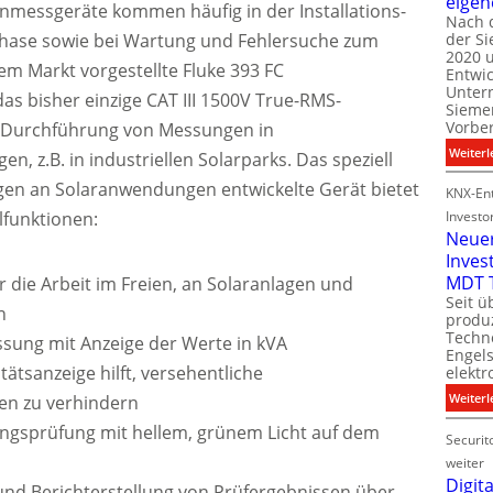
eigen
nmessgeräte kommen häufig in der Installations-
Nach 
ase sowie bei Wartung und Fehlersuche zum
der S
i
2020 u
l
em Markt vorgestellte Fluke 393 FC
Entwi
i
Unter
as bisher einzige CAT III 1500V True-RMS-
t
Sieme
Vorbe
 Durchführung von Messungen in
l
Weiterl
 z.B. in industriellen Solarparks. Das speziell
t
gen an Solaranwendungen entwickelte Gerät bietet
KNX-Ent
lfunktionen:
Investo
Neue
Inves
t
MDT 
r die Arbeit im Freien, an Solaranlagen und
Seit ü
n
t
produ
Techno
sung mit Anzeige der Werte in kVA
Engel
tätsanzeige hilft, versehentliche
i
elektr
t
Weiterl
en zu verhindern
ngsprüfung mit hellem, grünem Licht auf dem
Securit
weiter
Digita
und Berichterstellung von Prüfergebnissen über