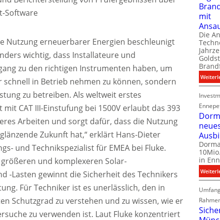
Bran
t-Software
mit
Ansa
Die A
ie Nutzung erneuerbarer Energien beschleunigt
Techno
Jahrze
onders wichtig, dass Installateure und
Goldst
Brand
ang zu den richtigen Instrumenten haben, um
Weiterl
r schnell in Betrieb nehmen zu können, sondern
istung zu betreiben. Als weltweit erstes
Investm
Ennepe
mit CAT III-Einstufung bei 1500V erlaubt das 393
Dorma
heres Arbeiten und sorgt dafür, dass die Nutzung
neue
glänzende Zukunft hat,“ erklärt Hans-Dieter
Ausb
Dorma
s- und Technikspezialist für EMEA bei Fluke.
10Mio.
in Enn
 größeren und komplexeren Solar-
Weiterl
d -Lasten gewinnt die Sicherheit des Technikers
g. Für Techniker ist es unerlässlich, den in
Umfang
ten Schutzgrad zu verstehen und zu wissen, wie er
Rahmen
Siche
rsuche zu verwenden ist. Laut Fluke konzentriert
Münc