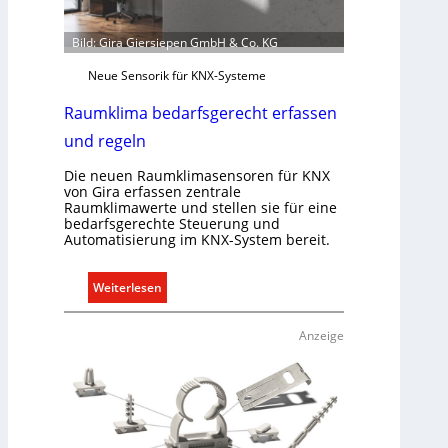
Bild: Gira Giersiepen GmbH & Co. KG
Neue Sensorik für KNX-Systeme
Raumklima bedarfsgerecht erfassen
und regeln
Die neuen Raumklimasensoren für KNX
von Gira erfassen zentrale
Raumklimawerte und stellen sie für eine
bedarfsgerechte Steuerung und
Automatisierung im KNX-System bereit.
:
Weiterlesen
R
a
Anzeige
u
m
k
l
i