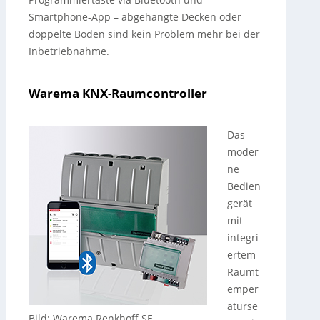
Smartphone-App – abgehängte Decken oder
doppelte Böden sind kein Problem mehr bei der
Inbetriebnahme.
Warema KNX-Raumcontroller
Das
moder
ne
Bedien
gerät
mit
integri
ertem
Raumt
emper
aturse
Bild: Warema Renkhoff SE