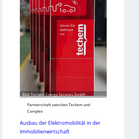
u
n
i
k
a
t
i
o
n
m
i
t
S
y
s
Bild: Techem Energy Services GmbH
t
Partnerschaft zwischen Techem und
e
Compleo
m
.
Ausbau der Elektromobilität in der
Immobilienwirtschaft