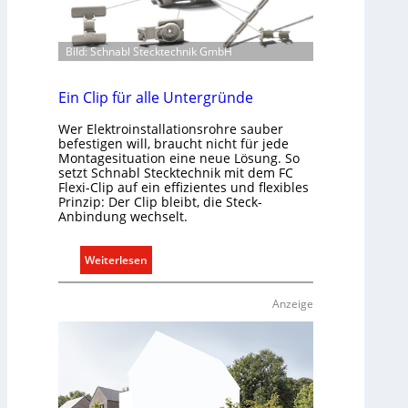
m
a
b
Bild: Schnabl Stecktechnik GmbH
e
d
Ein Clip für alle Untergründe
a
r
Wer Elektroinstallationsrohre sauber
f
befestigen will, braucht nicht für jede
Montagesituation eine neue Lösung. So
s
setzt Schnabl Stecktechnik mit dem FC
g
Flexi-Clip auf ein effizientes und flexibles
e
Prinzip: Der Clip bleibt, die Steck-
Anbindung wechselt.
r
e
c
:
Weiterlesen
h
E
t
i
Anzeige
e
n
r
C
f
l
a
i
s
p
s