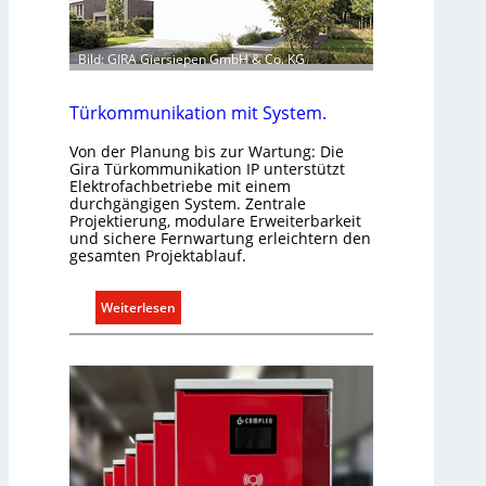
f
e
ü
n
r
Bild: GIRA Giersiepen GmbH & Co. KG
u
a
n
l
Türkommunikation mit System.
d
l
r
e
Von der Planung bis zur Wartung: Die
e
U
Gira Türkommunikation IP unterstützt
g
Elektrofachbetriebe mit einem
n
durchgängigen System. Zentrale
e
t
Projektierung, modulare Erweiterbarkeit
l
e
und sichere Fernwartung erleichtern den
n
gesamten Projektablauf.
r
g
r
:
Weiterlesen
ü
T
n
ü
d
r
e
k
o
m
m