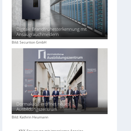
e
n
w
i
r
Digitale Brandfrühesterkennung mit
Ansaugrauchmeldern
t
s
Bild: Securiton GmbH
c
h
a
f
t
Dormakaba eröffnet neues
Ausbildungszentrum
Bild: Kathrin Heumann
KNX-Steuerung mit integrierter Anzeige