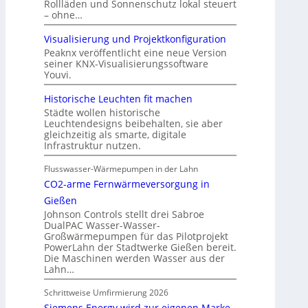
Rollläden und Sonnenschutz lokal steuert
– ohne…
Visualisierung und Projektkonfiguration
Peaknx veröffentlicht eine neue Version
seiner KNX-Visualisierungssoftware
Youvi.
Historische Leuchten fit machen
Städte wollen historische
Leuchtendesigns beibehalten, sie aber
gleichzeitig als smarte, digitale
Infrastruktur nutzen.
Flusswasser-Wärmepumpen in der Lahn
CO2-arme Fernwärmeversorgung in
Gießen
Johnson Controls stellt drei Sabroe
DualPAC Wasser-Wasser-
Großwärmepumpen für das Pilotprojekt
PowerLahn der Stadtwerke Gießen bereit.
Die Maschinen werden Wasser aus der
Lahn…
Schrittweise Umfirmierung 2026
Siemens Energy wird zur eigenen Marke