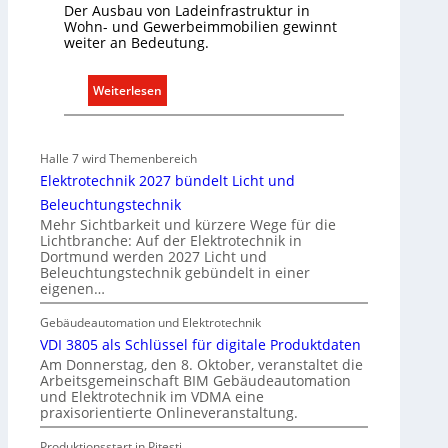
Der Ausbau von Ladeinfrastruktur in
Wohn- und Gewerbeimmobilien gewinnt
weiter an Bedeutung.
:
Weiterlesen
A
u
s
Halle 7 wird Themenbereich
b
Elektrotechnik 2027 bündelt Licht und
a
Beleuchtungstechnik
u
Mehr Sichtbarkeit und kürzere Wege für die
d
Lichtbranche: Auf der Elektrotechnik in
Dortmund werden 2027 Licht und
e
Beleuchtungstechnik gebündelt in einer
r
eigenen…
E
l
Gebäudeautomation und Elektrotechnik
e
VDI 3805 als Schlüssel für digitale Produktdaten
k
Am Donnerstag, den 8. Oktober, veranstaltet die
Arbeitsgemeinschaft BIM Gebäudeautomation
t
und Elektrotechnik im VDMA eine
r
praxisorientierte Onlineveranstaltung.
o
Produktionsstart in Piteşti
m