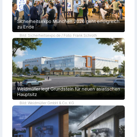
Sicherheitsexpo München 2026 geht erfolgreich
zu Ende
Bild: Sicherheitsexpo.de / Foto: Frank Schroth
Weidmüller legt Grundstein für neuen asiatischen
Hauptsitz
Bild: Weidmüller GmbH & Co. KG