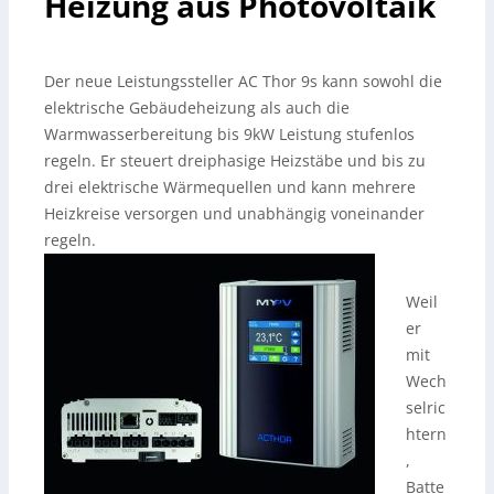
Heizung aus Photovoltaik
Der neue Leistungssteller AC Thor 9s kann sowohl die
elektrische Gebäudeheizung als auch die
Warmwasserbereitung bis 9kW Leistung stufenlos
regeln. Er steuert dreiphasige Heizstäbe und bis zu
drei elektrische Wärmequellen und kann mehrere
Heizkreise versorgen und unabhängig voneinander
regeln.
Weil
er
mit
Wech
selric
htern
,
Batte