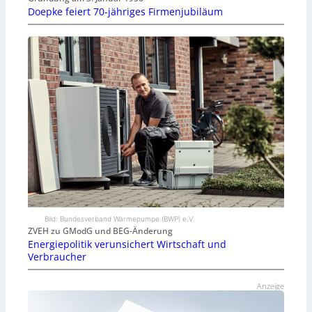
Doepke feiert 70-jähriges Firmenjubiläum
Bild: Bundesverband Wärmepumpe (BWP) e.V.
ZVEH zu GModG und BEG-Änderung
Energiepolitik verunsichert Wirtschaft und
Verbraucher
Anzeige