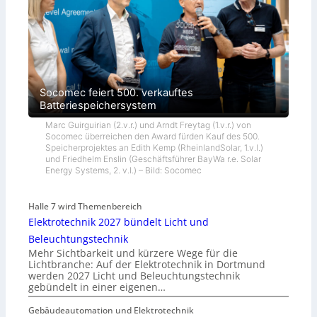
Socomec feiert 500. verkauftes
Batteriespeichersystem
Marc Guirguirian (2.v.r.) und Arndt Freytag (1.v.r.) von
Socomec überreichen den Award fürden Kauf des 500.
Speicherprojektes an Edith Kemp (RheinlandSolar, 1.v.l.)
und Friedhelm Enslin (Geschäftsführer BayWa r.e. Solar
Energy Systems, 2. v.l.) – Bild: Socomec
Halle 7 wird Themenbereich
Elektrotechnik 2027 bündelt Licht und
Beleuchtungstechnik
Mehr Sichtbarkeit und kürzere Wege für die
Lichtbranche: Auf der Elektrotechnik in Dortmund
werden 2027 Licht und Beleuchtungstechnik
gebündelt in einer eigenen…
Gebäudeautomation und Elektrotechnik