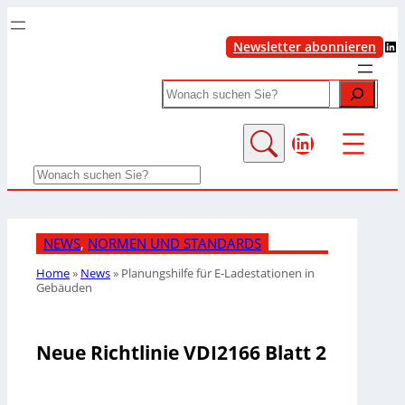
LinkedIn
Newsletter abonnieren
Search
LinkedIn
Search
NEWS
, 
NORMEN UND STANDARDS
Home
»
News
»
Planungshilfe für E-Ladestationen in
Gebäuden
Neue Richtlinie VDI2166 Blatt 2