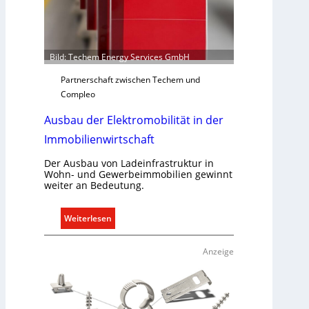
n
t
S
y
s
Bild: Techem Energy Services GmbH
t
Partnerschaft zwischen Techem und
e
Compleo
m
.
Ausbau der Elektromobilität in der
Immobilienwirtschaft
Der Ausbau von Ladeinfrastruktur in
Wohn- und Gewerbeimmobilien gewinnt
weiter an Bedeutung.
:
Weiterlesen
A
u
Anzeige
s
b
a
u