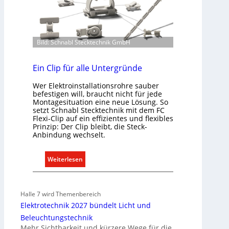
d
e
r
E
Bild: Schnabl Stecktechnik GmbH
l
e
Ein Clip für alle Untergründe
k
t
Wer Elektroinstallationsrohre sauber
befestigen will, braucht nicht für jede
r
Montagesituation eine neue Lösung. So
o
setzt Schnabl Stecktechnik mit dem FC
m
Flexi-Clip auf ein effizientes und flexibles
o
Prinzip: Der Clip bleibt, die Steck-
Anbindung wechselt.
b
i
l
:
Weiterlesen
i
E
t
i
ä
n
Halle 7 wird Themenbereich
t
C
Elektrotechnik 2027 bündelt Licht und
i
l
Beleuchtungstechnik
n
i
Mehr Sichtbarkeit und kürzere Wege für die