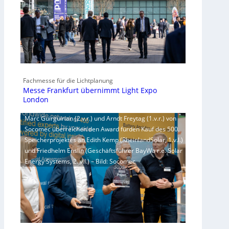
Fachmesse für die Lichtplanung
Messe Frankfurt übernimmt Light Expo
London
Marc Guirguirian (2.v.r.) und Arndt Freytag (1.v.r.) von
Socomec überreichen den Award fürden Kauf des 500.
Speicherprojektes an Edith Kemp (RheinlandSolar, 1.v.l.)
und Friedhelm Enslin (Geschäftsführer BayWa r.e. Solar
Energy Systems, 2. v.l.) – Bild: Socomec