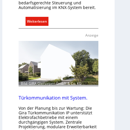
bedarfsgerechte Steuerung und
Automatisierung im KNX-System bereit.
:
Weiterlesen
R
a
Anzeige
u
m
k
l
i
m
a
b
Bild: GIRA Giersiepen GmbH & Co. KG
e
d
Türkommunikation mit System.
a
r
Von der Planung bis zur Wartung: Die
Gira Türkommunikation IP unterstützt
f
Elektrofachbetriebe mit einem
s
durchgängigen System. Zentrale
g
Projektierung, modulare Erweiterbarkeit