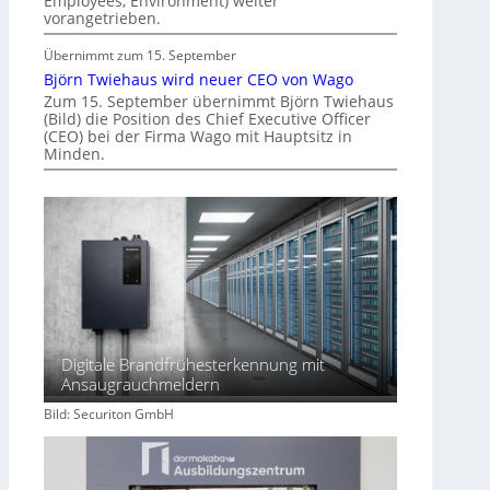
Employees, Environment) weiter
f
vorangetrieben.
t
Übernimmt zum 15. September
Björn Twiehaus wird neuer CEO von Wago
Zum 15. September übernimmt Björn Twiehaus
(Bild) die Position des Chief Executive Officer
(CEO) bei der Firma Wago mit Hauptsitz in
Minden.
Digitale Brandfrühesterkennung mit
Ansaugrauchmeldern
Bild: Securiton GmbH