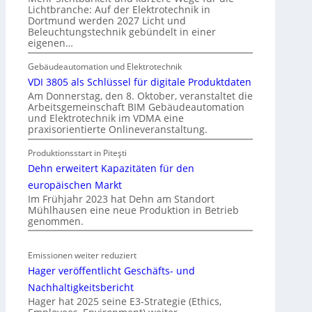
d
p
Lichtbranche: Auf der Elektrotechnik in
Dortmund werden 2027 Licht und
e
f
Beleuchtungstechnik gebündelt in einer
r
ü
eigenen…
I
r
m
a
Gebäudeautomation und Elektrotechnik
m
l
VDI 3805 als Schlüssel für digitale Produktdaten
o
l
Am Donnerstag, den 8. Oktober, veranstaltet die
Arbeitsgemeinschaft BIM Gebäudeautomation
b
e
und Elektrotechnik im VDMA eine
i
U
praxisorientierte Onlineveranstaltung.
l
n
i
Produktionsstart in Piteşti
t
e
Dehn erweitert Kapazitäten für den
e
n
r
europäischen Markt
w
g
Im Frühjahr 2023 hat Dehn am Standort
Mühlhausen eine neue Produktion in Betrieb
i
r
genommen.
r
ü
t
n
s
d
Emissionen weiter reduziert
c
e
Hager veröffentlicht Geschäfts- und
h
Nachhaltigkeitsbericht
a
Hager hat 2025 seine E3-Strategie (Ethics,