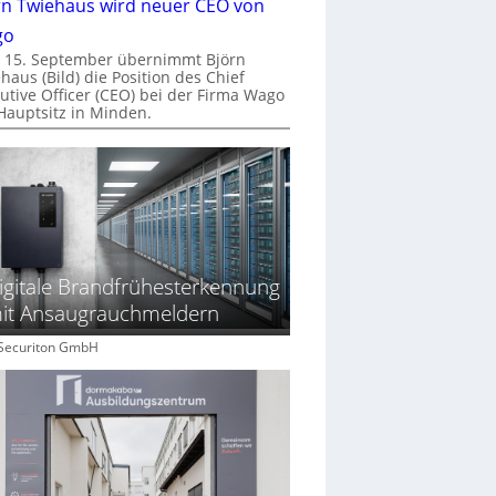
rn Twiehaus wird neuer CEO von
go
 15. September übernimmt Björn
haus (Bild) die Position des Chief
utive Officer (CEO) bei der Firma Wago
Hauptsitz in Minden.
igitale Brandfrühesterkennung
it Ansaugrauchmeldern
: Securiton GmbH