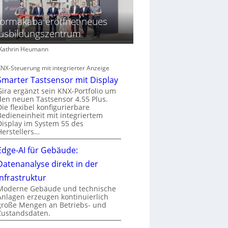
ormakaba eröffnet neues
usbildungszentrum
: Kathrin Heumann
KNX-Steuerung mit integrierter Anzeige
Smarter Tastsensor mit Display
Gira ergänzt sein KNX-Portfolio um
den neuen Tastsensor 4.55 Plus.
Die flexibel konfigurierbare
Bedieneinheit mit integriertem
Display im System 55 des
Herstellers…
Edge-AI für Gebäude:
Datenanalyse direkt in der
Infrastruktur
Moderne Gebäude und technische
Anlagen erzeugen kontinuierlich
große Mengen an Betriebs- und
Zustandsdaten.