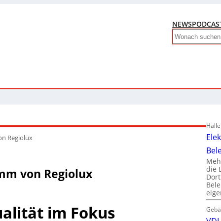
NEWS
PODCAS
Search
Hall
Ele
n Regiolux
Bel
Mehr
die 
mm von Regiolux
Dor
Bele
eig
ualität im Fokus
Gebä
VDI 