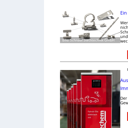
Ein
Wer 
nic
Schn
und 
Bild: Schnabl Stecktechnik GmbH
wec
Aus
Imm
Der
Gew