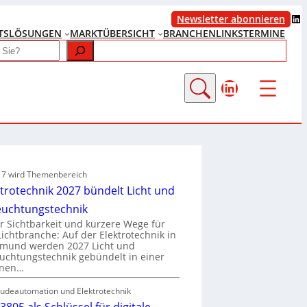
LinkedIn
Newsletter abonnieren
TS
LÖSUNGEN
MARKTÜBERSICHT
BRANCHENLINKS
TERMINE
LinkedIn
e 7 wird Themenbereich
ktrotechnik 2027 bündelt Licht und
euchtungstechnik
 Sichtbarkeit und kürzere Wege für
Lichtbranche: Auf der Elektrotechnik in
tmund werden 2027 Licht und
uchtungstechnik gebündelt in einer
enen…
udeautomation und Elektrotechnik
3805 als Schlüssel für digitale