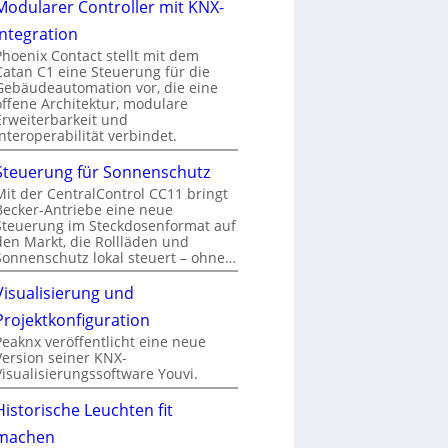
Modularer Controller mit KNX-
Integration
Phoenix Contact stellt mit dem
Catan C1 eine Steuerung für die
Gebäudeautomation vor, die eine
offene Architektur, modulare
Erweiterbarkeit und
Interoperabilität verbindet.
Steuerung für Sonnenschutz
Mit der CentralControl CC11 bringt
Becker-Antriebe eine neue
Steuerung im Steckdosenformat auf
den Markt, die Rollläden und
Sonnenschutz lokal steuert – ohne…
Visualisierung und
Projektkonfiguration
Peaknx veröffentlicht eine neue
Version seiner KNX-
Visualisierungssoftware Youvi.
Historische Leuchten fit
machen