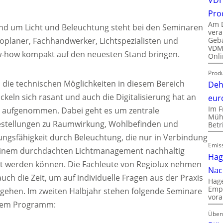
Pro
Am D
nd um Licht und Beleuchtung steht bei den Seminaren
vera
Gebä
roplaner, Fachhandwerker, Lichtspezialisten und
VDMA
w-how kompakt auf den neuesten Stand bringen.
Onli
Produ
die technischen Möglichkeiten in diesem Bereich
Deh
ckeln sich rasant und auch die Digitalisierung hat an
eur
Im F
t aufgenommen. Dabei geht es um zentrale
Mühl
estellungen zu Raumwirkung, Wohlbefinden und
Bet
ungsfähigkeit durch Beleuchtung, die nur in Verbindung
Emiss
einem durchdachten Lichtmanagement nachhaltig
Hag
st werden können. Die Fachleute von Regiolux nehmen
Nac
auch die Zeit, um auf individuelle Fragen aus der Praxis
Hage
Empl
ugehen. Im zweiten Halbjahr stehen folgende Seminare
vora
dem Programm:
Über