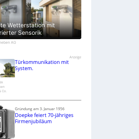
te Wetterstation mit
rierter Sensorik
Theben AG
Anzeige
Türkommunikation mit
System.
IRA
epen
 Co.
Gründung am 3. Januar 1956
Doepke feiert 70-jähriges
Firmenjubiläum