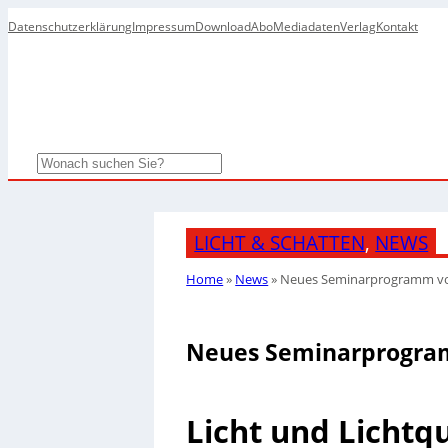
Datenschutzerklärung
Impressum
Download
Abo
Mediadaten
Verlag
Kontakt
Search
LICHT & SCHATTEN
, 
NEWS
Home
»
News
»
Neues Seminarprogramm vo
Neues Seminarprogra
Licht und Lichtq