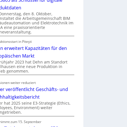
duktdaten
onnerstag, den 8. Oktober,
nstaltet die Arbeitsgemeinschaft BIM
udeautomation und Elektrotechnik im
 eine praxisorientierte
neveranstaltung.
ktionsstart in Piteşti
n erweitert Kapazitäten für den
opäischen Markt
rühjahr 2023 hat Dehn am Standort
hausen eine neue Produktion in
rieb genommen.
ionen weiter reduziert
er veröffentlicht Geschäfts- und
hhaltigkeitsbericht
r hat 2025 seine E3-Strategie (Ethics,
oyees, Environment) weiter
ngetrieben.
nimmt zum 15. September