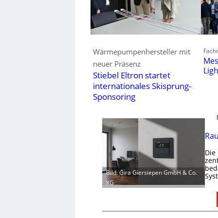
Fachm
Wärmepumpenhersteller mit
Mes
neuer Präsenz
Lig
Stiebel Eltron startet
internationales Skisprung-
Sponsoring
Rau
Die
zen
bed
Bild: Gira Giersiepen GmbH & Co.
Sys
KG