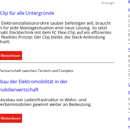
a
Anzeige
u
 Clip für alle Untergründe
m
k
Elektroinstallationsrohre sauber befestigen will, braucht
l
ht für jede Montagesituation eine neue Lösung. So setzt
i
abl Stecktechnik mit dem FC Flexi-Clip auf ein effizientes
flexibles Prinzip: Der Clip bleibt, die Steck-Anbindung
m
hselt.
a
b
:
Weiterlesen
e
E
d
i
a
Partnerschaft zwischen Techem und Compleo
n
r
C
f
bau der Elektromobilität in der
l
s
obilienwirtschaft
i
g
p
e
 Ausbau von Ladeinfrastruktur in Wohn- und
f
erbeimmobilien gewinnt weiter an Bedeutung.
r
ü
e
r
c
:
Weiterlesen
a
h
A
l
t