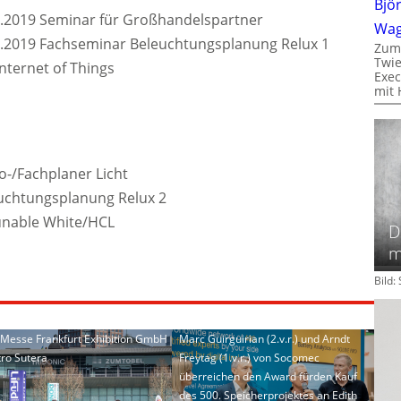
Bjö
9.2019 Seminar für Großhandelspartner
Wa
9.2019 Fachseminar Beleuchtungsplanung Relux 1
Zum
Twie
nternet of Things
Exec
mit 
o-/Fachplaner Licht
uchtungsplanung Relux 2
unable White/HCL
D
m
Bild
: Messe Frankfurt Exhibition GmbH
Marc Guirguirian (2.v.r.) und Arndt
tro Sutera
Freytag (1.v.r.) von Socomec
überreichen den Award fürden Kauf
des 500. Speicherprojektes an Edith