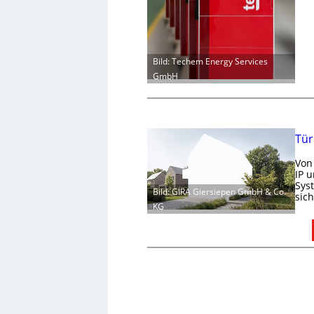
Bild: Techem Energy Services
GmbH
Tür
Von
IP 
Sys
Bild: GIRA Giersiepen GmbH & Co.
sic
KG