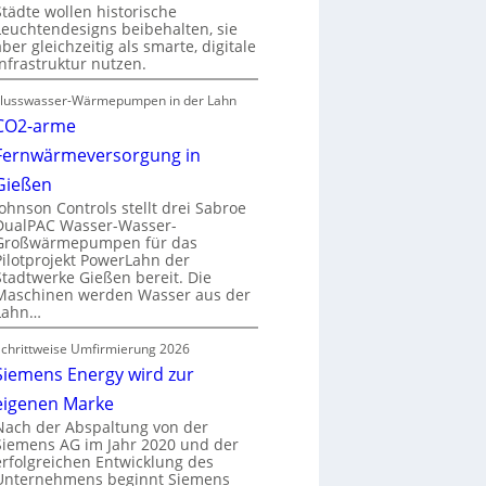
Städte wollen historische
Leuchtendesigns beibehalten, sie
aber gleichzeitig als smarte, digitale
Infrastruktur nutzen.
Flusswasser-Wärmepumpen in der Lahn
CO2-arme
Fernwärmeversorgung in
Gießen
Johnson Controls stellt drei Sabroe
DualPAC Wasser-Wasser-
Großwärmepumpen für das
Pilotprojekt PowerLahn der
Stadtwerke Gießen bereit. Die
Maschinen werden Wasser aus der
Lahn…
Schrittweise Umfirmierung 2026
Siemens Energy wird zur
eigenen Marke
Nach der Abspaltung von der
Siemens AG im Jahr 2020 und der
erfolgreichen Entwicklung des
Unternehmens beginnt Siemens