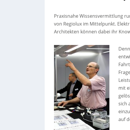
Praxisnahe Wissensvermittlung ru
von Regiolux im Mittelpunkt. Elekt
Architekten können dabei ihr Kno
Denn 
entwi
Fahr
Frag
Leist
mit 
gelö
sich 
einz
auf 