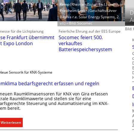
Kemp (RheinlandSolar, 1.v.l.) und
Friedhelm Enslin (Geschäftsführer
D
BayWa r.e. Solar Energy Systems, 2.
A
v.l.) – Bild: Socomec
Bild
esse für die Lichtplanung
Feierliche Ehrung auf der EES Europe
se Frankfurt übernimmt
Socomec feiert 500.
ht Expo London
verkauftes
Batteriespeichersystem
Neue Sensorik für KNX-Systeme
mklima bedarfsgerecht erfassen und regeln
 neuen Raumklimasensoren für KNX von Gira erfassen
trale Raumklimawerte und stellen sie für eine
arfsgerechte Steuerung und Automatisierung im KNX-
tem bereit.
:
Weiterlesen
R