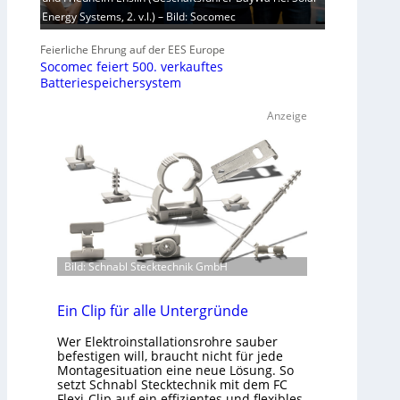
Energy Systems, 2. v.l.) – Bild: Socomec
Feierliche Ehrung auf der EES Europe
Socomec feiert 500. verkauftes
Batteriespeichersystem
Anzeige
Bild: Schnabl Stecktechnik GmbH
Ein Clip für alle Untergründe
Wer Elektroinstallationsrohre sauber
befestigen will, braucht nicht für jede
Montagesituation eine neue Lösung. So
setzt Schnabl Stecktechnik mit dem FC
Flexi-Clip auf ein effizientes und flexibles