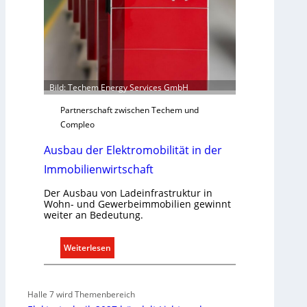
g
e
r
e
c
h
Bild: Techem Energy Services GmbH
t
Partnerschaft zwischen Techem und
e
Compleo
r
f
Ausbau der Elektromobilität in der
a
Immobilienwirtschaft
s
s
Der Ausbau von Ladeinfrastruktur in
e
Wohn- und Gewerbeimmobilien gewinnt
n
weiter an Bedeutung.
u
n
:
Weiterlesen
d
A
r
u
e
s
Halle 7 wird Themenbereich
g
b