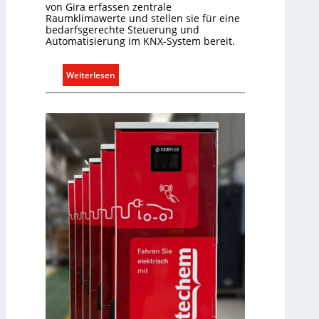
i
von Gira erfassen zentrale
Raumklimawerte und stellen sie für eine
t
bedarfsgerechte Steuerung und
S
Automatisierung im KNX-System bereit.
y
s
:
Weiterlesen
t
R
e
a
m
u
.
m
k
l
i
m
a
b
e
d
a
r
f
s