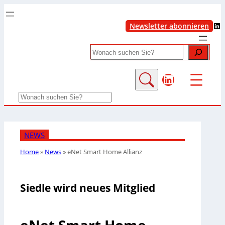
LinkedIn
Newsletter abonnieren
Search
LinkedIn
Search
NEWS
Home
»
News
»
eNet Smart Home Allianz
Siedle wird neues Mitglied