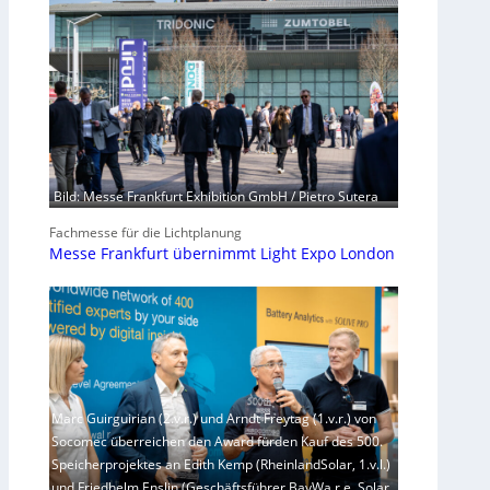
Bild: Messe Frankfurt Exhibition GmbH / Pietro Sutera
Fachmesse für die Lichtplanung
Messe Frankfurt übernimmt Light Expo London
Marc Guirguirian (2.v.r.) und Arndt Freytag (1.v.r.) von
Socomec überreichen den Award fürden Kauf des 500.
Speicherprojektes an Edith Kemp (RheinlandSolar, 1.v.l.)
und Friedhelm Enslin (Geschäftsführer BayWa r.e. Solar