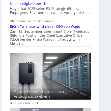
i
Nachhaltigkeitsbericht
n
Hager hat 2025 seine E3-Strategie (Ethics,
Employees, Environment) weiter vorangetrieben.
d
e
Übernimmt zum 15. September
r
Björn Twiehaus wird neuer CEO von Wago
I
Zum 15. September übernimmt Björn Twiehaus
m
(Bild) die Position des Chief Executive Officer
m
(CEO) bei der Firma Wago mit Hauptsitz in
Minden.
o
b
i
l
i
e
n
w
i
r
Digitale Brandfrühesterkennung mit
Ansaugrauchmeldern
t
s
Bild: Securiton GmbH
c