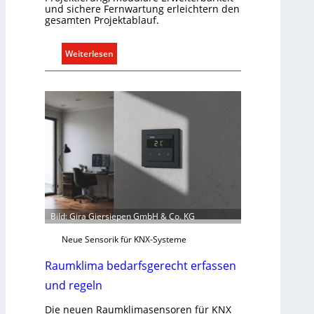
e
und sichere Fernwartung erleichtern den
gesamten Projektablauf.
r
g
r
:
Weiterlesen
ü
T
n
ü
d
r
e
k
o
m
m
u
n
i
k
Bild: Gira Giersiepen GmbH & Co. KG
a
Neue Sensorik für KNX-Systeme
t
i
Raumklima bedarfsgerecht erfassen
o
und regeln
n
m
Die neuen Raumklimasensoren für KNX