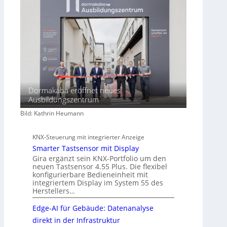
h
a
f
t
Dormakaba eröffnet neues
Ausbildungszentrum
Bild: Kathrin Heumann
KNX-Steuerung mit integrierter Anzeige
Smarter Tastsensor mit Display
Gira ergänzt sein KNX-Portfolio um den
neuen Tastsensor 4.55 Plus. Die flexibel
konfigurierbare Bedieneinheit mit
integriertem Display im System 55 des
Herstellers…
Edge-AI für Gebäude: Datenanalyse
direkt in der Infrastruktur