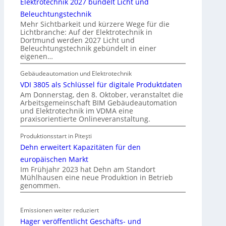
Elektrotechnik 2027 bündelt Licht und
e
a
Beleuchtungstechnik
l
u
Mehr Sichtbarkeit und kürzere Wege für die
n
d
Lichtbranche: Auf der Elektrotechnik in
Dortmund werden 2027 Licht und
e
Beleuchtungstechnik gebündelt in einer
r
eigenen…
E
l
Gebäudeautomation und Elektrotechnik
e
VDI 3805 als Schlüssel für digitale Produktdaten
k
Am Donnerstag, den 8. Oktober, veranstaltet die
Arbeitsgemeinschaft BIM Gebäudeautomation
t
und Elektrotechnik im VDMA eine
r
praxisorientierte Onlineveranstaltung.
o
Produktionsstart in Piteşti
m
Dehn erweitert Kapazitäten für den
o
b
europäischen Markt
i
Im Frühjahr 2023 hat Dehn am Standort
Mühlhausen eine neue Produktion in Betrieb
l
genommen.
i
t
ä
Emissionen weiter reduziert
t
Hager veröffentlicht Geschäfts- und