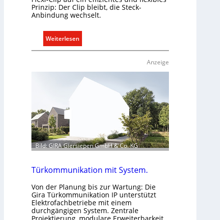
Prinzip: Der Clip bleibt, die Steck-
Anbindung wechselt.
:
Weiterlesen
E
i
Anzeige
n
C
l
i
p
f
ü
r
Bild: GIRA Giersiepen GmbH & Co. KG
a
l
Türkommunikation mit System.
l
e
Von der Planung bis zur Wartung: Die
U
Gira Türkommunikation IP unterstützt
Elektrofachbetriebe mit einem
n
durchgängigen System. Zentrale
t
Projektierung, modulare Erweiterbarkeit