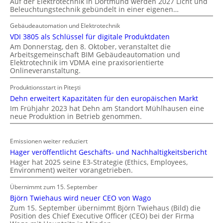
Auf der Elektrotechnik in Dortmund werden 2027 Licht und
u
Beleuchtungstechnik gebündelt in einer eigenen…
d
e
Gebäudeautomation und Elektrotechnik
r
VDI 3805 als Schlüssel für digitale Produktdaten
E
Am Donnerstag, den 8. Oktober, veranstaltet die
l
Arbeitsgemeinschaft BIM Gebäudeautomation und
Elektrotechnik im VDMA eine praxisorientierte
e
Onlineveranstaltung.
k
t
Produktionsstart in Piteşti
r
Dehn erweitert Kapazitäten für den europäischen Markt
o
Im Frühjahr 2023 hat Dehn am Standort Mühlhausen eine
m
neue Produktion in Betrieb genommen.
o
b
Emissionen weiter reduziert
i
Hager veröffentlicht Geschäfts- und Nachhaltigkeitsbericht
l
Hager hat 2025 seine E3-Strategie (Ethics, Employees,
i
Environment) weiter vorangetrieben.
t
Übernimmt zum 15. September
ä
Björn Twiehaus wird neuer CEO von Wago
t
Zum 15. September übernimmt Björn Twiehaus (Bild) die
i
Position des Chief Executive Officer (CEO) bei der Firma
n