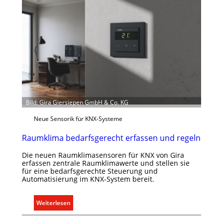
C
l
i
p
f
ü
r
a
l
l
Bild: Gira Giersiepen GmbH & Co. KG
e
U
Neue Sensorik für KNX-Systeme
n
Raumklima bedarfsgerecht erfassen und regeln
t
e
Die neuen Raumklimasensoren für KNX von Gira
r
erfassen zentrale Raumklimawerte und stellen sie
g
für eine bedarfsgerechte Steuerung und
Automatisierung im KNX-System bereit.
r
ü
n
:
Weiterlesen
d
R
e