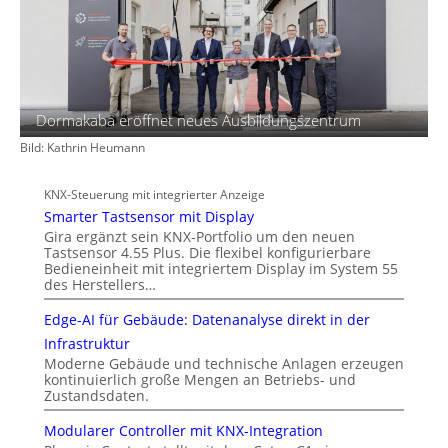
f
t
Dormakaba eröffnet neues Ausbildungszentrum
Bild: Kathrin Heumann
KNX-Steuerung mit integrierter Anzeige
Smarter Tastsensor mit Display
Gira ergänzt sein KNX-Portfolio um den neuen
Tastsensor 4.55 Plus. Die flexibel konfigurierbare
Bedieneinheit mit integriertem Display im System 55
des Herstellers…
Edge-AI für Gebäude: Datenanalyse direkt in der
Infrastruktur
Moderne Gebäude und technische Anlagen erzeugen
kontinuierlich große Mengen an Betriebs- und
Zustandsdaten.
Modularer Controller mit KNX-Integration