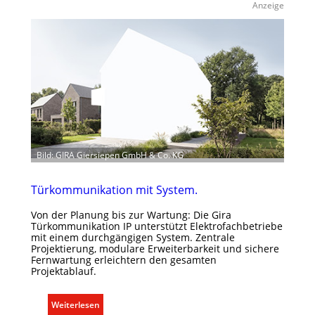
a
Anzeige
u
m
k
l
i
m
a
b
e
d
Bild: GIRA Giersiepen GmbH & Co. KG
a
r
Türkommunikation mit System.
f
s
Von der Planung bis zur Wartung: Die Gira
g
Türkommunikation IP unterstützt Elektrofachbetriebe
mit einem durchgängigen System. Zentrale
e
Projektierung, modulare Erweiterbarkeit und sichere
r
Fernwartung erleichtern den gesamten
e
Projektablauf.
c
h
:
Weiterlesen
t