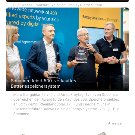
Bild: Messe Frankfurt Exhibition GmbH / Pietro Sutera
Socomec feiert 500. verkauftes
Batteriespeichersystem
Marc Guirguirian (2.v.r.) und Arndt Freytag (1.v.r.) von Socomec
überreichen den Award fürden Kauf des 500. Speicherprojektes
an Edith Kemp (RheinlandSolar, 1.v.l.) und Friedhelm Enslin
(Geschäftsführer BayWa r.e. Solar Energy Systems, 2. v.l.) – Bild:
Socomec
Anzeige