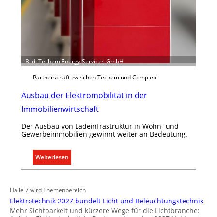
t
e
m
.
Bild: Techem Energy Services GmbH
Partnerschaft zwischen Techem und Compleo
Ausbau der Elektromobilität in der
Immobilienwirtschaft
Der Ausbau von Ladeinfrastruktur in Wohn- und
Gewerbeimmobilien gewinnt weiter an Bedeutung.
:
Weiterlesen
A
u
s
Halle 7 wird Themenbereich
b
Elektrotechnik 2027 bündelt Licht und Beleuchtungstechnik
a
Mehr Sichtbarkeit und kürzere Wege für die Lichtbranche: