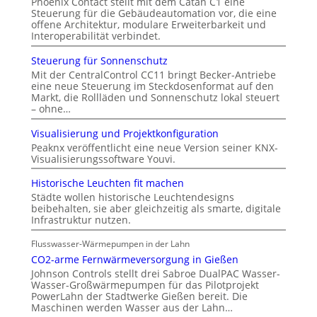
Phoenix Contact stellt mit dem Catan C1 eine
Steuerung für die Gebäudeautomation vor, die eine
offene Architektur, modulare Erweiterbarkeit und
Interoperabilität verbindet.
Steuerung für Sonnenschutz
Mit der CentralControl CC11 bringt Becker-Antriebe
eine neue Steuerung im Steckdosenformat auf den
Markt, die Rollläden und Sonnenschutz lokal steuert
– ohne…
Visualisierung und Projektkonfiguration
Peaknx veröffentlicht eine neue Version seiner KNX-
Visualisierungssoftware Youvi.
Historische Leuchten fit machen
Städte wollen historische Leuchtendesigns
beibehalten, sie aber gleichzeitig als smarte, digitale
Infrastruktur nutzen.
Flusswasser-Wärmepumpen in der Lahn
CO2-arme Fernwärmeversorgung in Gießen
Johnson Controls stellt drei Sabroe DualPAC Wasser-
Wasser-Großwärmepumpen für das Pilotprojekt
PowerLahn der Stadtwerke Gießen bereit. Die
Maschinen werden Wasser aus der Lahn…