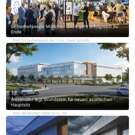
Sicherheitsexpo München 2026 geht erfolgreich zu
Ende
Bild: Sicherheitsexpo.de / Foto: Frank Schroth
Weidmüller legt Grundstein für neuen asiatischen
Hauptsitz
Bild: Weidmüller GmbH & Co. KG