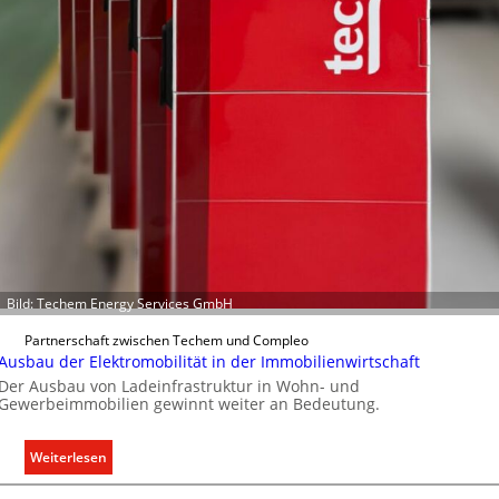
h
k
t
t
e
r
f
a
s
s
e
n
u
n
d
Bild: Techem Energy Services GmbH
r
e
Partnerschaft zwischen Techem und Compleo
g
Ausbau der Elektromobilität in der Immobilienwirtschaft
e
Der Ausbau von Ladeinfrastruktur in Wohn- und
Gewerbeimmobilien gewinnt weiter an Bedeutung.
l
n
:
Weiterlesen
A