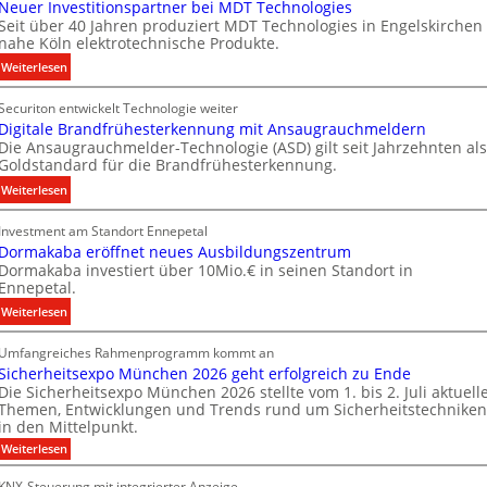
Neuer Investitionspartner bei MDT Technologies
e
Seit über 40 Jahren produziert MDT Technologies in Engelskirchen
m
nahe Köln elektrotechnische Produkte.
e
:
Weiterlesen
n
N
s
Securiton entwickelt Technologie weiter
e
E
Digitale Brandfrühesterkennung mit Ansaugrauchmeldern
u
n
Die Ansaugrauchmelder-Technologie (ASD) gilt seit Jahrzehnten als
e
e
Goldstandard für die Brandfrühesterkennung.
r
r
:
Weiterlesen
I
g
D
n
y
Investment am Standort Ennepetal
i
v
w
Dormakaba eröffnet neues Ausbildungszentrum
g
e
i
Dormakaba investiert über 10Mio.€ in seinen Standort in
i
s
r
Ennepetal.
t
t
d
:
Weiterlesen
a
i
z
D
l
t
u
Umfangreiches Rahmenprogramm kommt an
o
e
i
r
Sicherheitsexpo München 2026 geht erfolgreich zu Ende
r
B
o
e
Die Sicherheitsexpo München 2026 stellte vom 1. bis 2. Juli aktuell
m
r
n
i
Themen, Entwicklungen und Trends rund um Sicherheitstechniken
a
a
s
g
in den Mittelpunkt.
k
n
p
e
:
Weiterlesen
a
d
a
n
S
b
i
f
r
e
KNX-Steuerung mit integrierter Anzeige