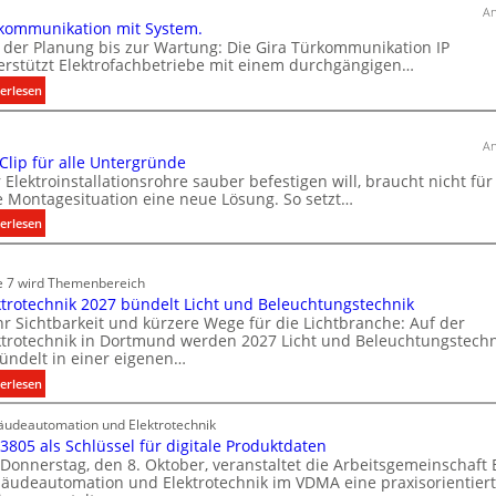
u
An
kommunikation mit System.
s
 der Planung bis zur Wartung: Die Gira Türkommunikation IP
b
erstützt Elektrofachbetriebe mit einem durchgängigen…
a
:
erlesen
u
T
d
ü
e
An
r
 Clip für alle Untergründe
r
k
 Elektroinstallationsrohre sauber befestigen will, braucht nicht für
E
o
e Montagesituation eine neue Lösung. So setzt…
l
m
:
erlesen
e
m
E
u
k
i
n
e 7 wird Themenbereich
t
n
i
ktrotechnik 2027 bündelt Licht und Beleuchtungstechnik
r
C
k
r Sichtbarkeit und kürzere Wege für die Lichtbranche: Auf der
l
o
ktrotechnik in Dortmund werden 2027 Licht und Beleuchtungstechn
a
i
m
ündelt in einer eigenen…
t
p
o
:
erlesen
i
f
b
E
o
ü
i
udeautomation und Elektrotechnik
l
n
r
 3805 als Schlüssel für digitale Produktdaten
l
e
m
a
Donnerstag, den 8. Oktober, veranstaltet die Arbeitsgemeinschaft
k
i
i
l
äudeautomation und Elektrotechnik im VDMA eine praxisorientier
t
t
t
l