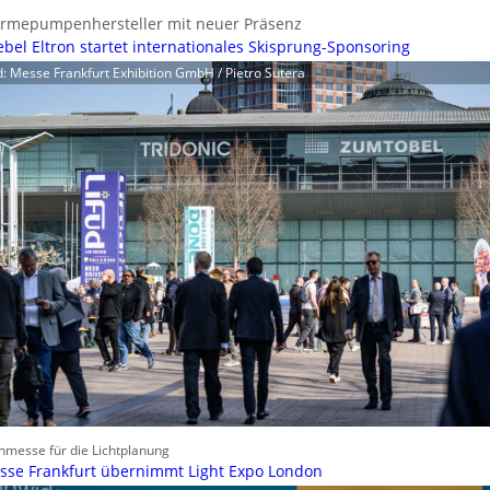
rmepumpenhersteller mit neuer Präsenz
ebel Eltron startet internationales Skisprung-Sponsoring
d: Messe Frankfurt Exhibition GmbH / Pietro Sutera
hmesse für die Lichtplanung
sse Frankfurt übernimmt Light Expo London