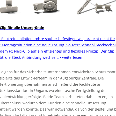
 Clip für alle Untergründe
 Elektroinstallationsrohre sauber befestigen will, braucht nicht für
e Montagesituation eine neue Lösung. So setzt Schnabl Stecktechni
dem FC Flexi-Clip auf ein effizientes und flexibles Prinzip: Der Clip
ibt, die Steck-Anbindung wechselt.
‣ weiterlesen
 eigens für das Sicherheitsunternehmen entwickelten Schutzmant
zipierte das Entwicklerteam in der Augsburger Zentrale. Die
fektionierung übernahmen anschließend die Fachleute am
duktionsstandort in Ungarn, wo eine rasche Fertigstellung der
zialentwicklung erfolgte. Beide Teams arbeiteten dabei im engen
ulterschluss, wodurch dem Kunden eine schnelle Umsetzung
antiert werden konnte. Das war notwendig, da von der Bestellung b
 fertigen Installation und Inbetriebnahme eine vergleichsweise kur