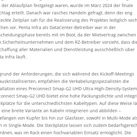
 der Ablaufplan festgelegt waren, wurde im März 2024 der finale
chlag erteilt. Danach war rasches Handeln gefragt, denn der eng
teckte Zeitplan sah für die Realisierung des Projektes lediglich sec
hen vor. Penta Infra als DataCenter-Betreiber war in der
scheidungsphase bereits mit im Boot, da der Mietvertrag zwischen
 Sicherheitsunternehmen und dem RZ-Betreiber vorsieht, dass di
chaffung aller Materialien und Dienstleistung ausschließlich über
a Infra läuft.
grund der Anforderungen, die sich während des Kickoff-Meetings
auskristallisierten, empfahlen die Verkabelungsspezialisten die
tallation eines Preconnect Smap-G2 UHD Ultra-High-Density-System
connect Smap-G2 UHD bietet eine hohe Packungsdichte und integri
ckplätze für die unterschiedlichsten Kabeltypen. Auf diese Weise lä
h eine breite Variante an Kabeln integrieren und abbilden –
efangen von Kupfer bis hin zur Glasfaser, sowohl in Multi-Mode al
h in Single-Mode. Die Steckplätze lassen sich zudem bedarfsgerec
rdnen, was im Rack einen hochvariablen Einsatz ermöglicht. Die