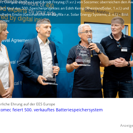
c Guirguirian (2.v.r.) und Arndt Freytag (1.v.r.) von Socomec überreichen den A
den Kauf des 500. Speicherprojektes an Edith Kemp (RheinlandSolar, 1.v.l.) und
edhelm Enslin (Geschäftsführer BayWa r.e. Solar Energy Systems, 2. v.l.) – Bild:
comec
erliche Ehrung auf der EES Europe
omec feiert 500. verkauftes Batteriespeichersystem
Anzeig