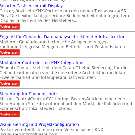
c
a
r
t
n
Smarter Tastsensor mit Display
h
e
ü
n
M
e
Gira ergänzt sein KNX-Portfolio um den neuen Tastsensor 4.55
r
r
h
Plus. Die flexibel konfigurierbare Bedieneinheit mit integriertem
e
a
h
ö
Display im System 55 des Herstellers…
e
r
r
e
f
s
:
Weiterlesen
b
i
k
S
t
f
t
e
e
m
s
Edge-AI für Gebäude: Datenanalyse direkt in der Infrastruktur
n
e
i
a
e
Moderne Gebäude und technische Anlagen erzeugen
e
r
r
M
x
kontinuierlich große Mengen an Betriebs- und Zustandsdaten.
t
p
t
k
D
e
:
o
Weiterlesen
n
e
T
r
E
M
T
e
n
d
ü
T
Modularer Controller mit KNX-Integration
a
g
n
u
n
e
Phoenix Contact stellt mit dem Catan C1 eine Steuerung für die
s
e
c
e
u
Gebäudeautomation vor, die eine offene Architektur, modulare
c
t
-
h
s
Erweiterbarkeit und Interoperabilität verbindet.
s
A
e
n
h
e
I
n
A
:
Weiterlesen
g
n
n
f
2
M
u
m
s
o
ü
0
o
Steuerung für Sonnenschutz
o
s
r
2
i
l
d
r
Mit der CentralControl CC11 bringt Becker-Antriebe eine neue
G
6
u
b
t
o
m
e
Steuerung im Steckdosenformat auf den Markt, die Rollläden und
g
l
i
A
i
g
b
e
Sonnenschutz lokal steuert – ohne…
a
t
ä
h
l
n
i
r
:
Weiterlesen
D
u
t
e
d
s
S
e
i
d
e
r
t
u
s
a
Visualisierung und Projektkonfiguration
e
s
r
C
e
p
:
f
n
Peaknx veröffentlicht eine neue Version seiner KNX-
u
o
u
l
D
o
n
Visualisierungssoftware Youvi.
g
g
e