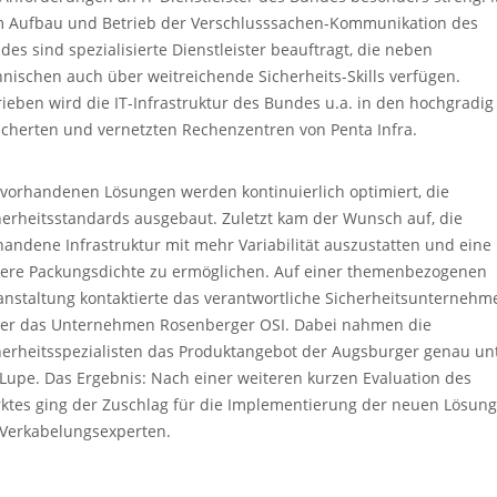
 Aufbau und Betrieb der Verschlusssachen-Kommunikation des
des sind spezialisierte Dienstleister beauftragt, die neben
hnischen auch über weitreichende Sicherheits-Skills verfügen.
rieben wird die IT-Infrastruktur des Bundes u.a. in den hochgradig
icherten und vernetzten Rechenzentren von Penta Infra.
 vorhandenen Lösungen werden kontinuierlich optimiert, die
herheitsstandards ausgebaut. Zuletzt kam der Wunsch auf, die
handene Infrastruktur mit mehr Variabilität auszustatten und eine
ere Packungsdichte zu ermöglichen. Auf einer themenbezogenen
anstaltung kontaktierte das verantwortliche Sicherheitsunternehm
er das Unternehmen Rosenberger OSI. Dabei nahmen die
herheitsspezialisten das Produktangebot der Augsburger genau un
 Lupe. Das Ergebnis: Nach einer weiteren kurzen Evaluation des
ktes ging der Zuschlag für die Implementierung der neuen Lösung
 Verkabelungsexperten.