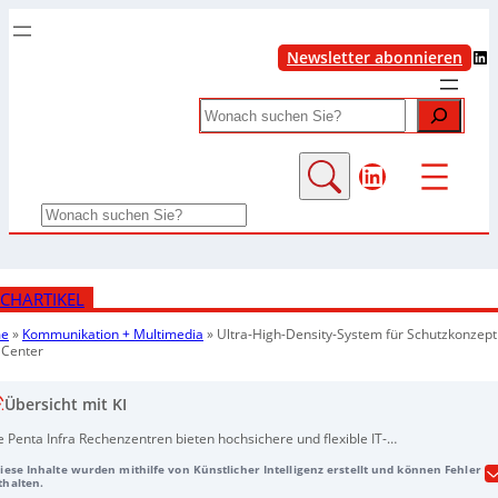
LinkedIn
Newsletter abonnieren
Search
LinkedIn
Search
CHARTIKEL
e
»
Kommunikation + Multimedia
»
Ultra-High-Density-System für Schutzkonzept
Center
Übersicht mit KI
e Penta Infra Rechenzentren bieten hochsichere und flexible IT-
frastrukturen für die öffentliche Hand und IT-Dienstleister. Durch den Einsatz
Diese Inhalte wurden mithilfe von Künstlicher Intelligenz erstellt und können Fehler
n Ultra-High-Density-Systemen und maßgeschneiderten
thalten.