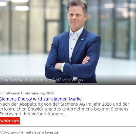
h
s
d
t
c
i
u
h
g
n
i
a
d
t
f
B
a
e
t
l
l
e
e
P
u
r
c
o
h
d
t
u
u
jörn Twiehaus wird neuer CEO von Wago
k
n
t
g
d
s
Schrittweise Umfirmierung 2026
a
t
Siemens Energy wird zur eigenen Marke
t
Nach der Abspaltung von der Siemens AG im Jahr 2020 und der
e
e
erfolgreichen Entwicklung des Unternehmens beginnt Siemens
c
Energy mit den Vorbereitungen…
n
h
:
Weiterlesen
n
S
i
KNX-Entwickler mit neuem Investor
i
k