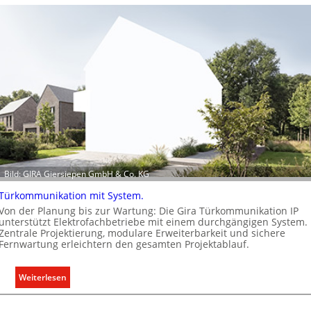
n
C
l
i
p
f
ü
r
a
l
l
e
Bild: GIRA Giersiepen GmbH & Co. KG
U
n
Türkommunikation mit System.
t
Von der Planung bis zur Wartung: Die Gira Türkommunikation IP
e
unterstützt Elektrofachbetriebe mit einem durchgängigen System.
Zentrale Projektierung, modulare Erweiterbarkeit und sichere
r
Fernwartung erleichtern den gesamten Projektablauf.
g
r
:
Weiterlesen
ü
T
n
ü
d