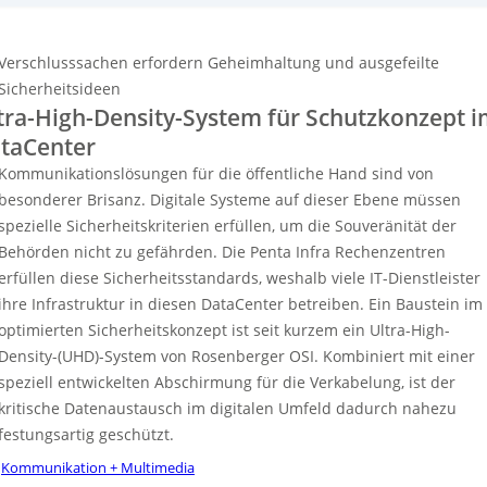
rkabelungslösungen von Rosenberger OSI wird die digitale Souveränität und
e Sicherheit bei der Kommunikation von Verschlusssachen gewährleistet. Eine
sondere Verkabelung mit spezieller Ummantelung schützt vor äußeren
Verschlusssachen erfordern Geheimhaltung und ausgefeilte
griffen. Penta Infra zeichnet sich durch nachhaltige, carrierneutrale
chenzentren an strategischen Standorten in ganz Europa aus, die
Sicherheitsideen
ntinuierlich ausgebaut werden. Das Unternehmen priorisiert Nachhaltigkeit
tra-High-Density-System für Schutzkonzept 
d die Nutzung erneuerbarer Energien in ihren Anlagen.
taCenter
Kommunikationslösungen für die öffentliche Hand sind von
besonderer Brisanz. Digitale Systeme auf dieser Ebene müssen
spezielle Sicherheitskriterien erfüllen, um die Souveränität der
Behörden nicht zu gefährden. Die Penta Infra Rechenzentren
erfüllen diese Sicherheitsstandards, weshalb viele IT-Dienstleister
ihre Infrastruktur in diesen DataCenter betreiben. Ein Baustein im
optimierten Sicherheitskonzept ist seit kurzem ein Ultra-High-
Density-(UHD)-System von Rosenberger OSI. Kombiniert mit einer
speziell entwickelten Abschirmung für die Verkabelung, ist der
kritische Datenaustausch im digitalen Umfeld dadurch nahezu
festungsartig geschützt.
Kommunikation + Multimedia