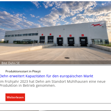
r
e
k
o
m
m
u
n
i
k
a
t
i
Bild: Dehn SE
o
n
Produktionsstart in Piteşti
Dehn erweitert Kapazitäten für den europäischen Markt
m
Im Frühjahr 2023 hat Dehn am Standort Mühlhausen eine neue
i
Produktion in Betrieb genommen.
t
S
y
:
Weiterlesen
s
D
t
e