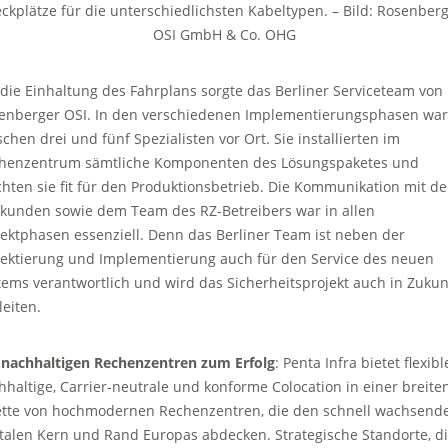
eckplätze für die unterschiedlichsten Kabeltypen.
–
Bild: Rosenberg
OSI GmbH & Co. OHG
 die Einhaltung des Fahrplans sorgte das Berliner Serviceteam von
enberger OSI. In den verschiedenen Implementierungsphasen wa
schen drei und fünf Spezialisten vor Ort. Sie installierten im
henzentrum sämtliche Komponenten des Lösungspaketes und
hten sie fit für den Produktionsbetrieb. Die Kommunikation mit d
kunden sowie dem Team des RZ-Betreibers war in allen
jektphasen essenziell. Denn das Berliner Team ist neben der
jektierung und Implementierung auch für den Service des neuen
tems verantwortlich und wird das Sicherheitsprojekt auch in Zukun
leiten.
 nachhaltigen Rechenzentren zum Erfolg
: Penta Infra bietet flexibl
hhaltige, Carrier-neutrale und konforme Colocation in einer breite
ette von hochmodernen Rechenzentren, die den schnell wachsend
italen Kern und Rand Europas abdecken. Strategische Standorte, d