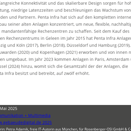
angreiche Konnektivität und das skalierbare Design sorgen für ho
stung, niedrige Latenzzeiten und beschleunigen das Wachstum von
den und Partnern. Penta Infra hat sich auf den kompletten intern
au seiner alten Anlagen konzentriert, um neue, flexible, nachhalti
 mandantenfähige Rechenzentren zu schaffen. Seit dem Kauf des
ten Rechenzentrums in Geleen im Jahr 2015 hat Penta Infra Anlage
pzig und Köln (2017), Berlin (2018), Düsseldorf und Hamburg (2019),
uwarden (2020) und Kopenhagen (2021) erworben und von innen 
en umgebaut. Im Jahr 2023 kommen Anlagen in Paris, Amsterdam
ssel (2024) hinzu, womit sich die Gesamtzahl der der Anlagen, die
ta Infra besitzt und betreibt, auf zwölf erhöht.
 Mai 2025
munikation + Multimedia
.gebaeudedigital.de 2025
rin: Petra Adamik, freie IT-Autorin aus München, für Rosenberger-OSI GmbH & C