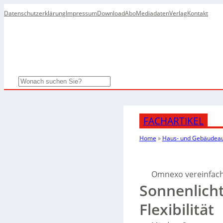
Datenschutzerklärung
Impressum
Download
Abo
Mediadaten
Verlag
Kontakt
Search
FACHARTIKEL
Home
»
Haus- und Gebäudea
Omnexo vereinfach
Sonnenlich
Flexibilität