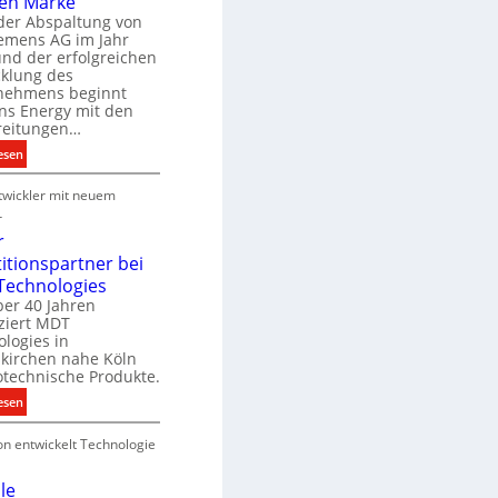
en Marke
B
der Abspaltung von
d
e
iemens AG im Jahr
nd der erfolgreichen
g
cklung des
e
nehmens beginnt
u
ns Energy mit den
c
a
reitungen…
h
:
esen
e
S
u
P
wickler mit neuem
i
n
r
e
r
g
o
m
r
s
d
e
titionspartner bei
u
n
Technologies
e
k
s
ber 40 Jahren
c
ziert MDT
E
h
d
logies in
n
n
skirchen nahe Köln
a
e
otechnische Produkte.
r
k
e
:
esen
g
n
N
y
on entwickelt Technologie
e
w
u
i
e
le
r