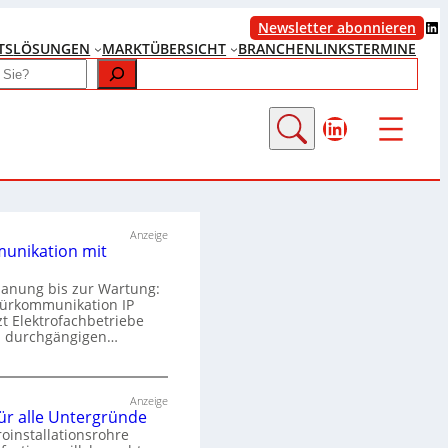
LinkedIn
Newsletter abonnieren
TS
LÖSUNGEN
MARKTÜBERSICHT
BRANCHENLINKS
TERMINE
LinkedIn
Anzeige
unikation mit
lanung bis zur Wartung:
Türkommunikation IP
zt Elektrofachbetriebe
m durchgängigen…
T
ü
Anzeige
für alle Untergründe
r
roinstallationsrohre
k