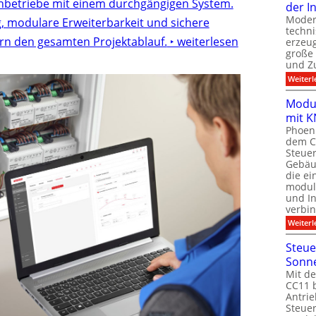
chbetriebe mit einem durchgängigen System.
der I
Moder
g, modulare Erweiterbarkeit und sichere
techn
rn den gesamten Projektablauf.
‣ weiterlesen
erzeug
große
und Z
Weiterl
Modul
mit K
Phoeni
dem C
Steuer
Gebäu
die ei
modula
und In
verbin
Weiterl
Steue
Sonn
Mit de
CC11 b
Antrie
Steue