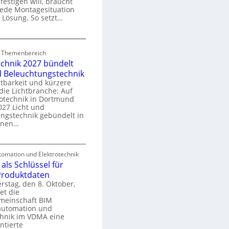
festigen will, braucht
o
 jede Montagesituation
m
 Lösung. So setzt…
m
u
E
n
d Themenbereich
n
k
echnik 2027 bündelt
C
a
d Beleuchtungstechnik
tbarkeit und kürzere
die Lichtbranche: Auf
p
rotechnik in Dortmund
o
27 Licht und
n
ngstechnik gebündelt in
ü
m
enen…
r
a
E
S
omation und Elektrotechnik
y
als Schlüssel für
e
e
s
 Produktdaten
k
U
stag, den 8. Oktober,
n
e
et die
r
m
meinschaft BIM
o
e
utomation und
r
chnik im VDMA eine
e
g
ntierte