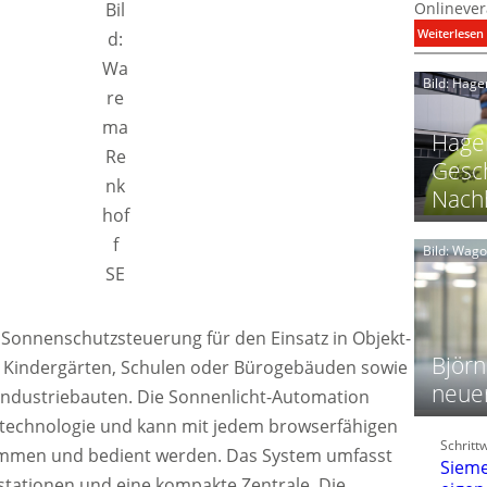
Bil
Onlinever
:
Weiterlesen
d:
Wa
i
Bild: Hage
I
re
ma
Hager
Re
Gesch
nk
Nachh
hof
l
f
Bild: Wag
SE
l
t
l
 Sonnenschutzsteuerung für den Einsatz in Objekt-
i
Björn
 Kindergärten, Schulen oder Bürogebäuden sowie
neue
ndustriebauten. Die Sonnenlicht-Automation
t
btechnologie und kann mit jedem browserfähigen
l
Schritt
f
ommen und bedient werden. Das System umfasst
Sieme
stationen und eine kompakte Zentrale. Die