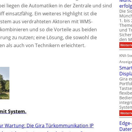
ei liegen die Automatiken in der Zentrale und sind
erfol
Die Si
 einsatzfähig. Ein weiteres Highlight ist die
Münch
1. bis 
system aus verdrahteten Aktoren mit WMS-
Theme
ombinieren und so die Vorteile aus beiden
und T
Sicher
rung zu nutzen; eine Lösung, die sowohl die
den Mi
n als auch von Technikern erleichtert.
Weiterl
KNX-Ste
Anzeig
Smart
Displ
Gira e
Portf
Tastse
flexib
Bedien
integr
System
it System.
Weiterl
Edge-
ur Wartung: Die Gira Türkommunikation IP
Daten