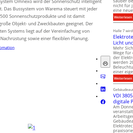
sauber be
ystem Omnexo wird der Sonnenschutz intelligent
nicht für
rt. Das Bussystem von Warema steuert mit jeder
eine neue
u 500 Sonnenschutzprodukte und ist damit
:
Weiterlesen
lgroße Objekt- und Zweckbauten geeignet. Der
i
i
en Systems liegt auf der Vereinfachung von
Halle 7 wir
Elektrot
Nachrüstung sowie einer flexiblen Planung.
Licht un
l
t
omation
Mehr Sich
i
Wege für 
i
der Elekt
werden 20
f
Beleuchtu
einer eig
i
:
Weiterlesen
t
l
Gebäudeaut
l
l
VDI 3805 
digitale
t
Am Donner
t
veranstalt
t
Arbeitsge
.
Gebäudea
t
Elektrote
praxisorie