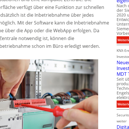
eigen
Nach 
rfläche verfügt über eine Funktion zur schnellen
der S
i
sätzlich ist die Inbetriebnahme über jedes
2020 u
l
Entwi
i
öglich. Mit der Software kann die Inbetriebnahme
Unter
t
Sieme
e über die App oder die WebApp erfolgen. Da
Vorbe
Zentrale notwendig ist, können die
l
Weiterl
t
nbetriebnahme schon im Büro erledigt werden.
KNX-Ent
Investo
Neue
Inves
t
MDT 
Seit ü
t
produ
Techno
Engel
i
elektr
t
Weiterl
Securit
weiter
Digita