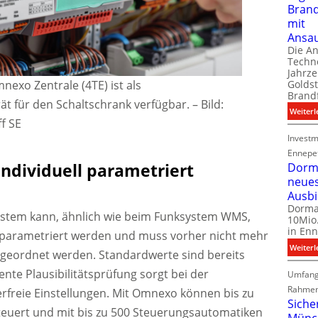
Bran
mit
Ansa
Die A
Techno
Jahrze
exo Zentrale (4TE) ist als
Goldst
Brand
t für den Schaltschrank verfügbar.
–
Bild:
Weiterl
f SE
Investm
Ennepe
individuell parametriert
Dorma
neue
Ausb
Dorma
stem kann, ähnlich wie beim Funksystem WMS,
10Mio.
in Enn
n parametriert werden und muss vorher nicht mehr
Weiterl
geordnet werden. Standardwerte sind bereits
gente Plausibilitätsprüfung sorgt bei der
Umfang
Rahmen
erfreie Einstellungen. Mit Omnexo können bis zu
Siche
teuert und mit bis zu 500 Steuerungsautomatiken
Münc