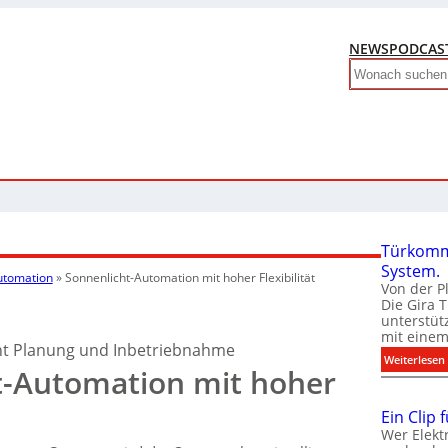
NEWS
PODCAS
Search
Türkomm
System.
utomation
»
Sonnenlicht-Automation mit hoher Flexibilität
Von der P
Die Gira 
unterstüt
mit eine
t Planung und Inbetriebnahme
:
Weiterlesen
t-Automation mit hoher
Ein Clip 
Wer Elekt