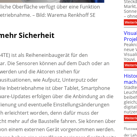
Steck
liche Oberfläche verfügt über eine Funktion
Markt,
Sonnen
betriebnahme.
–
Bild: Warema Renkhoff SE
– ohn
Weiterl
Visua
mehr Sicherheit
Proje
Peaknx
neue V
Visual
4TE) ist als Reiheneinbaugerät für den
Youvi.
bar. Die Sensoren können auf dem Dach oder an
Weiterl
werden und die Aktoren stehen für
Histo
ausituationen, wie Aufputz, Unterputz oder
mach
Städte
Die Inbetriebnahme ist über Tablet, Smartphone
Leuch
ware-Updates erfolgen über die Anbindung an die
beibeh
gleich
dienung und eventuelle Einstellungsänderungen
digita
nutze
ich erleichtert worden, denn dafür muss der
Weiterl
cht mehr auf die Baustelle fahren. Sie können über
 von einem externen Gerät vorgenommen werden.
Flussw
der Lah