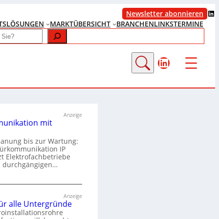
LinkedIn
Newsletter abonnieren
TS
LÖSUNGEN
MARKTÜBERSICHT
BRANCHENLINKS
TERMINE
LinkedIn
Anzeige
unikation mit
lanung bis zur Wartung:
Türkommunikation IP
zt Elektrofachbetriebe
m durchgängigen…
T
ü
Anzeige
für alle Untergründe
r
roinstallationsrohre
k