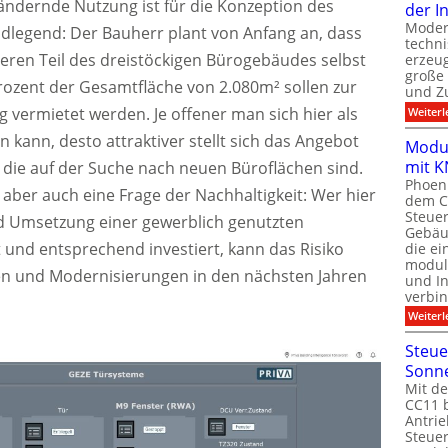
 ändernde Nutzung ist für die Konzeption des
der I
Moder
legend: Der Bauherr plant von Anfang an, dass
techn
neren Teil des dreistöckigen Bürogebäudes selbst
erzeug
große
Prozent der Gesamtfläche von 2.080m² sollen zur
und Z
 vermietet werden. Je offener man sich hier als
Weiterl
 kann, desto attraktiver stellt sich das Angebot
Modul
mit K
die auf der Suche nach neuen Büroflächen sind.
Phoeni
st aber auch eine Frage der Nachhaltigkeit: Wer hier
dem C
Steuer
d Umsetzung einer gewerblich genutzten
Gebäu
 und entsprechend investiert, kann das Risiko
die ei
modula
 und Modernisierungen in den nächsten Jahren
und In
verbin
Weiterl
Steue
Sonn
Mit de
CC11 b
Antrie
Steue