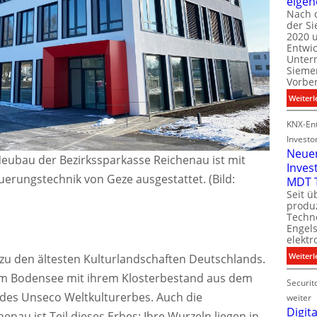
eigen
Nach 
der S
i
2020 u
l
Entwi
i
Unter
t
Sieme
Vorbe
l
Weiterl
t
KNX-Ent
Investo
Neue
eubau der Bezirkssparkasse Reichenau ist mit
Inves
t
uerungstechnik von Geze ausgestattet. (Bild:
MDT 
Seit ü
t
produ
Techno
Engel
i
elektr
t
Weiterl
zu den ältesten Kulturlandschaften Deutschlands.
el im Bodensee mit ihrem Klosterbestand aus dem
Securit
l des Unseco Weltkulturerbes. Auch die
weiter
Digita
enau ist Teil dieses Erbes: Ihre Wurzeln liegen in