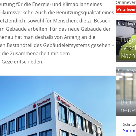
Onlinever
eutung für die Energie- und Klimabilanz eines
:
Weiterlesen
likumsverkehr. Auch die Benutzungsqualität eines
i
etztendlich: sowohl für Menschen, die zu Besuch
Bild: Hage
I
ie im Gebäude arbeiten. Für das neue Gebäude der
chenau hat man deshalb von Anfang an die
Hager
len Bestandteil des Gebäudeleitsystems gesehen –
Gesch
r die Zusammenarbeit mit dem
Nachh
n Geze entschieden.
l
Bild: Wag
l
t
l
i
Björn
neue
t
l
Schritt
f
Sieme