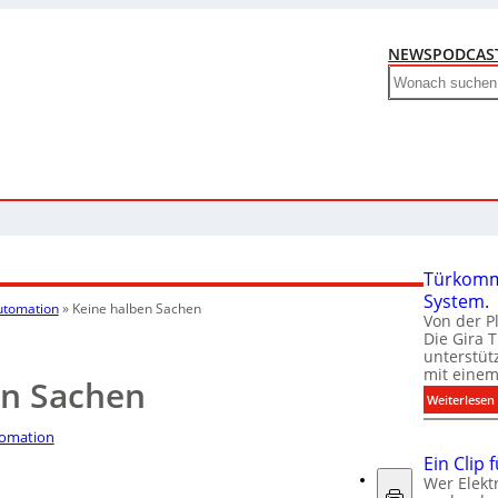
NEWS
PODCAS
Search
Türkomm
System.
utomation
»
Keine halben Sachen
Von der P
Die Gira 
unterstüt
mit eine
en Sachen
:
Weiterlesen
omation
Ein Clip 
Wer Elekt