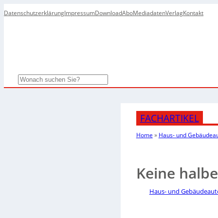
Datenschutzerklärung
Impressum
Download
Abo
Mediadaten
Verlag
Kontakt
Search
FACHARTIKEL
Home
»
Haus- und Gebäudea
Keine halb
Haus- und Gebäudeaut