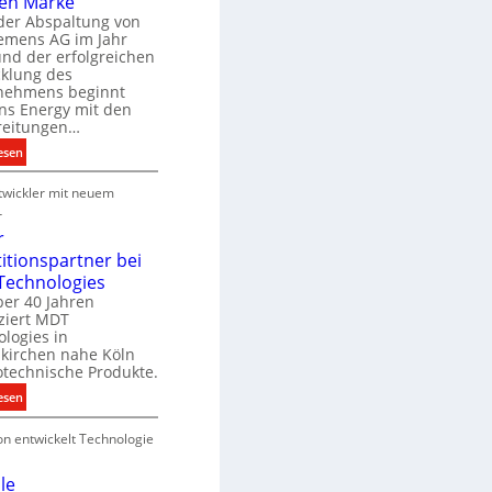
en Marke
B
der Abspaltung von
d
e
iemens AG im Jahr
nd der erfolgreichen
g
cklung des
e
nehmens beginnt
u
ns Energy mit den
c
a
reitungen…
h
:
esen
e
S
u
P
wickler mit neuem
i
n
r
e
r
g
o
m
r
s
d
e
titionspartner bei
u
n
Technologies
e
k
s
ber 40 Jahren
c
ziert MDT
E
h
d
logies in
n
n
skirchen nahe Köln
a
e
otechnische Produkte.
r
k
e
:
esen
g
n
N
y
on entwickelt Technologie
e
w
u
i
e
le
r