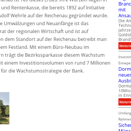
Bran
 und Rentenkasse, die bereits 1892 auf Initiative
mit
Ansa
Adolf Wehrle auf der Reichenau gegründet wurde.
Die A
ele Umwälzungen und Neuanfänge ist das
Techno
Jahrze
rat der regionalen Wirtschaft und ist auf
Goldst
 dem Standort auf der Reichenau betreibt man
Brand
Weiterl
 dem Festland. Mit einem Büro-Neubau im
n trägt die Bezirkssparkasse diesem Wachstum
Investm
t einem Investitionsvolumen von rund 7 Millionen
Ennepe
Dorma
 für die Wachstumsstrategie der Bank.
neue
Ausb
Dorma
10Mio.
in Enn
Weiterl
Umfang
Rahmen
Siche
Münc