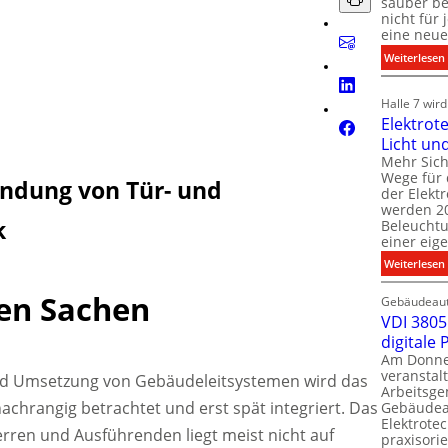
sauber be
nicht für
eine neue
:
Weiterlesen
i
i
Halle 7 wir
Elektrot
Licht un
l
t
Mehr Sich
i
Wege für 
i
indung von Tür- und
der Elekt
werden 20
f
k
Beleuchtu
einer eig
i
:
Weiterlesen
t
l
en Sachen
Gebäudeaut
l
l
VDI 3805 
digitale
t
Am Donner
t
veranstalt
nd Umsetzung von Gebäudeleitsystemen wird das
t
Arbeitsge
.
achrangig betrachtet und erst spät integriert. Das
Gebäudea
t
Elektrote
ren und Ausführenden liegt meist nicht auf
praxisorie