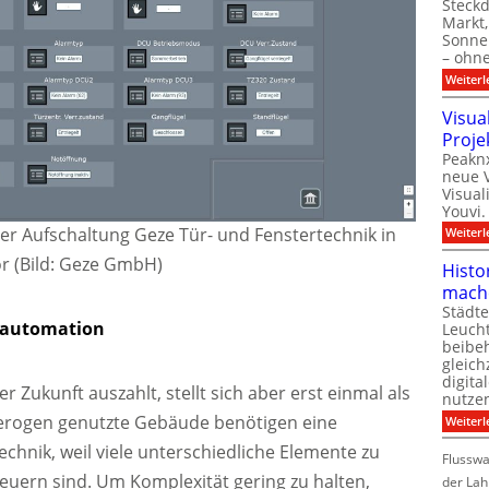
Steck
Markt,
Sonnen
– ohn
Weiterl
Visua
Proje
Peaknx
neue V
Visual
Youvi.
der Aufschaltung Geze Tür- und Fenstertechnik in
Weiterl
or (Bild: Geze GmbH)
Histo
mach
Städte
eautomation
Leuch
beibeh
gleich
digita
r Zukunft auszahlt, stellt sich aber erst einmal als
nutze
terogen genutzte Gebäude benötigen eine
Weiterl
hnik, weil viele unterschiedliche Elemente zu
Flussw
uern sind. Um Komplexität gering zu halten,
der Lah