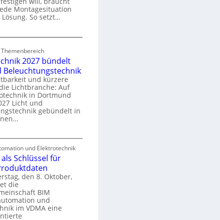
festigen will, braucht
o
 jede Montagesituation
m
 Lösung. So setzt…
m
u
E
n
d Themenbereich
n
k
echnik 2027 bündelt
C
a
d Beleuchtungstechnik
tbarkeit und kürzere
die Lichtbranche: Auf
p
rotechnik in Dortmund
o
27 Licht und
n
ngstechnik gebündelt in
ü
m
enen…
r
a
E
S
omation und Elektrotechnik
y
als Schlüssel für
e
e
s
 Produktdaten
k
U
stag, den 8. Oktober,
n
e
et die
r
m
meinschaft BIM
o
e
utomation und
r
chnik im VDMA eine
e
g
ntierte