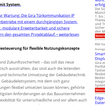
it System.
erfol
Die Si
Münch
ur Wartung: Die Gira Türkommunikation IP
1. bis 
Theme
chbetriebe mit einem durchgängigen System.
und T
Sicher
g, modulare Erweiterbarkeit und sichere
den Mi
rn den gesamten Projektablauf.
‣ weiterlesen
Weiterl
KNX-Ste
steuerung für flexible Nutzungskonzepte
Anzeig
Smart
Displ
nd Zukunftssicherheit – das soll das neue
Gira e
Portf
isch ausstrahlen, das sind auch die leitenden
Tastse
flexib
e und technische Umsetzung der Gebäudetechnik.
Bedien
 Gebäudeleitsystem, mit dem sich ganz
integr
System
ungen flexibel umsetzen lassen können, gehörte
Weiterl
htigsten Anforderungen an das Bauunternehmen
Edge-
exibilität für unterschiedliche und vor allem auch
Daten