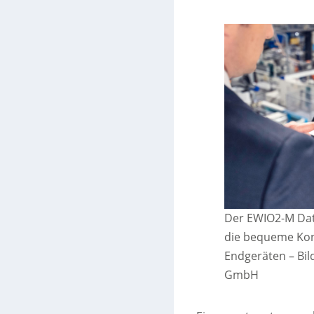
Der EWIO2-M Date
die bequeme Kon
Endgeräten
–
Bil
GmbH