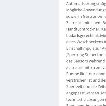
Automatisierungsmögli
Mögliche Anwendungen
sowie im Gastronomie
Zeitrelais mit einem 
Handtuchtrockner, Ka
bedarfsgerecht aktivie
eines Waschbeckens ins
Einschaltimpuls zur Ak
‚Sperrung Steuerkonta
des Sensors während d
Zeitrelais mit Strom v
Pumpe läuft nur dann 
verstrichen ist und d
Sperrzeit und die Zeit
angepasst werden. Mit
technische Lösungen re
Energieoptimierung le