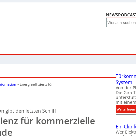
NEWS
PODCAS
Search
Türkomm
System.
utomation
»
Energieeffizienz für
Von der P
Die Gira 
unterstüt
mit eine
:
Weiterlesen
gibt den letzten Schliff
zienz für kommerzielle
Ein Clip 
ude
Wer Elekt