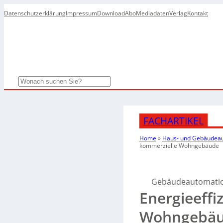
Datenschutzerklärung
Impressum
Download
Abo
Mediadaten
Verlag
Kontakt
Search
FACHARTIKEL
Home
»
Haus- und Gebäudea
kommerzielle Wohngebäude
Gebäudeautomation 
Energieeffi
Wohngebä