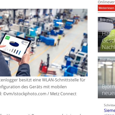
Onlinever
:
Weiterlesen
i
Bild: Hage
I
Hager
Gesch
Nachh
l
Bild: Wag
l
t
l
nlogger besitzt eine WLAN-Schnittstelle für
i
Björn
figuration des Geräts mit mobilen
neue
d: ©vm/istockphoto.com / Metz Connect
t
l
Schritt
f
Sieme