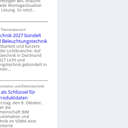
festigen will, braucht
o
 jede Montagesituation
m
 Lösung. So setzt…
m
u
E
n
d Themenbereich
n
k
echnik 2027 bündelt
C
a
d Beleuchtungstechnik
tbarkeit und kürzere
die Lichtbranche: Auf
p
rotechnik in Dortmund
o
27 Licht und
n
ngstechnik gebündelt in
ü
m
enen…
r
a
E
S
omation und Elektrotechnik
y
als Schlüssel für
e
e
s
 Produktdaten
k
U
stag, den 8. Oktober,
n
e
et die
r
m
meinschaft BIM
o
e
utomation und
r
chnik im VDMA eine
e
g
ntierte