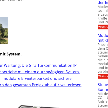
der I
Moder
techn
erzeug
große
und Z
Weiterl
Modul
mit K
Phoeni
dem C
Steuer
it System.
Gebäu
die ei
modula
ur Wartung: Die Gira Türkommunikation IP
und In
verbin
chbetriebe mit einem durchgängigen System.
Weiterl
g, modulare Erweiterbarkeit und sichere
Steue
rn den gesamten Projektablauf.
‣ weiterlesen
Sonn
Mit de
CC11 b
Antrie
Steue