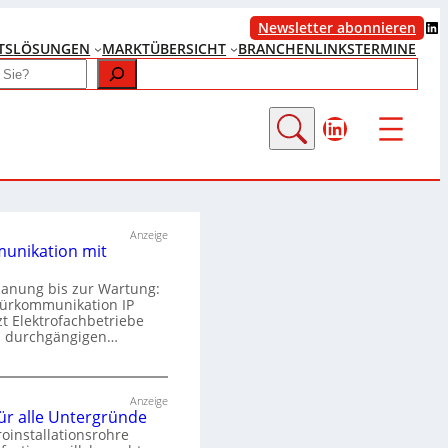
LinkedIn
Newsletter abonnieren
TS
LÖSUNGEN
MARKTÜBERSICHT
BRANCHENLINKS
TERMINE
LinkedIn
Anzeige
unikation mit
lanung bis zur Wartung:
Türkommunikation IP
zt Elektrofachbetriebe
m durchgängigen…
T
ü
Anzeige
für alle Untergründe
r
roinstallationsrohre
k