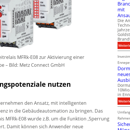
Bran
mit
Ansa
Die A
Techno
Jahrze
Goldst
Brand
Weiterl
itrelais MFRk-E08 zur Aktivierung einer
Investm
Ennepe
pe
–
Bild: Metz Connect GmbH
Dorma
neue
Ausb
ngspotenziale nutzen
Dorma
10Mio.
in Enn
Weiterl
ternehmen den Ansatz, mit intelligenten
ienz in die Gebäudeautomation zu bringen. Das
Umfang
lais MFRk-E08 wurde z.B. um die Funktion ‚Sperrung
Rahmen
Siche
ert. Damit können sich Anwender neue
Münc