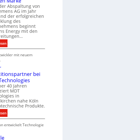
en Marke
B
der Abspaltung von
d
e
iemens AG im Jahr
nd der erfolgreichen
g
cklung des
e
nehmens beginnt
u
ns Energy mit den
c
a
reitungen…
h
:
esen
e
S
u
P
wickler mit neuem
i
n
r
e
r
g
o
m
r
s
d
e
titionspartner bei
u
n
Technologies
e
k
s
ber 40 Jahren
c
ziert MDT
E
h
d
logies in
n
n
skirchen nahe Köln
a
e
otechnische Produkte.
r
k
e
:
esen
g
n
N
y
on entwickelt Technologie
e
w
u
i
e
le
r