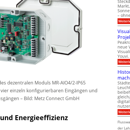
Steck
Markt,
Sonnen
– ohn
Weiterl
Visua
Proje
Peaknx
neue V
Visual
Youvi.
Weiterl
Histo
mach
des dezentralen Moduls MR-AIO4/2-IP65
Städte
Leuch
ier einzeln konfigurierbaren Eingängen und
beibeh
gleich
usgängen
–
Bild: Metz Connect GmbH
digita
nutze
Weiterl
und Energieeffizienz
Flussw
der Lah