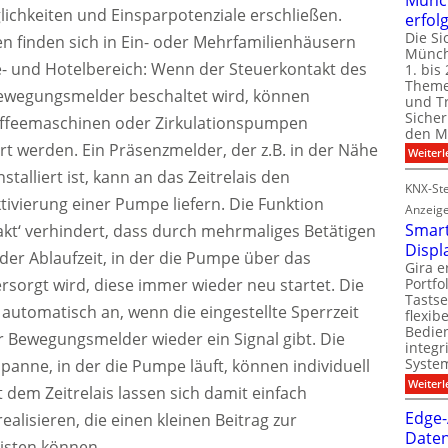
chkeiten und Einsparpotenziale erschließen.
erfol
Die Si
 finden sich in Ein- oder Mehrfamilienhäusern
Münch
- und Hotelbereich: Wenn der Steuerkontakt des
1. bis 
Theme
Bewegungsmelder beschaltet wird, können
und T
Sicher
ffeemaschinen oder Zirkulationspumpen
den Mi
rt werden. Ein Präsenzmelder, der z.B. in der Nähe
Weiterl
talliert ist, kann an das Zeitrelais den
KNX-Ste
tivierung einer Pumpe liefern. Die Funktion
Anzeig
Smart
kt‘ verhindert, dass durch mehrmaliges Betätigen
Displ
er Ablaufzeit, in der die Pumpe über das
Gira e
ersorgt wird, diese immer wieder neu startet. Die
Portf
Tastse
automatisch an, wenn die eingestellte Sperrzeit
flexib
Bedien
er Bewegungsmelder wieder ein Signal gibt. Die
integr
System
spanne, in der die Pumpe läuft, können individuell
Weiterl
 dem Zeitrelais lassen sich damit einfach
Edge-
alisieren, die einen kleinen Beitrag zur
Daten
isten können.