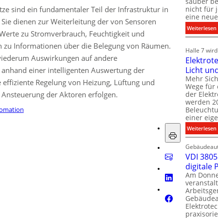
sauber be
ze sind ein fundamentaler Teil der Infrastruktur in
nicht für
eine neue
Sie dienen zur Weiterleitung der von Sensoren
:
Weiterlesen
erte zu Stromverbrauch, Feuchtigkeit und
n zu Informationen über die Belegung von Räumen.
i
i
Halle 7 wir
wiederum Auswirkungen auf andere
Elektrot
Licht un
 anhand einer intelligenten Auswertung der
l
t
Mehr Sich
 effiziente Regelung von Heizung, Lüftung und
i
Wege für 
i
der Elekt
 Ansteuerung der Aktoren erfolgen.
werden 20
f
Beleuchtu
omation
einer eig
i
:
Weiterlesen
t
l
Gebäudeaut
l
l
VDI 3805 
digitale
t
Am Donner
t
veranstalt
t
Arbeitsge
.
Gebäudea
t
Elektrote
praxisorie