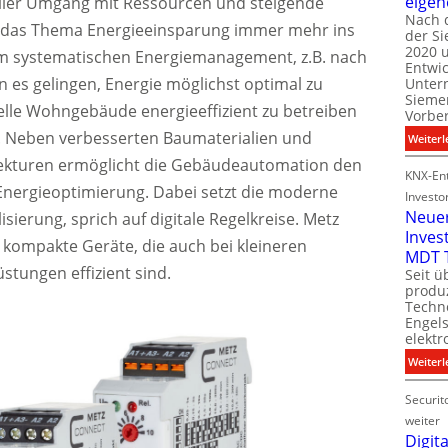
eigen
ller Umgang mit Ressourcen und steigende
Nach 
 das Thema Energieeinsparung immer mehr ins
der S
i
2020 u
l
em systematischen Energiemanagement, z.B. nach
Entwi
i
n es gelingen, Energie möglichst optimal zu
Unter
t
Sieme
lle Wohngebäude energieeffizient zu betreiben
Vorbe
l
. Neben verbesserten Baumaterialien und
Weiterl
t
tekturen ermöglicht die Gebäudeautomation den
KNX-Ent
r Energieoptimierung. Dabei setzt die moderne
Investo
Neue
isierung, sprich auf digitale Regelkreise. Metz
Inves
t
r kompakte Geräte, die auch bei kleineren
MDT 
stungen effizient sind.
Seit ü
t
produ
Techno
Engel
i
elektr
t
Weiterl
Securit
weiter
Digita