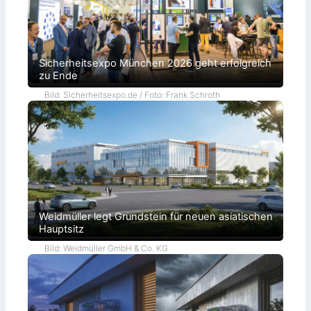
Sicherheitsexpo München 2026 geht erfolgreich
zu Ende
Bild: Sicherheitsexpo.de / Foto: Frank Schroth
Weidmüller legt Grundstein für neuen asiatischen
Hauptsitz
Bild: Weidmüller GmbH & Co. KG