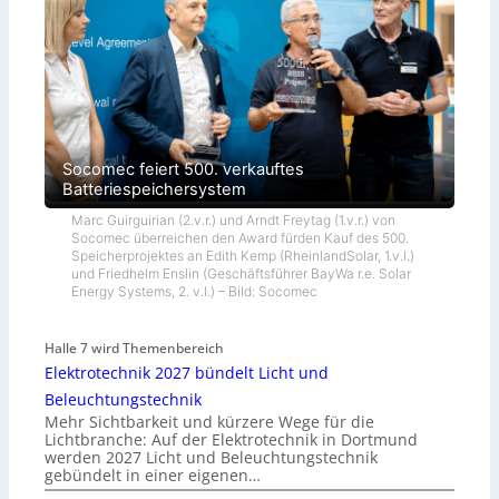
Socomec feiert 500. verkauftes
Batteriespeichersystem
Marc Guirguirian (2.v.r.) und Arndt Freytag (1.v.r.) von
Socomec überreichen den Award fürden Kauf des 500.
Speicherprojektes an Edith Kemp (RheinlandSolar, 1.v.l.)
und Friedhelm Enslin (Geschäftsführer BayWa r.e. Solar
Energy Systems, 2. v.l.) – Bild: Socomec
Halle 7 wird Themenbereich
Elektrotechnik 2027 bündelt Licht und
Beleuchtungstechnik
Mehr Sichtbarkeit und kürzere Wege für die
Lichtbranche: Auf der Elektrotechnik in Dortmund
werden 2027 Licht und Beleuchtungstechnik
gebündelt in einer eigenen…