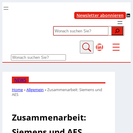
LinkedIn
Newsletter abonnieren
Search
LinkedIn
Search
NEWS
Home
»
Allgemein
»
Zusammenarbeit: Siemens und
AES
Zusammenarbeit:
Siemens und AES