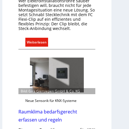
Wer Elektroinstallationsrohre sauber
befestigen will, braucht nicht für jede
Montagesituation eine neue Lösung. So
setzt Schnabl Stecktechnik mit dem FC
Flexi-Clip auf ein effizientes und
flexibles Prinzip: Der Clip bleibt, die
Steck-Anbindung wechselt.
:
Weiterlesen
E
i
n
C
l
i
p
f
Bild: Gira Giersiepen GmbH & Co. KG
ü
Neue Sensorik für KNX-Systeme
r
a
Raumklima bedarfsgerecht
l
erfassen und regeln
l
e