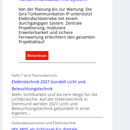
l
e
Von der Planung bis zur Wartung: Die
e
l
Gira Türkommunikation IP unterstützt
k
n
Elektrofachbetriebe mit einem
t
durchgängigen System. Zentrale
Projektierung, modulare
r
Erweiterbarkeit und sichere
o
Fernwartung erleichtern den gesamten
m
Projektablauf.
o
b
:
Weiterlesen
i
T
l
ü
i
r
Halle 7 wird Themenbereich
t
k
Elektrotechnik 2027 bündelt Licht und
ä
o
Beleuchtungstechnik
t
m
Mehr Sichtbarkeit und kürzere Wege für die
i
m
Lichtbranche: Auf der Elektrotechnik in
n
Dortmund werden 2027 Licht und
u
d
Beleuchtungstechnik gebündelt in einer
n
eigenen…
e
i
r
k
Gebäudeautomation und Elektrotechnik
I
a
VDI 3805 als Schlüssel für digitale