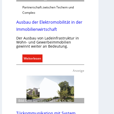
s
g
Partnerschaft zwischen Techem und
e
Compleo
r
Ausbau der Elektromobilität in der
e
c
Immobilienwirtschaft
h
t
Der Ausbau von Ladeinfrastruktur in
Wohn- und Gewerbeimmobilien
e
gewinnt weiter an Bedeutung.
r
f
:
Weiterlesen
a
A
s
u
s
Anzeige
s
e
b
n
a
u
u
n
d
d
Bild: GIRA Giersiepen GmbH & Co. KG
e
r
r
e
E
g
Türkommunikation mit System.