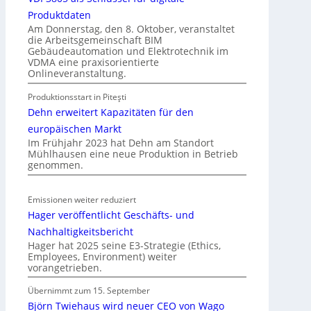
m
t
Produktdaten
m
i
Am Donnerstag, den 8. Oktober, veranstaltet
o
die Arbeitsgemeinschaft BIM
o
b
Gebäudeautomation und Elektrotechnik im
n
VDMA eine praxisorientierte
i
m
Onlineveranstaltung.
l
i
i
Produktionsstart in Piteşti
t
e
Dehn erweitert Kapazitäten für den
S
n
y
europäischen Markt
w
Im Frühjahr 2023 hat Dehn am Standort
s
i
Mühlhausen eine neue Produktion in Betrieb
t
r
genommen.
e
t
m
s
Emissionen weiter reduziert
.
c
Hager veröffentlicht Geschäfts- und
h
Nachhaltigkeitsbericht
a
Hager hat 2025 seine E3-Strategie (Ethics,
f
Employees, Environment) weiter
t
vorangetrieben.
Übernimmt zum 15. September
Björn Twiehaus wird neuer CEO von Wago