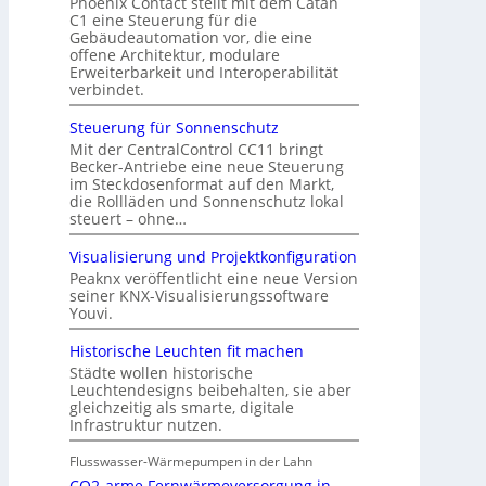
Phoenix Contact stellt mit dem Catan
C1 eine Steuerung für die
Gebäudeautomation vor, die eine
offene Architektur, modulare
Erweiterbarkeit und Interoperabilität
verbindet.
Steuerung für Sonnenschutz
Mit der CentralControl CC11 bringt
Becker-Antriebe eine neue Steuerung
im Steckdosenformat auf den Markt,
die Rollläden und Sonnenschutz lokal
steuert – ohne…
Visualisierung und Projektkonfiguration
Peaknx veröffentlicht eine neue Version
seiner KNX-Visualisierungssoftware
Youvi.
Historische Leuchten fit machen
Städte wollen historische
Leuchtendesigns beibehalten, sie aber
gleichzeitig als smarte, digitale
Infrastruktur nutzen.
Flusswasser-Wärmepumpen in der Lahn
CO2-arme Fernwärmeversorgung in