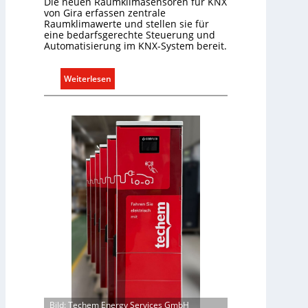
Die neuen Raumklimasensoren für KNX
U
von Gira erfassen zentrale
Raumklimawerte und stellen sie für
n
eine bedarfsgerechte Steuerung und
t
Automatisierung im KNX-System bereit.
e
r
:
Weiterlesen
g
R
r
a
ü
u
n
m
d
k
e
l
i
m
a
b
e
d
a
r
f
Bild: Techem Energy Services GmbH