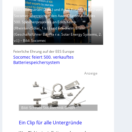
Marc Guirguirian (2.v.r.) und Arndt Freytag (1.v.r.) von
Socomec überreichen den Award fürden Kauf des
500. Speicherprojektes an Edith Kemp
(RheinlandSolar, 1.v.l.) und Friedhelm Enslin
(Geschäftsführer BayWa r.e. Solar Energy Systems, 2.
v.l.) – Bild: Socomec
Feierliche Ehrung auf der EES Europe
Socomec feiert 500. verkauftes
Batteriespeichersystem
Anzeige
Bild: Schnabl Stecktechnik GmbH
Ein Clip für alle Untergründe