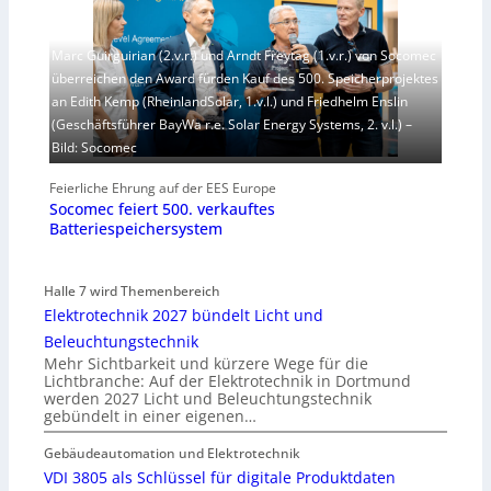
Marc Guirguirian (2.v.r.) und Arndt Freytag (1.v.r.) von Socomec
überreichen den Award fürden Kauf des 500. Speicherprojektes
an Edith Kemp (RheinlandSolar, 1.v.l.) und Friedhelm Enslin
(Geschäftsführer BayWa r.e. Solar Energy Systems, 2. v.l.) –
Bild: Socomec
Feierliche Ehrung auf der EES Europe
Socomec feiert 500. verkauftes
Batteriespeichersystem
Halle 7 wird Themenbereich
Elektrotechnik 2027 bündelt Licht und
Beleuchtungstechnik
Mehr Sichtbarkeit und kürzere Wege für die
Lichtbranche: Auf der Elektrotechnik in Dortmund
werden 2027 Licht und Beleuchtungstechnik
gebündelt in einer eigenen…
Gebäudeautomation und Elektrotechnik
VDI 3805 als Schlüssel für digitale Produktdaten