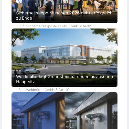
Sicherheitsexpo München 2026 geht erfolgreich
zu Ende
Bild: Sicherheitsexpo.de / Foto: Frank Schroth
Weidmüller legt Grundstein für neuen asiatischen
Hauptsitz
Bild: Weidmüller GmbH & Co. KG