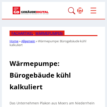
LinkedIn
FACHARTIKEL
, 
WÄRMEPUMPEN
Home
»
Allgemein
»
Wärmepumpe: Bürogebäude kühl
kalkuliert
Wärmepumpe:
Bürogebäude kühl
kalkuliert
Das Unternehmen Plakon aus Moers am Niederrhein