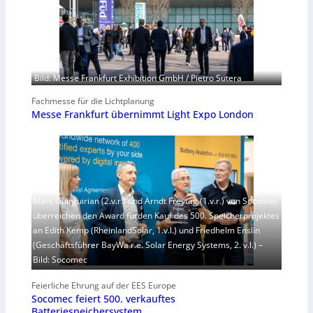
Bild: Messe Frankfurt Exhibition GmbH / Pietro Sutera
Fachmesse für die Lichtplanung
Messe Frankfurt übernimmt Light Expo London
Marc Guirguirian (2.v.r.) und Arndt Freytag (1.v.r.) von Socomec
überreichen den Award fürden Kauf des 500. Speicherprojektes
an Edith Kemp (RheinlandSolar, 1.v.l.) und Friedhelm Enslin
(Geschäftsführer BayWa r.e. Solar Energy Systems, 2. v.l.) –
Bild: Socomec
Feierliche Ehrung auf der EES Europe
Socomec feiert 500. verkauftes
Batteriespeichersystem