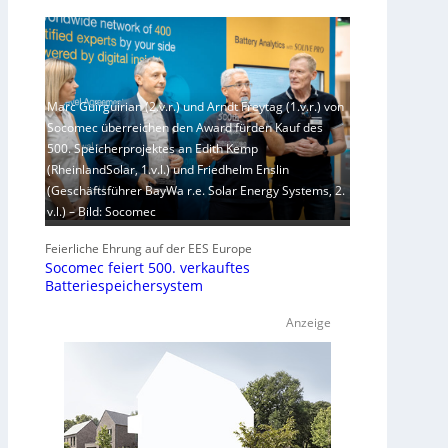
Marc Guirguirian (2.v.r.) und Arndt Freytag (1.v.r.) von
Socomec überreichen den Award fürden Kauf des
500. Speicherprojektes an Edith Kemp
(RheinlandSolar, 1.v.l.) und Friedhelm Enslin
(Geschäftsführer BayWa r.e. Solar Energy Systems, 2.
v.l.) – Bild: Socomec
Feierliche Ehrung auf der EES Europe
Socomec feiert 500. verkauftes
Batteriespeichersystem
Anzeige