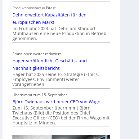
o
Produktionsstart in Piteşti
b
Dehn erweitert Kapazitäten für den
i
l
europäischen Markt
Im Frühjahr 2023 hat Dehn am Standort
i
Mühlhausen eine neue Produktion in Betrieb
t
genommen.
ä
t
Emissionen weiter reduziert
i
Hager veröffentlicht Geschäfts- und
n
d
Nachhaltigkeitsbericht
e
Hager hat 2025 seine E3-Strategie (Ethics,
Employees, Environment) weiter
r
vorangetrieben.
I
m
Übernimmt zum 15. September
m
Björn Twiehaus wird neuer CEO von Wago
o
Zum 15. September übernimmt Björn
Twiehaus (Bild) die Position des Chief
b
Executive Officer (CEO) bei der Firma Wago mit
i
Hauptsitz in Minden.
l
i
e