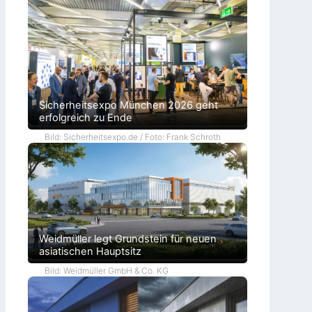
Sicherheitsexpo München 2026 geht
erfolgreich zu Ende
Bild: Sicherheitsexpo.de / Foto: Frank Schroth
Weidmüller legt Grundstein für neuen
asiatischen Hauptsitz
Bild: Weidmüller GmbH & Co. KG