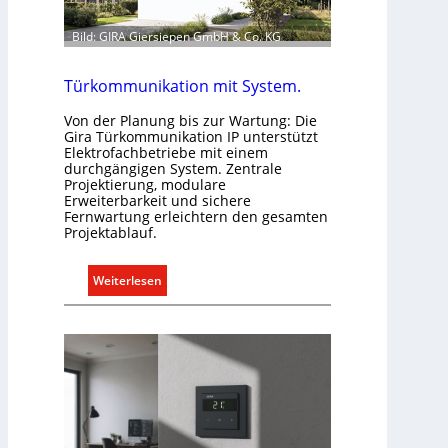
Bild: GIRA Giersiepen GmbH & Co. KG
Türkommunikation mit System.
Von der Planung bis zur Wartung: Die
Gira Türkommunikation IP unterstützt
Elektrofachbetriebe mit einem
durchgängigen System. Zentrale
Projektierung, modulare
Erweiterbarkeit und sichere
Fernwartung erleichtern den gesamten
Projektablauf.
:
Weiterlesen
T
ü
r
k
o
m
m
u