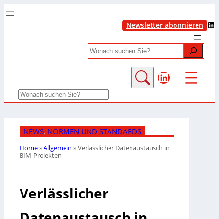
LinkedIn
Newsletter abonnieren
Search
LinkedIn
Search
NEWS
, 
NORMEN UND STANDARDS
Home
»
Allgemein
»
Verlässlicher Datenaustausch in
BIM-Projekten
Verlässlicher
Datenaustausch in