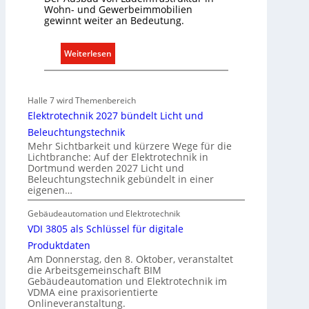
Wohn- und Gewerbeimmobilien
gewinnt weiter an Bedeutung.
:
Weiterlesen
A
u
s
Halle 7 wird Themenbereich
b
Elektrotechnik 2027 bündelt Licht und
a
Beleuchtungstechnik
u
Mehr Sichtbarkeit und kürzere Wege für die
d
Lichtbranche: Auf der Elektrotechnik in
Dortmund werden 2027 Licht und
e
Beleuchtungstechnik gebündelt in einer
r
eigenen…
E
l
Gebäudeautomation und Elektrotechnik
e
VDI 3805 als Schlüssel für digitale
k
Produktdaten
t
Am Donnerstag, den 8. Oktober, veranstaltet
die Arbeitsgemeinschaft BIM
r
Gebäudeautomation und Elektrotechnik im
o
VDMA eine praxisorientierte
m
Onlineveranstaltung.