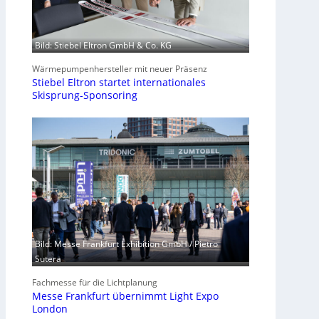
Bild: Stiebel Eltron GmbH & Co. KG
Wärmepumpenhersteller mit neuer Präsenz
Stiebel Eltron startet internationales
Skisprung-Sponsoring
Bild: Messe Frankfurt Exhibition GmbH / Pietro
Sutera
Fachmesse für die Lichtplanung
Messe Frankfurt übernimmt Light Expo
London