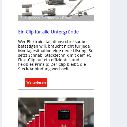
m
a
b
Bild: Schnabl Stecktechnik GmbH
e
d
Ein Clip für alle Untergründe
a
Wer Elektroinstallationsrohre sauber
r
befestigen will, braucht nicht für jede
f
Montagesituation eine neue Lösung. So
s
setzt Schnabl Stecktechnik mit dem FC
g
Flexi-Clip auf ein effizientes und
flexibles Prinzip: Der Clip bleibt, die
e
Steck-Anbindung wechselt.
r
e
:
Weiterlesen
c
E
h
i
t
n
e
C
r
l
f
i
a
p
s