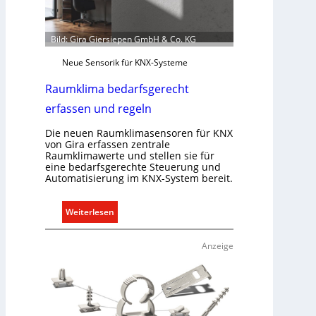
n
i
Bild: Gira Giersiepen GmbH & Co. KG
k
a
Neue Sensorik für KNX-Systeme
t
Raumklima bedarfsgerecht
i
o
erfassen und regeln
n
Die neuen Raumklimasensoren für KNX
m
von Gira erfassen zentrale
i
Raumklimawerte und stellen sie für
t
eine bedarfsgerechte Steuerung und
S
Automatisierung im KNX-System bereit.
y
s
:
Weiterlesen
t
R
e
a
Anzeige
m
u
.
m
k
l
i