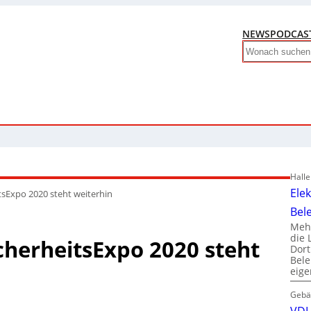
NEWS
PODCAS
Search
Hall
Ele
itsExpo 2020 steht weiterhin
Bel
Mehr
die 
icherheitsExpo 2020 steht
Dor
Bele
eig
Gebä
VDI 