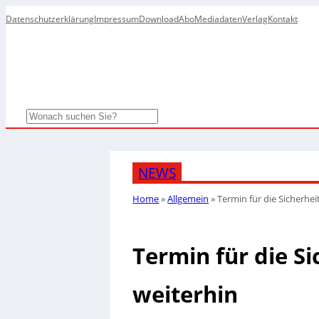
Datenschutzerklärung
Impressum
Download
Abo
Mediadaten
Verlag
Kontakt
Search
NEWS
Home
»
Allgemein
»
Termin für die Sicherhe
Termin für die S
weiterhin