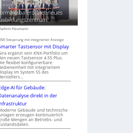
ormakaba eröffnet neues
usbildungszentrum
: Kathrin Heumann
KNX-Steuerung mit integrierter Anzeige
Smarter Tastsensor mit Display
Gira ergänzt sein KNX-Portfolio um
den neuen Tastsensor 4.55 Plus.
Die flexibel konfigurierbare
Bedieneinheit mit integriertem
Display im System 55 des
Herstellers…
Edge-AI für Gebäude:
Datenanalyse direkt in der
Infrastruktur
Moderne Gebäude und technische
Anlagen erzeugen kontinuierlich
große Mengen an Betriebs- und
Zustandsdaten.