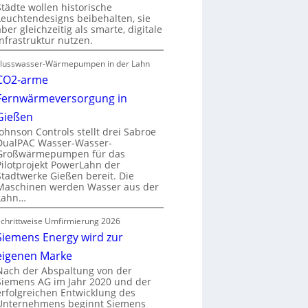
Städte wollen historische
Leuchtendesigns beibehalten, sie
aber gleichzeitig als smarte, digitale
Infrastruktur nutzen.
Flusswasser-Wärmepumpen in der Lahn
CO2-arme
Fernwärmeversorgung in
Gießen
Johnson Controls stellt drei Sabroe
DualPAC Wasser-Wasser-
Großwärmepumpen für das
Pilotprojekt PowerLahn der
Stadtwerke Gießen bereit. Die
Maschinen werden Wasser aus der
Lahn…
Schrittweise Umfirmierung 2026
Siemens Energy wird zur
eigenen Marke
Nach der Abspaltung von der
Siemens AG im Jahr 2020 und der
erfolgreichen Entwicklung des
Unternehmens beginnt Siemens