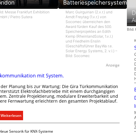
ondon
Batteriespeichersystem
D
ld: Messe Frankfurt Exhibition
Marc Guirguirian (2.v.r.) und
mbH / Pietro Sutera
Arndt Freytag (1.v.r.) von
A
Socomec überreichen den
Award fürden Kauf des 500.
Bild
Speicherprojektes an Edith
Kemp (RheinlandSolar, 1.v.l.)
und Friedhelm Enslin
(Geschäftsführer BayWa r.e.
Solar Energy Systems, 2. v.l.) –
Bild: Socomec
Anzeige
kommunikation mit System.
 der Planung bis zur Wartung: Die Gira Türkommunikation
unterstützt Elektrofachbetriebe mit einem durchgängigen
tem. Zentrale Projektierung, modulare Erweiterbarkeit und
here Fernwartung erleichtern den gesamten Projektablauf.
:
Weiterlesen
T
ü
Neue Sensorik für KNX-Systeme
r