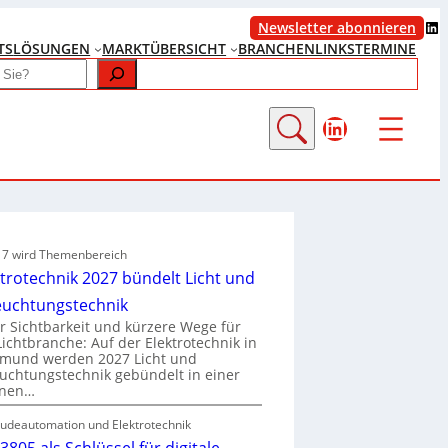
LinkedIn
Newsletter abonnieren
TS
LÖSUNGEN
MARKTÜBERSICHT
BRANCHENLINKS
TERMINE
LinkedIn
e 7 wird Themenbereich
ktrotechnik 2027 bündelt Licht und
euchtungstechnik
 Sichtbarkeit und kürzere Wege für
Lichtbranche: Auf der Elektrotechnik in
tmund werden 2027 Licht und
uchtungstechnik gebündelt in einer
enen…
udeautomation und Elektrotechnik
3805 als Schlüssel für digitale