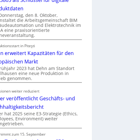
duktdaten
onnerstag, den 8. Oktober,
nstaltet die Arbeitsgemeinschaft BIM
udeautomation und Elektrotechnik im
 eine praxisorientierte
neveranstaltung.
ktionsstart in Piteşti
n erweitert Kapazitäten für den
opäischen Markt
rühjahr 2023 hat Dehn am Standort
hausen eine neue Produktion in
rieb genommen.
ionen weiter reduziert
er veröffentlicht Geschäfts- und
hhaltigkeitsbericht
r hat 2025 seine E3-Strategie (Ethics,
oyees, Environment) weiter
ngetrieben.
nimmt zum 15. September