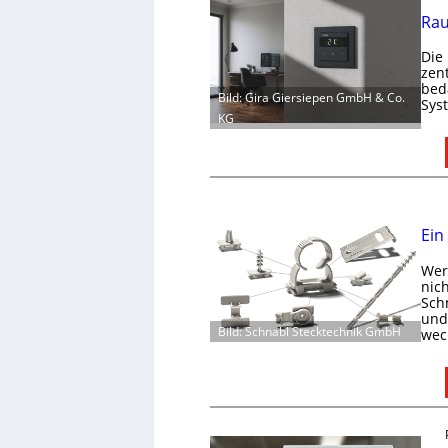
Rau
Die
zen
bed
Bild: Gira Giersiepen GmbH & Co.
Sys
KG
Ein
Wer 
nic
Schn
und 
Bild: Schnabl Stecktechnik GmbH
wec