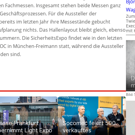
Bjö
iden Fachmessen. Insgesamt stehen beide Messen ganz
Wa
 Geschäftsprozessen. Für die Aussteller der
Zum
Twie
bereits im letzten Jahr ihre Messestände gebucht
Exec
ufplanung nichts. Das Hallenlayout bleibt gleich, ebenso
mit 
ummern. Die SicherheitsExpo findet wie in den letzten
MOC in München-Freimann statt, während die Aussteller
nden sind.
D
m
Bild
esse Frankfurt
Socomec feiert 500.
bernimmt Light Expo
verkauftes