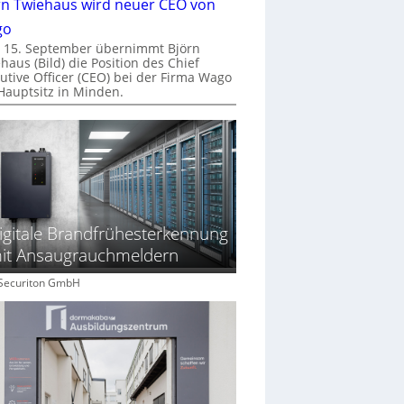
rn Twiehaus wird neuer CEO von
go
 15. September übernimmt Björn
haus (Bild) die Position des Chief
utive Officer (CEO) bei der Firma Wago
Hauptsitz in Minden.
igitale Brandfrühesterkennung
it Ansaugrauchmeldern
: Securiton GmbH