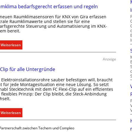
k
mklima bedarfsgerecht erfassen und regeln
o
 neuen Raumklimasensoren für KNX von Gira erfassen
m
trale Raumklimawerte und stellen sie für eine
m
arfsgerechte Steuerung und Automatisierung im KNX-
u
tem bereit.
n
i
:
Weiterlesen
k
R
a
a
Anzeige
t
u
i
 Clip für alle Untergründe
m
o
k
n
Elektroinstallationsrohre sauber befestigen will, braucht
l
ht für jede Montagesituation eine neue Lösung. So setzt
m
i
abl Stecktechnik mit dem FC Flexi-Clip auf ein effizientes
i
flexibles Prinzip: Der Clip bleibt, die Steck-Anbindung
m
t
hselt.
a
S
b
y
:
Weiterlesen
e
s
E
d
t
i
a
Partnerschaft zwischen Techem und Compleo
e
n
r