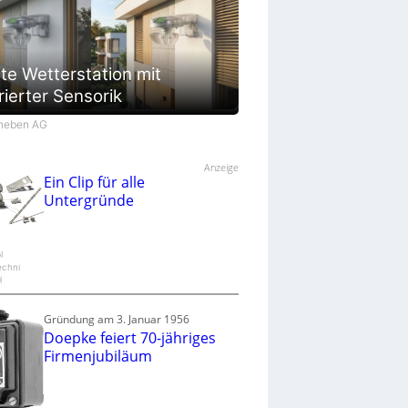
te Wetterstation mit
rierter Sensorik
Theben AG
Anzeige
Ein Clip für alle
Untergründe
l
echni
H
Gründung am 3. Januar 1956
Doepke feiert 70-jähriges
Firmenjubiläum