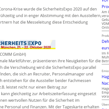
Pro
 Corona-Krise wurde die SicherheitsExpo 2020 auf den
Am D
rühzeitig und in enger Abstimmung mit den Ausstellern,
vera
Gebä
tnern hat die Messeleitung diese Entscheidung
VDMA
Onli
Produ
Deh
eur
Im F
ETCOMM GmbH)
Mühl
onale Marktführer, präsentieren ihre Neuigkeiten für die
Bet
h die Verschiebung wird die SicherheitsExpo parallel
Emiss
inden, die sich an Recruiter, Personalmanager und
Hag
ch entstehen für die Aussteller beider Fachmessen
Nac
z.B. leistet nicht nur einen Beitrag zur
Hage
Empl
ann gleichzeitig zur Arbeitszeiterfassung eingesetzt
vora
nen wertvollen Nutzen für die Sicherheit im
Über
e Personal und Finanzen. Mit der Tageskarte erhalten