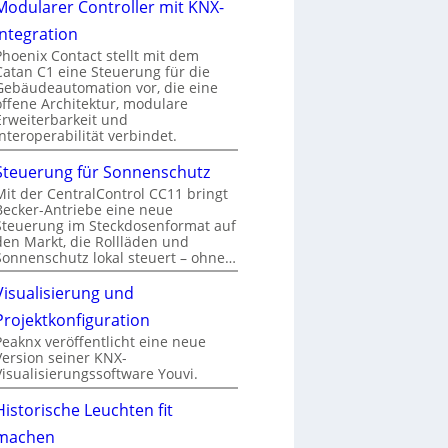
Modularer Controller mit KNX-
Integration
Phoenix Contact stellt mit dem
Catan C1 eine Steuerung für die
Gebäudeautomation vor, die eine
offene Architektur, modulare
Erweiterbarkeit und
Interoperabilität verbindet.
Steuerung für Sonnenschutz
Mit der CentralControl CC11 bringt
Becker-Antriebe eine neue
Steuerung im Steckdosenformat auf
den Markt, die Rollläden und
Sonnenschutz lokal steuert – ohne…
Visualisierung und
Projektkonfiguration
Peaknx veröffentlicht eine neue
Version seiner KNX-
Visualisierungssoftware Youvi.
Historische Leuchten fit
machen