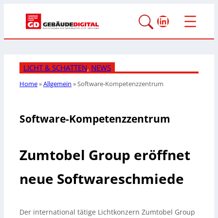
LinkedIn
LICHT & SCHATTEN
, 
NEWS
Home
»
Allgemein
»
Software-Kompetenzzentrum
Software-Kompetenzzentrum
Zumtobel Group eröffnet
neue Softwareschmiede
Der international tätige Lichtkonzern Zumtobel Group