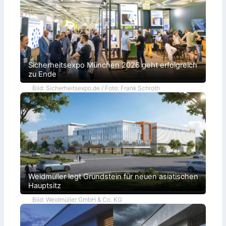
Sicherheitsexpo München 2026 geht erfolgreich
zu Ende
Bild: Sicherheitsexpo.de / Foto: Frank Schroth
Weidmüller legt Grundstein für neuen asiatischen
Hauptsitz
Bild: Weidmüller GmbH & Co. KG