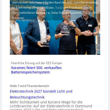
überreichen den Award fürden Kauf des 500. Speicherprojektes
an Edith Kemp (RheinlandSolar, 1.v.l.) und Friedhelm Enslin
(Geschäftsführer BayWa r.e. Solar Energy Systems, 2. v.l.) – Bild:
Socomec
Feierliche Ehrung auf der EES Europe
Socomec feiert 500. verkauftes
Batteriespeichersystem
Halle 7 wird Themenbereich
Elektrotechnik 2027 bündelt Licht und
Beleuchtungstechnik
Mehr Sichtbarkeit und kürzere Wege für die
Lichtbranche: Auf der Elektrotechnik in Dortmund
werden 2027 Licht und Beleuchtungstechnik