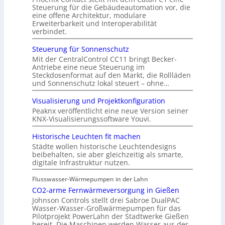
Steuerung für die Gebäudeautomation vor, die
eine offene Architektur, modulare
Erweiterbarkeit und Interoperabilität
verbindet.
Steuerung für Sonnenschutz
Mit der CentralControl CC11 bringt Becker-
Antriebe eine neue Steuerung im
Steckdosenformat auf den Markt, die Rollläden
und Sonnenschutz lokal steuert – ohne…
Visualisierung und Projektkonfiguration
Peaknx veröffentlicht eine neue Version seiner
KNX-Visualisierungssoftware Youvi.
Historische Leuchten fit machen
Städte wollen historische Leuchtendesigns
beibehalten, sie aber gleichzeitig als smarte,
digitale Infrastruktur nutzen.
Flusswasser-Wärmepumpen in der Lahn
CO2-arme Fernwärmeversorgung in Gießen
Johnson Controls stellt drei Sabroe DualPAC
Wasser-Wasser-Großwärmepumpen für das
Pilotprojekt PowerLahn der Stadtwerke Gießen
bereit. Die Maschinen werden Wasser aus der