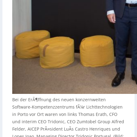
Bei der ErÃ¶ffnung des neuen konzernweiten
Software-Kompetenzzentrums fÃ¼r Lichttechnologien
in Porto vor Ort waren von links Thomas Erath, CFO
und interim CEO Tridonic, CEO Zumtobel Group Alfred
Felder, AICEP PrÃ¤sident LuÃ­s Castro Henriques und
Lopes Joao, Managing Director Tridonic Portugal. (Bild: