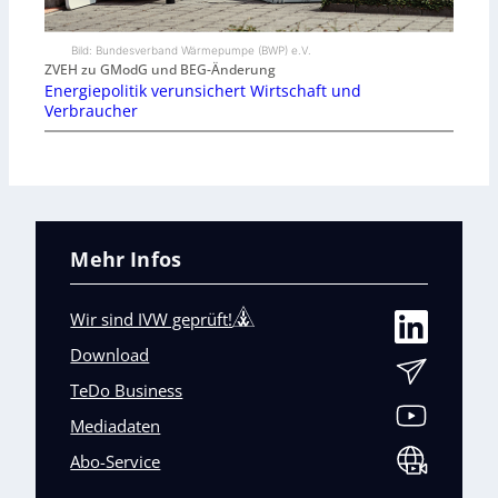
Bild: Bundesverband Wärmepumpe (BWP) e.V.
ZVEH zu GModG und BEG-Änderung
Energiepolitik verunsichert Wirtschaft und
Verbraucher
Mehr Infos
Wir sind IVW geprüft!
Download
TeDo Business
Mediadaten
Abo-Service