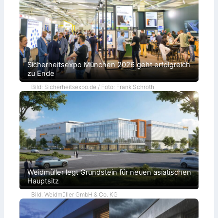
Sicherheitsexpo München 2026 geht erfolgreich
zu Ende
Bild: Sicherheitsexpo.de / Foto: Frank Schroth
Weidmüller legt Grundstein für neuen asiatischen
Hauptsitz
Bild: Weidmüller GmbH & Co. KG