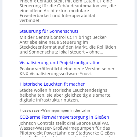
Phoenix Contact stellt mit dem Catan C1 eine
Steuerung für die Gebäudeautomation vor, die
eine offene Architektur, modulare
Erweiterbarkeit und Interoperabilität
verbindet.
Steuerung für Sonnenschutz
Mit der CentralControl CC11 bringt Becker-
Antriebe eine neue Steuerung im
Steckdosenformat auf den Markt, die Rollläden
und Sonnenschutz lokal steuert – ohne…
Visualisierung und Projektkonfiguration
Peaknx veröffentlicht eine neue Version seiner
KNX-Visualisierungssoftware Youvi.
Historische Leuchten fit machen
Städte wollen historische Leuchtendesigns
beibehalten, sie aber gleichzeitig als smarte,
digitale Infrastruktur nutzen.
Flusswasser-Wärmepumpen in der Lahn
CO2-arme Fernwärmeversorgung in Gießen
Johnson Controls stellt drei Sabroe DualPAC
Wasser-Wasser-Großwärmepumpen für das
Pilotprojekt PowerLahn der Stadtwerke Gießen