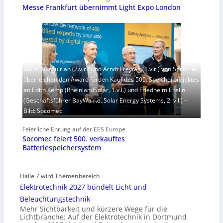
Messe Frankfurt übernimmt Light Expo London
Marc Guirguirian (2.v.r.) und Arndt Freytag (1.v.r.) von Socomec
überreichen den Award fürden Kauf des 500. Speicherprojektes
an Edith Kemp (RheinlandSolar, 1.v.l.) und Friedhelm Enslin
(Geschäftsführer BayWa r.e. Solar Energy Systems, 2. v.l.) –
Bild: Socomec
Feierliche Ehrung auf der EES Europe
Socomec feiert 500. verkauftes
Batteriespeichersystem
Halle 7 wird Themenbereich
Elektrotechnik 2027 bündelt Licht und
Beleuchtungstechnik
Mehr Sichtbarkeit und kürzere Wege für die
Lichtbranche: Auf der Elektrotechnik in Dortmund