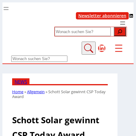
LinkedIn
Newsletter abonnieren
Search
LinkedIn
Search
NEWS
Home
»
Allgemein
»
Schott Solar gewinnt CSP Today
Award
Schott Solar gewinnt
CSP Today Award