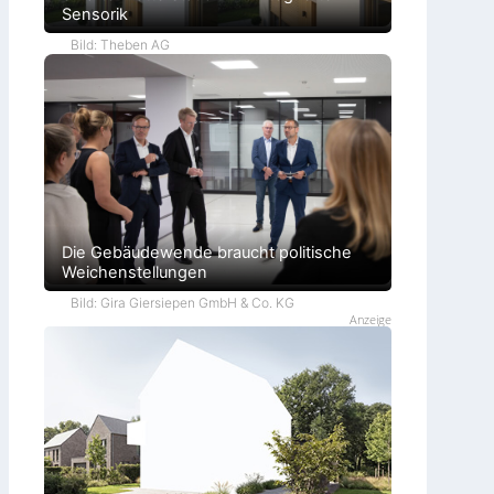
Sensorik
Bild: Theben AG
Die Gebäudewende braucht politische
Weichenstellungen
Bild: Gira Giersiepen GmbH & Co. KG
Anzeige