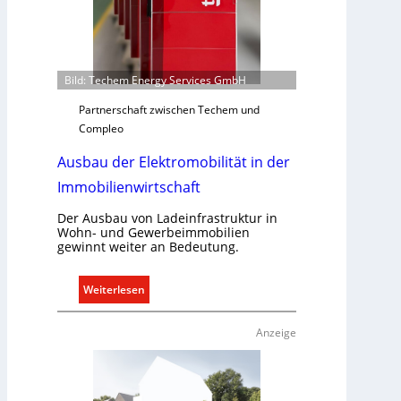
l
n
l
u
e
n
U
d
Bild: Techem Energy Services GmbH
n
r
t
e
Partnerschaft zwischen Techem und
e
g
Compleo
r
e
Ausbau der Elektromobilität in der
g
l
r
n
Immobilienwirtschaft
ü
n
Der Ausbau von Ladeinfrastruktur in
Wohn- und Gewerbeimmobilien
d
gewinnt weiter an Bedeutung.
e
:
Weiterlesen
A
u
Anzeige
s
b
a