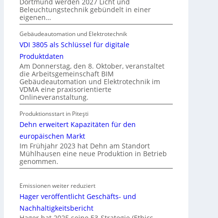
Dortmund werden 2027 Licht und
u
d
Beleuchtungstechnik gebündelt in einer
n
eigenen…
e
i
r
k
Gebäudeautomation und Elektrotechnik
I
a
VDI 3805 als Schlüssel für digitale
m
t
Produktdaten
m
i
Am Donnerstag, den 8. Oktober, veranstaltet
o
die Arbeitsgemeinschaft BIM
o
b
Gebäudeautomation und Elektrotechnik im
n
VDMA eine praxisorientierte
i
m
Onlineveranstaltung.
l
i
i
Produktionsstart in Piteşti
t
e
Dehn erweitert Kapazitäten für den
S
n
y
europäischen Markt
w
Im Frühjahr 2023 hat Dehn am Standort
s
i
Mühlhausen eine neue Produktion in Betrieb
t
r
genommen.
e
t
m
s
Emissionen weiter reduziert
.
c
Hager veröffentlicht Geschäfts- und
h
Nachhaltigkeitsbericht
a
Hager hat 2025 seine E3-Strategie (Ethics,