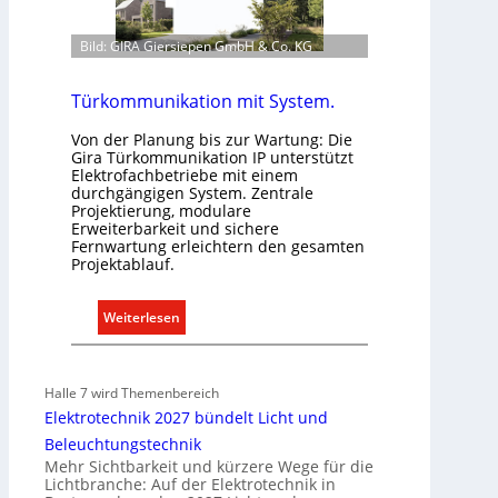
u
d
Bild: GIRA Giersiepen GmbH & Co. KG
e
r
E
Türkommunikation mit System.
l
Von der Planung bis zur Wartung: Die
e
Gira Türkommunikation IP unterstützt
k
Elektrofachbetriebe mit einem
t
durchgängigen System. Zentrale
Projektierung, modulare
r
Erweiterbarkeit und sichere
o
Fernwartung erleichtern den gesamten
m
Projektablauf.
o
b
:
Weiterlesen
i
T
l
ü
i
r
Halle 7 wird Themenbereich
t
k
Elektrotechnik 2027 bündelt Licht und
ä
o
Beleuchtungstechnik
t
m
Mehr Sichtbarkeit und kürzere Wege für die
i
m
Lichtbranche: Auf der Elektrotechnik in
n