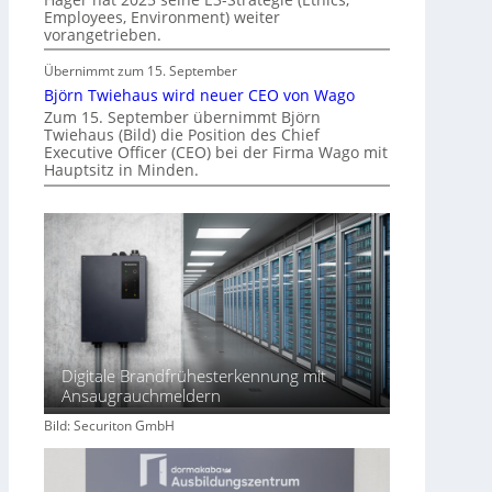
f
Employees, Environment) weiter
t
vorangetrieben.
Übernimmt zum 15. September
Björn Twiehaus wird neuer CEO von Wago
Zum 15. September übernimmt Björn
Twiehaus (Bild) die Position des Chief
Executive Officer (CEO) bei der Firma Wago mit
Hauptsitz in Minden.
Digitale Brandfrühesterkennung mit
Ansaugrauchmeldern
Bild: Securiton GmbH