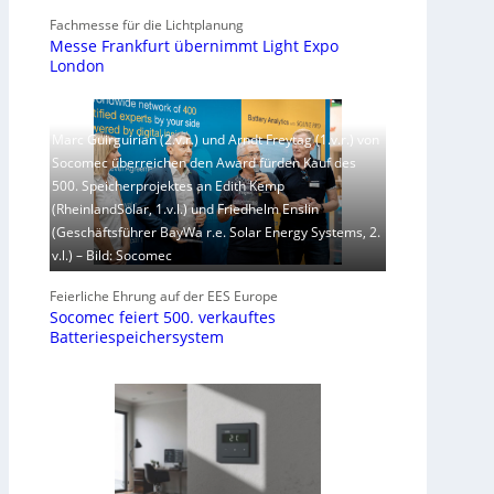
Fachmesse für die Lichtplanung
Messe Frankfurt übernimmt Light Expo
London
Marc Guirguirian (2.v.r.) und Arndt Freytag (1.v.r.) von
Socomec überreichen den Award fürden Kauf des
500. Speicherprojektes an Edith Kemp
(RheinlandSolar, 1.v.l.) und Friedhelm Enslin
(Geschäftsführer BayWa r.e. Solar Energy Systems, 2.
v.l.) – Bild: Socomec
Feierliche Ehrung auf der EES Europe
Socomec feiert 500. verkauftes
Batteriespeichersystem