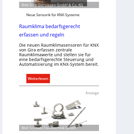
Bild: Gira Giersiepen GmbH & Co. KG
Neue Sensorik für KNX-Systeme
Raumklima bedarfsgerecht
erfassen und regeln
Die neuen Raumklimasensoren für KNX
von Gira erfassen zentrale
Raumklimawerte und stellen sie für
eine bedarfsgerechte Steuerung und
Automatisierung im KNX-System bereit.
:
Weiterlesen
R
a
Anzeige
u
m
k
l
i
Bild: Schnabl Stecktechnik GmbH
m