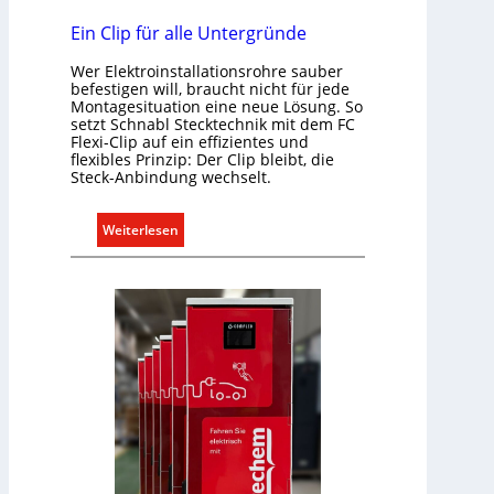
a
b
Ein Clip für alle Untergründe
e
Wer Elektroinstallationsrohre sauber
d
befestigen will, braucht nicht für jede
a
Montagesituation eine neue Lösung. So
r
setzt Schnabl Stecktechnik mit dem FC
Flexi-Clip auf ein effizientes und
f
flexibles Prinzip: Der Clip bleibt, die
s
Steck-Anbindung wechselt.
g
e
:
Weiterlesen
r
E
e
i
c
n
h
C
t
l
e
i
r
p
f
f
a
ü
s
r
s
a
e