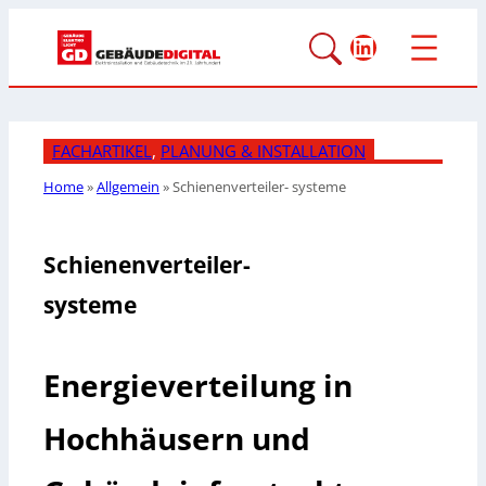
LinkedIn
FACHARTIKEL
, 
PLANUNG & INSTALLATION
Home
»
Allgemein
»
Schienenverteiler-
systeme
Schienenverteiler-
systeme
Energieverteilung in
Hochhäusern und