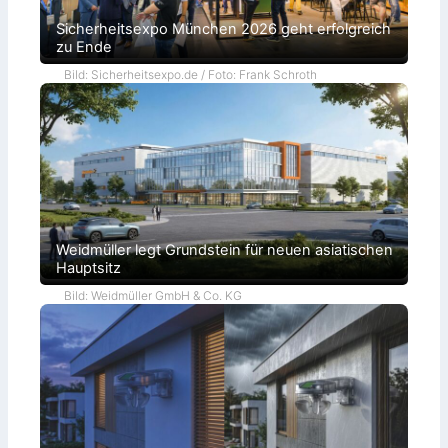
Sicherheitsexpo München 2026 geht erfolgreich
zu Ende
Bild: Sicherheitsexpo.de / Foto: Frank Schroth
Weidmüller legt Grundstein für neuen asiatischen
Hauptsitz
Bild: Weidmüller GmbH & Co. KG