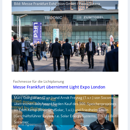
Bild: Messe Frankfurt Exhibition GmbH / Pietro Sutera
Fachmesse für die Lichtplanung
Messe Frankfurt übernimmt Light Expo London
Marc Guirguirian (2.v.r.) und Arndt Freytag (1.v.r.) von Socomec
überreichen den Award fürden Kauf des 500. Speicherprojektes
an Edith Kemp (RheinlandSolar, 1.v.l.) und Friedhelm Enslin
(Geschäftsführer BayWa r.e. Solar Energy Systems, 2. v.l.) – Bild:
Socomec