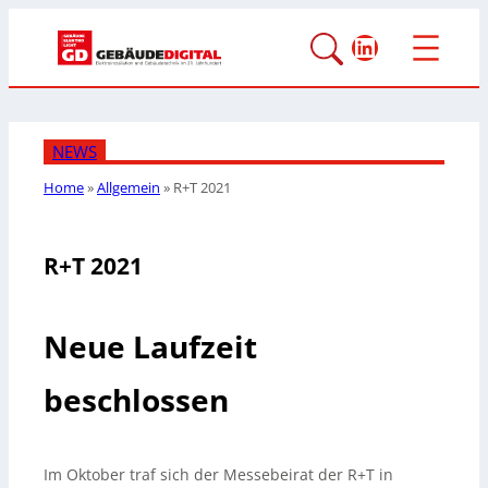
LinkedIn
NEWS
Home
»
Allgemein
»
R+T 2021
R+T 2021
Neue Laufzeit
beschlossen
Im Oktober traf sich der Messebeirat der R+T in