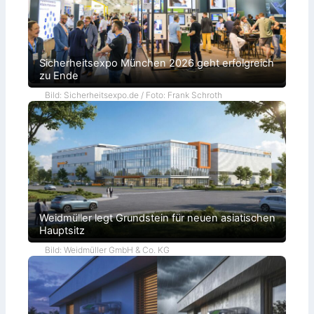
Sicherheitsexpo München 2026 geht erfolgreich
zu Ende
Bild: Sicherheitsexpo.de / Foto: Frank Schroth
Weidmüller legt Grundstein für neuen asiatischen
Hauptsitz
Bild: Weidmüller GmbH & Co. KG