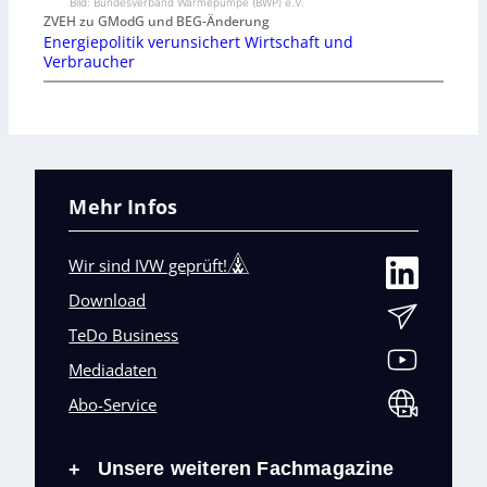
Bild: Bundesverband Wärmepumpe (BWP) e.V.
ZVEH zu GModG und BEG-Änderung
Energiepolitik verunsichert Wirtschaft und
Verbraucher
Mehr Infos
Wir sind IVW geprüft!
Download
TeDo Business
Mediadaten
Abo-Service
Unsere weiteren Fachmagazine
+