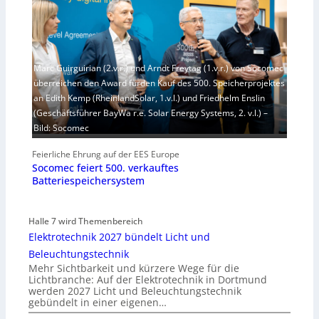
Marc Guirguirian (2.v.r.) und Arndt Freytag (1.v.r.) von Socomec
überreichen den Award fürden Kauf des 500. Speicherprojektes
an Edith Kemp (RheinlandSolar, 1.v.l.) und Friedhelm Enslin
(Geschäftsführer BayWa r.e. Solar Energy Systems, 2. v.l.) –
Bild: Socomec
Feierliche Ehrung auf der EES Europe
Socomec feiert 500. verkauftes
Batteriespeichersystem
Halle 7 wird Themenbereich
Elektrotechnik 2027 bündelt Licht und
Beleuchtungstechnik
Mehr Sichtbarkeit und kürzere Wege für die
Lichtbranche: Auf der Elektrotechnik in Dortmund
werden 2027 Licht und Beleuchtungstechnik
gebündelt in einer eigenen…