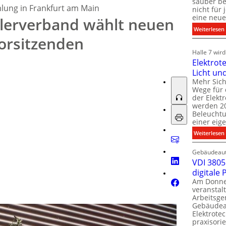
sauber be
Arbeitskreises Technik fort. Der Verband vertritt 24
lung in Frankfurt am Main
nicht für
umlufttechnischer Geräte im deutschsprachigen Raum und
eine neue
llerverband wählt neuen
n wie Energieeffizienz, Nachhaltigkeit und steigende
:
Weiterlesen
ftqualität aktiv vorantreiben. Hinweis: Die Audioaufnahme
orsitzenden
ert und vom Tedo Verlag bereitgestellt.
i
i
Halle 7 wir
Elektrot
Licht un
l
t
Mehr Sich
i
Wege für 
i
der Elekt
werden 20
f
Beleuchtu
einer eig
i
:
Weiterlesen
t
l
Gebäudeaut
l
l
VDI 3805 
digitale
t
Am Donner
t
veranstalt
t
Arbeitsge
.
Gebäudea
t
Elektrote
praxisorie