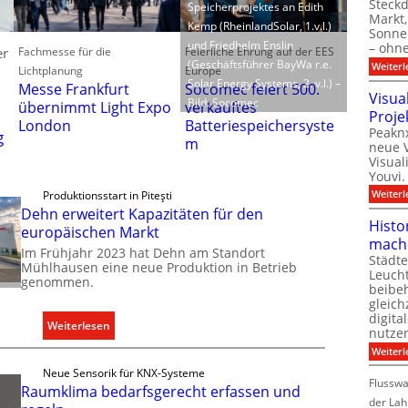
Steck
Speicherprojektes an Edith
Markt,
Kemp (RheinlandSolar, 1.v.l.)
Sonnen
und Friedhelm Enslin
– ohn
Fachmesse für die
Feierliche Ehrung auf der EES
er
(Geschäftsführer BayWa r.e.
Weiterl
Lichtplanung
Europe
Solar Energy Systems, 2. v.l.) –
Messe Frankfurt
Socomec feiert 500.
Visua
Bild: Socomec
übernimmt Light Expo
verkauftes
Proje
London
Batteriespeichersyste
Peaknx
g
m
neue V
Visual
Youvi.
Weiterl
Produktionsstart in Piteşti
Dehn erweitert Kapazitäten für den
Histo
europäischen Markt
mach
Im Frühjahr 2023 hat Dehn am Standort
Städte
Mühlhausen eine neue Produktion in Betrieb
Leuch
genommen.
beibeh
gleich
digita
:
Weiterlesen
nutze
D
Weiterl
e
Neue Sensorik für KNX-Systeme
h
Flussw
Raumklima bedarfsgerecht erfassen und
n
der Lah