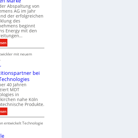
en Marke
B
der Abspaltung von
d
e
iemens AG im Jahr
nd der erfolgreichen
g
cklung des
e
nehmens beginnt
u
ns Energy mit den
c
a
reitungen…
h
:
esen
e
S
u
P
wickler mit neuem
i
n
r
e
r
g
o
m
r
s
d
e
titionspartner bei
u
n
Technologies
e
k
s
ber 40 Jahren
c
ziert MDT
E
h
d
logies in
n
n
skirchen nahe Köln
a
e
otechnische Produkte.
r
k
e
:
esen
g
n
N
y
on entwickelt Technologie
e
w
u
i
e
le
r