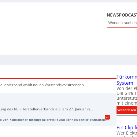
NEWS
PODCAS
Search
Türkomm
System.
ellerverband wählt neuen Vorstandsvorsitzenden
Von der P
Die Gira 
unterstüt
mit eine
ng des RLT-Herstellerverbands e.V. am 27. Januar in
:
Weiterlesen
rtin Alofs (Trox) einstimmig zum neuen
e von Künstlicher Intelligenz erstellt und können Fehler enthalten.
lt. Er folgt auf Andreas von Thun, der den Verband seit
t erneut kandidierte. Harald Luger wurde ebenfalls
Ein Clip 
Jahre als stellvertretender Vorsitzender bestätigt und setzt
Wer Elekt