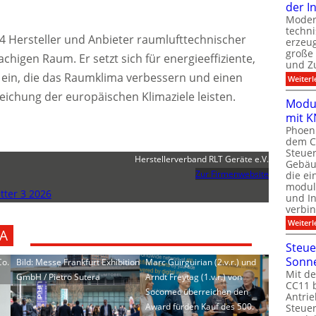
der I
Moder
techn
24 Hersteller und Anbieter raumlufttechnischer
erzeug
große
higen Raum. Er setzt sich für energieeffiziente,
und Z
ein, die das Raumklima verbessern und einen
Weiterl
reichung der europäischen Klimaziele leisten.
Modul
mit K
Phoeni
dem C
Steuer
Herstellerverband RLT Geräte e.V.
Gebäu
Zur Firmenwebsite
die ei
modula
ter 3 2026
und In
verbin
Weiterl
A
Steue
Sonn
Co.
Bild: Messe Frankfurt Exhibition
Marc Guirguirian (2.v.r.) und
Mit de
GmbH / Pietro Sutera
Arndt Freytag (1.v.r.) von
CC11 b
Socomec überreichen den
Antrie
Award fürden Kauf des 500.
Steue