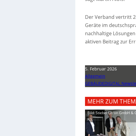
Der Verband vertritt 
Geräte im deutschsprac
nachhaltige Lösungen 
aktiven Beitrag zur Er
5. Februar 2026
Allgemein
GEBÄUDEDIGITAL Newslet
MEHR ZUM THEM
Bild: Stiebel Eltron GmbH & 
KG