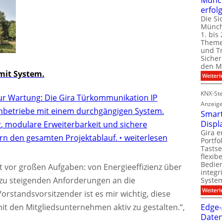
erfol
Die Si
Münch
1. bis 
Theme
und T
Sicher
den Mi
it System.
Weiterl
KNX-Ste
ur Wartung: Die Gira Türkommunikation IP
Anzeig
chbetriebe mit einem durchgängigen System.
Smart
Displ
g, modulare Erweiterbarkeit und sichere
Gira e
rn den gesamten Projektablauf.
‣ weiterlesen
Portf
Tastse
flexib
Bedien
t vor großen Aufgaben: von Energieeffizienz über
integr
n zu steigenden Anforderungen an die
System
Weiterl
Vorstandsvorsitzender ist es mir wichtig, diese
 den Mitgliedsunternehmen aktiv zu gestalten.“,
Edge-
Daten