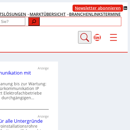
LinkedIn
Newsletter abonnieren
TS
LÖSUNGEN
MARKTÜBERSICHT
BRANCHENLINKS
TERMINE
LinkedIn
Anzeige
unikation mit
lanung bis zur Wartung:
Türkommunikation IP
zt Elektrofachbetriebe
m durchgängigen…
T
ü
Anzeige
für alle Untergründe
r
roinstallationsrohre
k