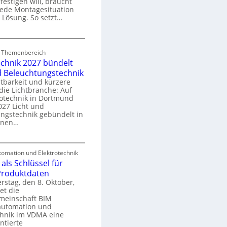
festigen will, braucht
o
 jede Montagesituation
m
 Lösung. So setzt…
m
u
E
n
d Themenbereich
n
k
echnik 2027 bündelt
C
a
d Beleuchtungstechnik
tbarkeit und kürzere
die Lichtbranche: Auf
p
rotechnik in Dortmund
o
27 Licht und
n
ngstechnik gebündelt in
ü
m
enen…
r
a
E
S
omation und Elektrotechnik
y
als Schlüssel für
e
e
s
 Produktdaten
k
U
stag, den 8. Oktober,
n
e
et die
r
m
meinschaft BIM
o
e
utomation und
r
chnik im VDMA eine
e
g
ntierte