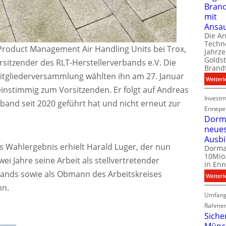
Bran
mit
Ansa
Die A
Techno
 Product Management Air Handling Units bei Trox,
Jahrze
Goldst
rsitzender des RLT-Herstellerverbands e.V. Die
Brand
itgliederversammlung wählten ihn am 27. Januar
Weiterl
einstimmig zum Vorsitzenden. Er folgt auf Andreas
Investm
band seit 2020 geführt hat und nicht erneut zur
Ennepe
Dorma
neue
Ausb
s Wahlergebnis erhielt Harald Luger, der nun
Dorma
10Mio.
wei Jahre seine Arbeit als stellvertretender
in Enn
bands sowie als Obmann des Arbeitskreises
Weiterl
nn.
Umfang
Rahmen
Siche
Münc