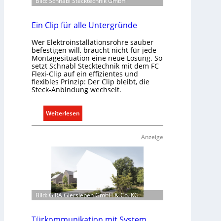
Bild: Schnabl Stecktechnik GmbH
Ein Clip für alle Untergründe
Wer Elektroinstallationsrohre sauber
befestigen will, braucht nicht für jede
Montagesituation eine neue Lösung. So
setzt Schnabl Stecktechnik mit dem FC
Flexi-Clip auf ein effizientes und
flexibles Prinzip: Der Clip bleibt, die
Steck-Anbindung wechselt.
:
Weiterlesen
E
i
Anzeige
n
C
l
i
p
Bild: GIRA Giersiepen GmbH & Co. KG
f
ü
r
Türkommunikation mit System.