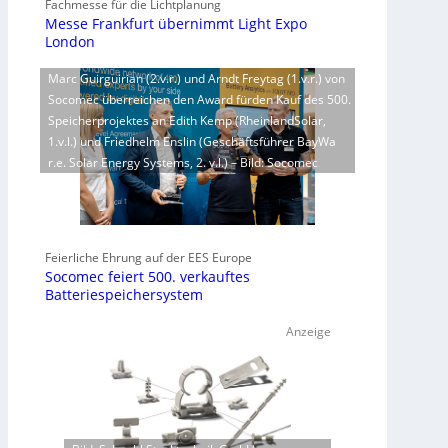
Fachmesse für die Lichtplanung
Messe Frankfurt übernimmt Light Expo
London
Marc Guirguirian (2.v.r.) und Arndt Freytag (1.v.r.) von
Socomec überreichen den Award fürden Kauf des 500.
Speicherprojektes an Edith Kemp (RheinlandSolar,
1.v.l.) und Friedhelm Enslin (Geschäftsführer BayWa
r.e. Solar Energy Systems, 2. v.l.) – Bild: Socomec
Feierliche Ehrung auf der EES Europe
Socomec feiert 500. verkauftes
Batteriespeichersystem
Anzeige