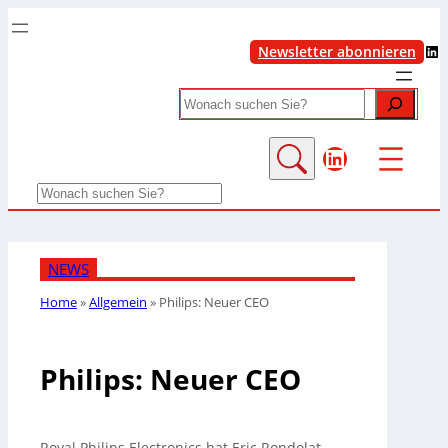
LinkedIn
Newsletter abonnieren
Search
LinkedIn
Search
NEWS
Home
»
Allgemein
»
Philips: Neuer CEO
Philips: Neuer CEO
Royal Philips Electronics hat Eric Rondolat