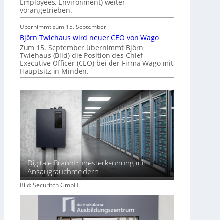
Employees, Environment) weiter
r
vorangetrieben.
I
m
Übernimmt zum 15. September
m
Björn Twiehaus wird neuer CEO von Wago
o
Zum 15. September übernimmt Björn
Twiehaus (Bild) die Position des Chief
b
Executive Officer (CEO) bei der Firma Wago mit
i
Hauptsitz in Minden.
l
i
e
n
w
i
r
t
s
Digitale Brandfrühesterkennung mit
c
Ansaugrauchmeldern
h
Bild: Securiton GmbH
a
f
t