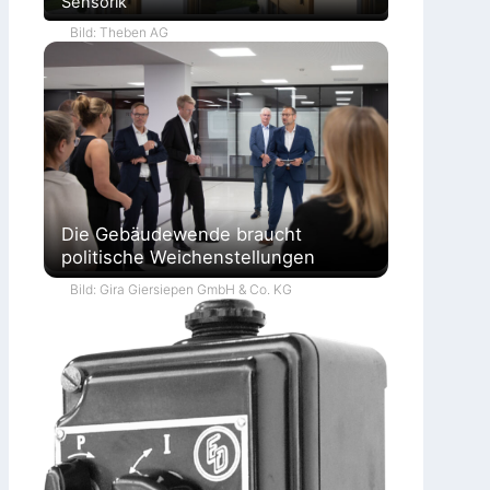
Sensorik
Bild: Theben AG
Die Gebäudewende braucht
politische Weichenstellungen
Bild: Gira Giersiepen GmbH & Co. KG