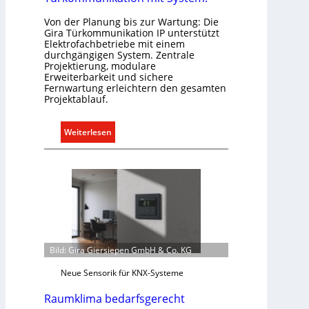
a
Von der Planung bis zur Wartung: Die
l
Gira Türkommunikation IP unterstützt
l
Elektrofachbetriebe mit einem
e
durchgängigen System. Zentrale
Projektierung, modulare
U
Erweiterbarkeit und sichere
n
Fernwartung erleichtern den gesamten
t
Projektablauf.
e
r
:
Weiterlesen
g
T
r
ü
ü
r
n
k
d
o
e
m
m
u
Bild: Gira Giersiepen GmbH & Co. KG
n
Neue Sensorik für KNX-Systeme
i
k
Raumklima bedarfsgerecht
a