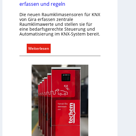
erfassen und regeln
t
i
Die neuen Raumklimasensoren für KNX
o
von Gira erfassen zentrale
Raumklimawerte und stellen sie für
n
eine bedarfsgerechte Steuerung und
m
Automatisierung im KNX-System bereit.
i
t
:
Weiterlesen
S
R
y
a
s
u
t
m
e
k
m
l
.
i
m
a
b
e
d
a