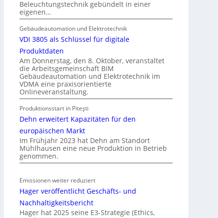
Beleuchtungstechnik gebündelt in einer
r
e
eigenen…
E
g
l
Gebäudeautomation und Elektrotechnik
e
e
VDI 3805 als Schlüssel für digitale
l
k
n
Produktdaten
t
Am Donnerstag, den 8. Oktober, veranstaltet
die Arbeitsgemeinschaft BIM
r
Gebäudeautomation und Elektrotechnik im
o
VDMA eine praxisorientierte
m
Onlineveranstaltung.
o
Produktionsstart in Piteşti
b
Dehn erweitert Kapazitäten für den
i
l
europäischen Markt
Im Frühjahr 2023 hat Dehn am Standort
i
Mühlhausen eine neue Produktion in Betrieb
t
genommen.
ä
t
Emissionen weiter reduziert
i
Hager veröffentlicht Geschäfts- und
n
d
Nachhaltigkeitsbericht
e
Hager hat 2025 seine E3-Strategie (Ethics,