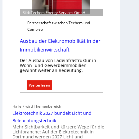
r
f
Bild: Techem Energy Services GmbH
s
g
Partnerschaft zwischen Techem und
e
Compleo
r
Ausbau der Elektromobilität in der
e
c
Immobilienwirtschaft
h
t
Der Ausbau von Ladeinfrastruktur in
Wohn- und Gewerbeimmobilien
e
gewinnt weiter an Bedeutung.
r
f
:
Weiterlesen
a
A
s
u
s
s
e
Halle 7 wird Themenbereich
b
n
Elektrotechnik 2027 bündelt Licht und
a
u
Beleuchtungstechnik
u
n
Mehr Sichtbarkeit und kürzere Wege für die
d
Lichtbranche: Auf der Elektrotechnik in
d
Dortmund werden 2027 Licht und
e
r