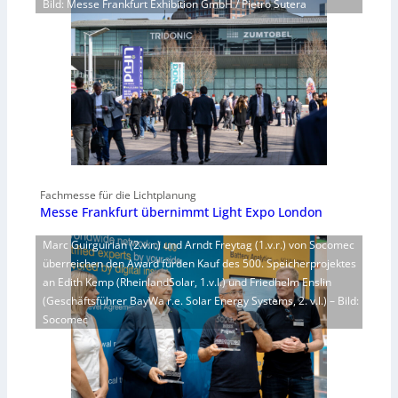
Bild: Messe Frankfurt Exhibition GmbH / Pietro Sutera
Fachmesse für die Lichtplanung
Messe Frankfurt übernimmt Light Expo London
Marc Guirguirian (2.v.r.) und Arndt Freytag (1.v.r.) von Socomec
überreichen den Award fürden Kauf des 500. Speicherprojektes
an Edith Kemp (RheinlandSolar, 1.v.l.) und Friedhelm Enslin
(Geschäftsführer BayWa r.e. Solar Energy Systems, 2. v.l.) – Bild:
Socomec