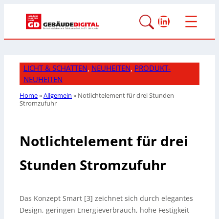
LinkedIn
LICHT & SCHATTEN
, 
NEUHEITEN
, 
PRODUKT-
NEUHEITEN
Home
»
Allgemein
»
Notlichtelement für drei Stunden
Stromzufuhr
Notlichtelement für drei
Stunden Stromzufuhr
Das Konzept Smart [3] zeichnet sich durch elegantes
Design, geringen Energieverbrauch, hohe Festigkeit