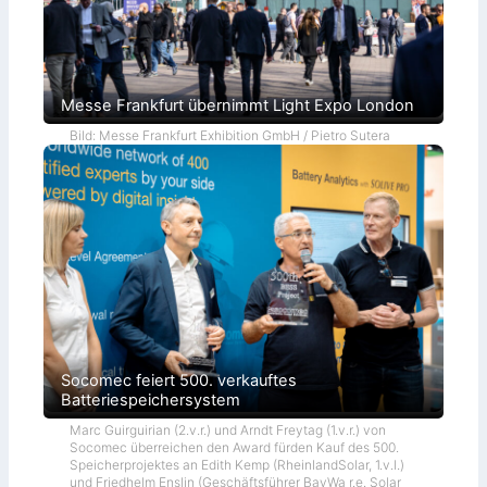
Messe Frankfurt übernimmt Light Expo London
Bild: Messe Frankfurt Exhibition GmbH / Pietro Sutera
Socomec feiert 500. verkauftes
Batteriespeichersystem
Marc Guirguirian (2.v.r.) und Arndt Freytag (1.v.r.) von
Socomec überreichen den Award fürden Kauf des 500.
Speicherprojektes an Edith Kemp (RheinlandSolar, 1.v.l.)
und Friedhelm Enslin (Geschäftsführer BayWa r.e. Solar