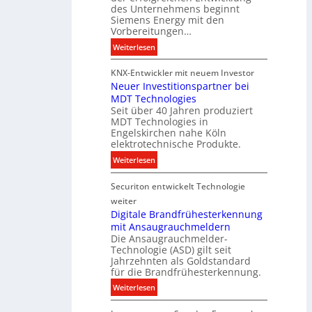
u
des Unternehmens beginnt
l
c
Siemens Energy mit den
e
h
Vorbereitungen…
P
t
:
Weiterlesen
r
u
S
o
n
KNX-Entwickler mit neuem Investor
i
d
g
Neuer Investitionspartner bei
e
u
s
MDT Technologies
m
k
t
Seit über 40 Jahren produziert
e
t
MDT Technologies in
e
n
d
Engelskirchen nahe Köln
c
s
a
elektrotechnische Produkte.
h
E
t
:
Weiterlesen
n
n
e
N
i
e
n
Securiton entwickelt Technologie
e
k
r
u
weiter
g
e
Digitale Brandfrühesterkennung
y
mit Ansaugrauchmeldern
r
w
Die Ansaugrauchmelder-
I
i
Technologie (ASD) gilt seit
n
r
Jahrzehnten als Goldstandard
v
für die Brandfrühesterkennung.
d
e
z
:
Weiterlesen
s
u
D
t
r