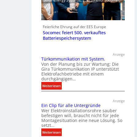
Solar Energy Systems, 2. v.l.) – Bild: Socomec
Feierliche Ehrung auf der EES Europe
Socomec feiert 500. verkauftes
Batteriespeichersystem
Anzeige
Türkommunikation mit System.
Von der Planung bis zur Wartung: Die
Gira Türkommunikation IP unterstützt
Elektrofachbetriebe mit einem
durchgängigen…
:
Weiterlesen
T
ü
Anzeige
r
Ein Clip für alle Untergründe
k
Wer Elektroinstallationsrohre sauber
o
befestigen will, braucht nicht für jede
Montagesituation eine neue Lösung. So
m
setzt…
m
u
:
Weiterlesen