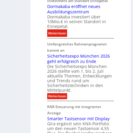
Investment am Standort Ennepetal
i
i
e
Dormakaba eröffnet neues
g
t
i
Ausbildungszentrum
i
i
Dormakaba investiert über
g
t
o
10Mio.€ in seinen Standort in
e
a
n
Ennepetal.
n
l
s
:
Weiterlesen
e
e
p
D
n
B
a
Umfangreiches Rahmenprogramm
o
M
r
r
r
kommt an
a
a
t
m
Sicherheitsexpo München 2026
r
n
n
geht erfolgreich zu Ende
a
k
d
e
Die Sicherheitsexpo München
k
e
f
r
2026 stellte vom 1. bis 2. Juli
a
r
aktuelle Themen, Entwicklungen
b
b
ü
und Trends rund um
e
a
Sicherheitstechniken in den
h
i
e
Mittelpunkt.
e
M
r
:
Weiterlesen
s
D
S
ö
t
T
i
f
KNX-Steuerung mit integrierter
e
c
T
f
h
Anzeige
r
e
e
n
Smarter Tastsensor mit Display
k
r
c
e
Gira ergänzt sein KNX-Portfolio
e
h
h
um den neuen Tastsensor 4.55
t
e
n
n