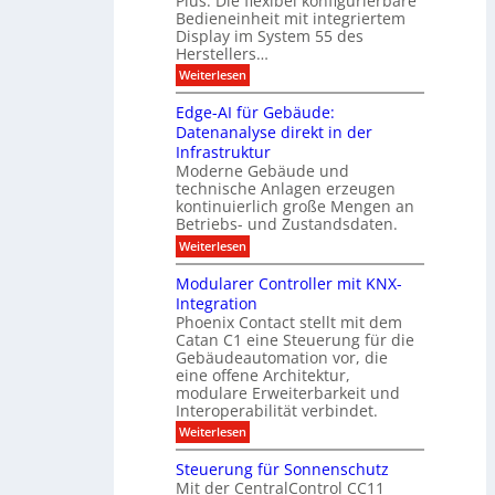
Plus. Die flexibel konfigurierbare
i
n
n
Bedieneinheit mit integriertem
t
o
e
s
u
Display im System 55 des
l
u
e
Herstellers…
n
o
x
e
g
:
Weiterlesen
p
g
s
S
o
m
i
m
M
A
Edge-AI für Gebäude:
i
a
e
ü
Datenanalyse direkt in der
u
r
t
n
s
Infrastruktur
t
s
c
A
e
Moderne Gebäude und
h
b
n
r
e
technische Anlagen erzeugen
i
T
s
n
kontinuierlich große Mengen an
a
l
2
a
Betriebs- und Zustandsdaten.
s
0
d
u
t
:
Weiterlesen
2
u
s
E
g
6
e
d
n
g
Modularer Controller mit KNX-
r
n
g
e
g
Integration
a
s
e
h
Phoenix Contact stellt mit dem
s
o
-
t
u
r
Catan C1 eine Steuerung für die
A
z
e
c
m
I
Gebäudeautomation vor, die
r
e
h
i
f
f
eine offene Architektur,
n
t
ü
o
m
modulare Erweiterbarkeit und
D
r
l
t
Interoperabilität verbindet.
e
i
G
g
r
s
e
:
l
Weiterlesen
r
p
u
b
M
e
d
l
ä
o
i
m
Steuerung für Sonnenschutz
e
a
u
d
c
Mit der CentralControl CC11
y
d
u
r