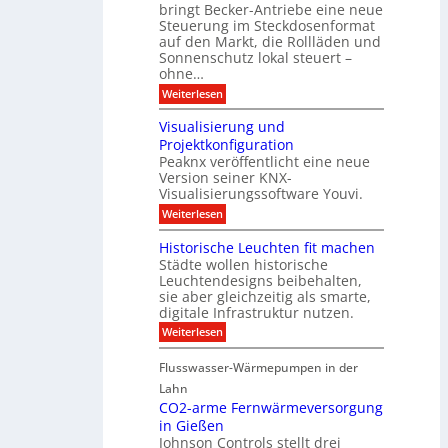
h
bringt Becker-Antriebe eine neue
e
l
z
n
Steuerung im Steckdosenformat
:
a
u
D
auf den Markt, die Rollläden und
r
E
a
e
Sonnenschutz lokal steuert –
n
t
r
d
ohne…
e
C
e
:
Weiterlesen
n
o
S
a
n
t
n
t
Visualisierung und
e
a
r
Projektkonfiguration
u
l
o
Peaknx veröffentlicht eine neue
e
y
l
Version seiner KNX-
r
s
l
u
Visualisierungssoftware Youvi.
e
e
n
d
r
:
Weiterlesen
g
i
m
V
f
r
i
i
Historische Leuchten fit machen
ü
e
t
s
r
Städte wollen historische
k
K
u
S
t
N
Leuchtendesigns beibehalten,
a
o
i
X
sie aber gleichzeitig als smarte,
l
n
n
-
digitale Infrastruktur nutzen.
i
n
d
I
s
e
:
Weiterlesen
e
n
i
n
H
r
t
e
s
i
I
e
r
Flusswasser-Wärmepumpen in der
c
s
n
g
u
h
t
Lahn
f
r
n
u
o
r
a
CO2-arme Fernwärmeversorgung
g
t
r
a
t
u
in Gießen
z
i
s
i
n
Johnson Controls stellt drei
s
t
o