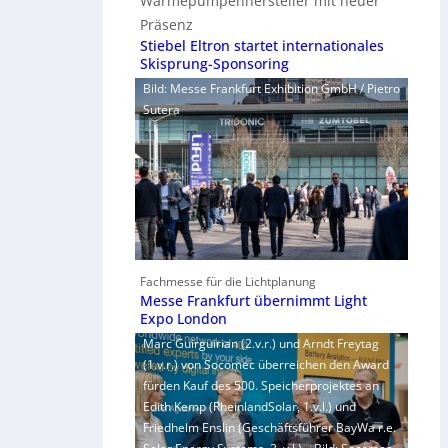
Wärmepumpenhersteller mit neuer
Präsenz
Stiebel Eltron startet internationales
Skisprung-Sponsoring
Bild: Messe Frankfurt Exhibition GmbH / Pietro
Sutera
Fachmesse für die Lichtplanung
Messe Frankfurt übernimmt Light
Expo London
Marc Guirguirian (2.v.r.) und Arndt Freytag
(1.v.r.) von Socomec überreichen den Award
fürden Kauf des 500. Speicherprojektes an
Edith Kemp (RheinlandSolar, 1.v.l.) und
Friedhelm Enslin (Geschäftsführer BayWa r.e.