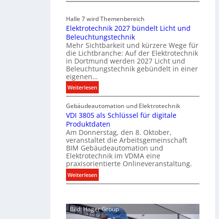
n
E
i
i
Halle 7 wird Themenbereich
k
n
Elektrotechnik 2027 bündelt Licht und
a
C
Beleuchtungstechnik
t
l
Mehr Sichtbarkeit und kürzere Wege für
i
i
die Lichtbranche: Auf der Elektrotechnik
o
p
in Dortmund werden 2027 Licht und
n
f
Beleuchtungstechnik gebündelt in einer
m
eigenen…
ü
i
r
:
Weiterlesen
t
a
E
S
l
Gebäudeautomation und Elektrotechnik
l
y
l
VDI 3805 als Schlüssel für digitale
e
s
e
Produktdaten
k
t
U
Am Donnerstag, den 8. Oktober,
t
veranstaltet die Arbeitsgemeinschaft
e
n
r
BIM Gebäudeautomation und
m
t
o
Elektrotechnik im VDMA eine
.
e
t
praxisorientierte Onlineveranstaltung.
r
e
:
Weiterlesen
g
c
V
r
h
D
ü
n
I
n
i
Bild: Hager Group
3
d
k