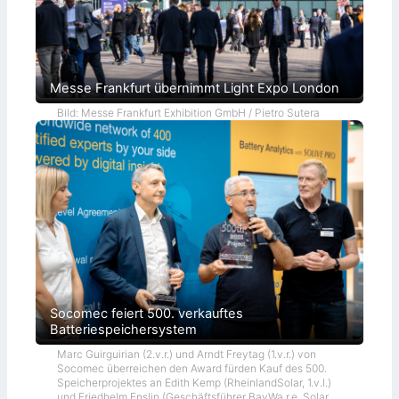
Messe Frankfurt übernimmt Light Expo London
Bild: Messe Frankfurt Exhibition GmbH / Pietro Sutera
Socomec feiert 500. verkauftes
Batteriespeichersystem
Marc Guirguirian (2.v.r.) und Arndt Freytag (1.v.r.) von
Socomec überreichen den Award fürden Kauf des 500.
Speicherprojektes an Edith Kemp (RheinlandSolar, 1.v.l.)
und Friedhelm Enslin (Geschäftsführer BayWa r.e. Solar