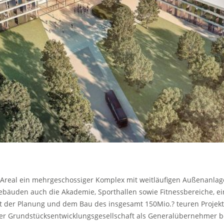
Areal ein mehrgeschossiger Komplex mit weitläufigen Außenanlagen
bäuden auch die Akademie, Sporthallen sowie Fitnessbereiche, ei
t der Planung und dem Bau des insgesamt 150Mio.? teuren Projekt
ner Grundstücksentwicklungsgesellschaft als Generalübernehmer be