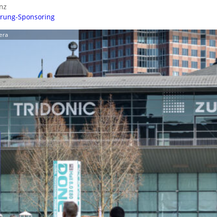
nz
sprung-Sponsoring
tera