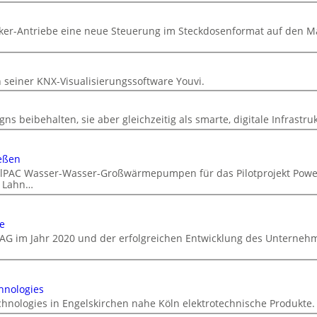
cker-Antriebe eine neue Steuerung im Steckdosenformat auf den M
n
n seiner KNX-Visualisierungssoftware Youvi.
ns beibehalten, sie aber gleichzeitig als smarte, digitale Infrastru
eßen
DualPAC Wasser-Wasser-Großwärmepumpen für das Pilotprojekt Powe
r Lahn…
e
AG im Jahr 2020 und der erfolgreichen Entwicklung des Unterneh
hnologies
chnologies in Engelskirchen nahe Köln elektrotechnische Produkte.