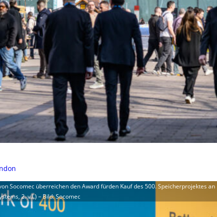
ondon
r.) von Socomec überreichen den Award fürden Kauf des 500. Speicherprojektes an 
stems, 2. v.l.) – Bild: Socomec