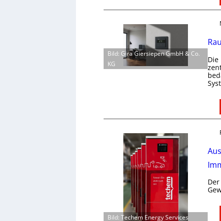
Rau
Bild: Gira Giersiepen GmbH & Co.
Die
KG
zen
bed
Sys
Aus
Imm
Der
Gew
Bild: Techem Energy Services