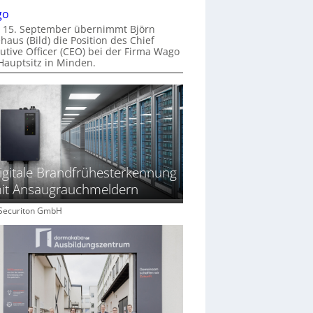
go
 15. September übernimmt Björn
haus (Bild) die Position des Chief
utive Officer (CEO) bei der Firma Wago
Hauptsitz in Minden.
igitale Brandfrühesterkennung
it Ansaugrauchmeldern
: Securiton GmbH