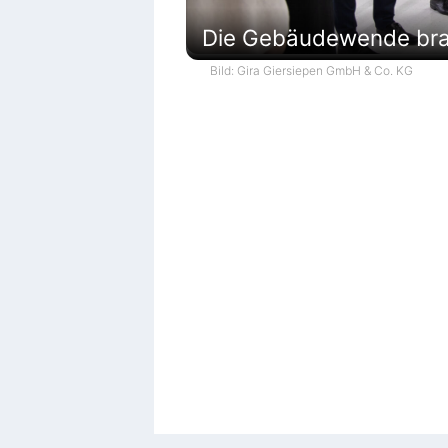
Die Gebäudewende brau
Bild: Gira Giersiepen GmbH & Co. KG