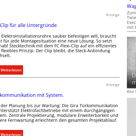
Wa
Zum
Anzeige
Twie
Exec
 Clip für alle Untergründe
mit 
Elektroinstallationsrohre sauber befestigen will, braucht
ht für jede Montagesituation eine neue Lösung. So setzt
abl Stecktechnik mit dem FC Flexi-Clip auf ein effizientes
flexibles Prinzip: Der Clip bleibt, die Steck-Anbindung
hselt.
:
Weiterlesen
D
E
m
i
Anzeige
n
Bild
kommunikation mit System.
C
l
 der Planung bis zur Wartung: Die Gira Türkommunikation
i
unterstützt Elektrofachbetriebe mit einem durchgängigen
p
tem. Zentrale Projektierung, modulare Erweiterbarkeit und
here Fernwartung erleichtern den gesamten Projektablauf.
f
ü
r
:
Weiterlesen