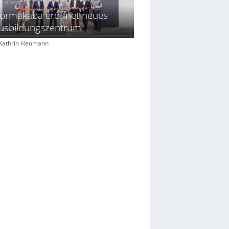
ormakaba eröffnet neues
usbildungszentrum
: Kathrin Heumann