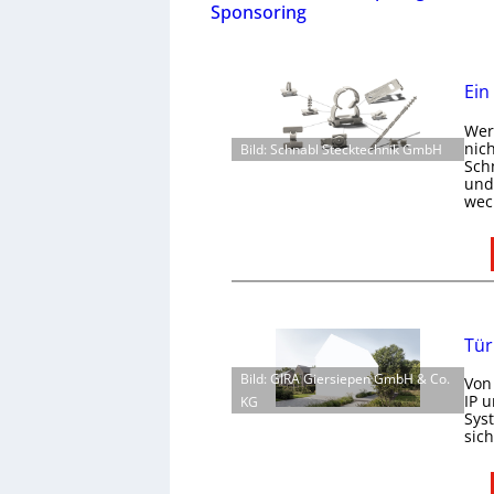
Sponsoring
Ein
Wer 
nic
Bild: Schnabl Stecktechnik GmbH
Schn
und 
wec
Tür
Bild: GIRA Giersiepen GmbH & Co.
Von
IP 
KG
Sys
sic