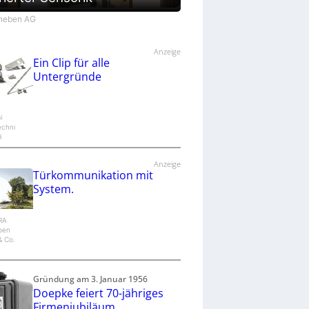
Theben AG
Anzeige
Ein Clip für alle
Untergründe
l
echni
H
Anzeige
Türkommunikation mit
System.
IRA
epen
 Co.
Gründung am 3. Januar 1956
Doepke feiert 70-jähriges
Firmenjubiläum