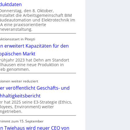
duktdaten
onnerstag, den 8. Oktober,
nstaltet die Arbeitsgemeinschaft BIM
udeautomation und Elektrotechnik im
 eine praxisorientierte
neveranstaltung.
ktionsstart in Piteşti
n erweitert Kapazitäten für den
opäischen Markt
rühjahr 2023 hat Dehn am Standort
hausen eine neue Produktion in
rieb genommen.
sionen weiter reduziert
er veröffentlicht Geschäfts- und
hhaltigkeitsbericht
r hat 2025 seine E3-Strategie (Ethics,
oyees, Environment) weiter
ngetrieben.
nimmt zum 15. September
rn Twiehaus wird neuer CEO von