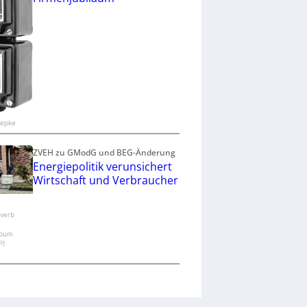
oepke
ZVEH zu GModG und BEG-Änderung
Energiepolitik verunsichert
Wirtschaft und Verbraucher
verb
pum
P)