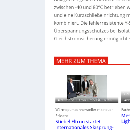
zwischen -40 und 80°C betrieben w
und eine Kurzschließeinrichtung mi
kombiniert.
Die fehlerresistente 
Überspannungsschutzes bei Isolati
Gleichstromsicherung ermöglicht 
MEHR ZUM THEMA
Bild
GmbH
Bild: Stiebel Eltron GmbH & Co. KG
Fachm
Wärmepumpenhersteller mit neuer
Mes
Präsenz
Lig
Stiebel Eltron startet
internationales Skisprung-