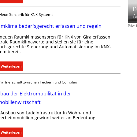
a
T
D
l
ü
Neue Sensorik für KNX-Systeme
A
l
r
e
k
mklima bedarfsgerecht erfassen und regeln
Bild
U
o
n
 neuen Raumklimasensoren für KNX von Gira erfassen
m
trale Raumklimawerte und stellen sie für eine
t
m
arfsgerechte Steuerung und Automatisierung im KNX-
e
u
tem bereit.
r
n
g
i
:
Weiterlesen
r
k
R
ü
a
a
n
t
Partnerschaft zwischen Techem und Compleo
u
d
i
m
bau der Elektromobilität in der
e
o
k
n
obilienwirtschaft
l
m
i
 Ausbau von Ladeinfrastruktur in Wohn- und
i
m
erbeimmobilien gewinnt weiter an Bedeutung.
t
a
S
b
:
Weiterlesen
y
e