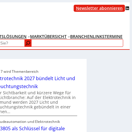
LinkedIn
Newsletter abonnieren
TS
LÖSUNGEN
MARKTÜBERSICHT
BRANCHENLINKS
TERMINE
e 7 wird Themenbereich
ktrotechnik 2027 bündelt Licht und
euchtungstechnik
 Sichtbarkeit und kürzere Wege für
Lichtbranche: Auf der Elektrotechnik in
tmund werden 2027 Licht und
uchtungstechnik gebündelt in einer
enen…
udeautomation und Elektrotechnik
3805 als Schlüssel für digitale