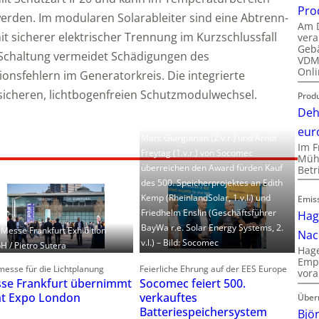
Pro
erden. Im modularen Solarableiter sind eine Abtrenn-
Am D
t sicherer elektrischer Trennung im Kurzschlussfall
vera
Gebä
Y-Schaltung vermeidet Schädigungen des
VDMA
Onli
onsfehlern im Generatorkreis. Die integrierte
sicheren, lichtbogenfreien Schutzmodulwechsel.
Produ
Deh
eur
Marc Guirguirian (2.v.r.) und Arndt
Im F
Freytag (1.v.r.) von Socomec
Mühl
überreichen den Award fürden Kauf
Bet
des 500. Speicherprojektes an Edith
Kemp (RheinlandSolar, 1.v.l.) und
Emis
Friedhelm Enslin (Geschäftsführer
Hag
BayWa r.e. Solar Energy Systems, 2.
: Messe Frankfurt Exhibition
Nac
v.l.) – Bild: Socomec
 / Pietro Sutera
Hage
Empl
esse für die Lichtplanung
Feierliche Ehrung auf der EES Europe
vora
se Frankfurt übernimmt
Socomec feiert 500.
ht Expo London
verkauftes
Über
Batteriespeichersystem
Bjö