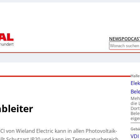
NEWS
PODCAS
Search
Hall
Ele
Bel
Mehr
die 
bleiter
Dor
Bele
eig
Gebä
 von Wieland Electric kann in allen Photovoltaik-
VDI 
üllt Schutzart IP20 und kann im Temperaturbereich