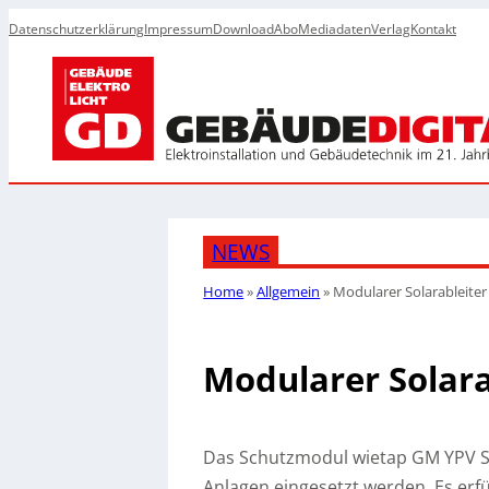
Datenschutzerklärung
Impressum
Download
Abo
Mediadaten
Verlag
Kontakt
NEWS
Home
»
Allgemein
»
Modularer Solarableiter
Modularer Solara
Das Schutzmodul wietap GM YPV SCI
Anlagen eingesetzt werden. Es erf