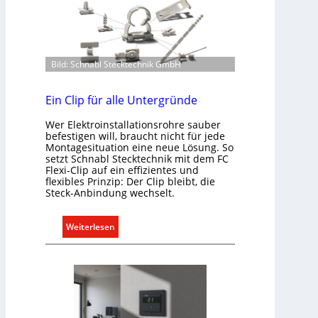
Bild: Schnabl Stecktechnik GmbH
Ein Clip für alle Untergründe
Wer Elektroinstallationsrohre sauber
befestigen will, braucht nicht für jede
Montagesituation eine neue Lösung. So
setzt Schnabl Stecktechnik mit dem FC
Flexi-Clip auf ein effizientes und
flexibles Prinzip: Der Clip bleibt, die
Steck-Anbindung wechselt.
:
Weiterlesen
E
i
n
C
l
i