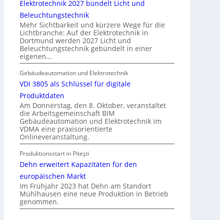
Elektrotechnik 2027 bündelt Licht und
a
Beleuchtungstechnik
u
Mehr Sichtbarkeit und kürzere Wege für die
d
Lichtbranche: Auf der Elektrotechnik in
Dortmund werden 2027 Licht und
e
Beleuchtungstechnik gebündelt in einer
r
eigenen…
E
l
Gebäudeautomation und Elektrotechnik
e
VDI 3805 als Schlüssel für digitale
k
Produktdaten
t
Am Donnerstag, den 8. Oktober, veranstaltet
die Arbeitsgemeinschaft BIM
r
Gebäudeautomation und Elektrotechnik im
o
VDMA eine praxisorientierte
m
Onlineveranstaltung.
o
Produktionsstart in Piteşti
b
Dehn erweitert Kapazitäten für den
i
l
europäischen Markt
Im Frühjahr 2023 hat Dehn am Standort
i
Mühlhausen eine neue Produktion in Betrieb
t
genommen.
ä
t