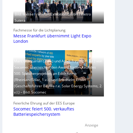
Bild: Messe Frankfurt Exhibition GmbH / Pietro
Sutera
Fachmesse für die Lichtplanung
Messe Frankfurt übernimmt Light Expo
London
Marc Guirguirian (2.v.r.) und Arndt Freytag (1.v.r.) von
Socomec überreichen den Award fürden Kauf des
500. Speicherprojektes an Edith Kemp
(RheinlandSolar, 1.v.l.) und Friedhelm Enslin
(Geschäftsführer BayWa r.e. Solar Energy Systems, 2.
v.l.) – Bild: Socomec
Feierliche Ehrung auf der EES Europe
Socomec feiert 500. verkauftes
Batteriespeichersystem
Anzeige