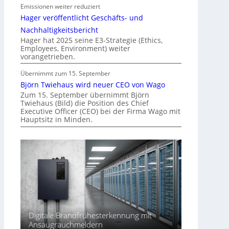
Emissionen weiter reduziert
i
Hager veröffentlicht Geschäfts- und
n
d
Nachhaltigkeitsbericht
e
Hager hat 2025 seine E3-Strategie (Ethics,
Employees, Environment) weiter
r
vorangetrieben.
I
m
Übernimmt zum 15. September
m
Björn Twiehaus wird neuer CEO von Wago
o
Zum 15. September übernimmt Björn
Twiehaus (Bild) die Position des Chief
b
Executive Officer (CEO) bei der Firma Wago mit
i
Hauptsitz in Minden.
l
i
e
n
w
i
r
t
s
Digitale Brandfrühesterkennung mit
c
Ansaugrauchmeldern