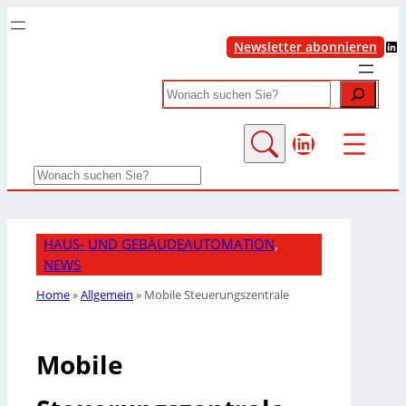
LinkedIn
Newsletter abonnieren
Search
LinkedIn
Search
HAUS- UND GEBÄUDEAUTOMATION
, 
NEWS
Home
»
Allgemein
»
Mobile Steuerungszentrale
Mobile