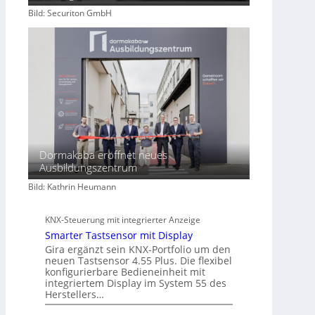
h
Bild: Securiton GmbH
a
f
t
Dormakaba eröffnet neues
Ausbildungszentrum
Bild: Kathrin Heumann
KNX-Steuerung mit integrierter Anzeige
Smarter Tastsensor mit Display
Gira ergänzt sein KNX-Portfolio um den
neuen Tastsensor 4.55 Plus. Die flexibel
konfigurierbare Bedieneinheit mit
integriertem Display im System 55 des
Herstellers…