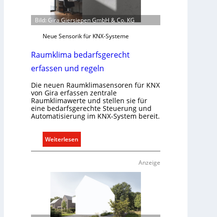
p
f
Bild: Gira Giersiepen GmbH & Co. KG
ü
Neue Sensorik für KNX-Systeme
r
a
Raumklima bedarfsgerecht
l
erfassen und regeln
l
e
Die neuen Raumklimasensoren für KNX
U
von Gira erfassen zentrale
Raumklimawerte und stellen sie für
n
eine bedarfsgerechte Steuerung und
t
Automatisierung im KNX-System bereit.
e
r
:
Weiterlesen
g
R
r
a
ü
Anzeige
u
n
m
d
k
e
l
i