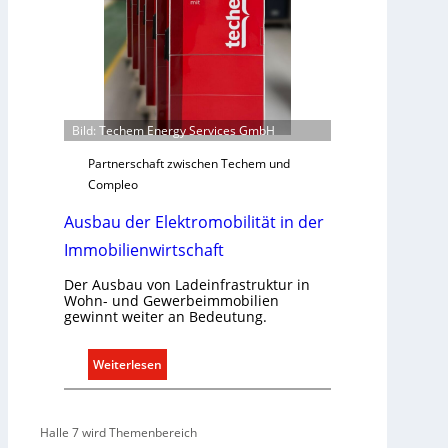
i
e
k
n
a
u
t
n
i
d
o
r
Bild: Techem Energy Services GmbH
n
e
m
Partnerschaft zwischen Techem und
g
i
Compleo
e
t
l
Ausbau der Elektromobilität in der
S
n
y
Immobilienwirtschaft
s
t
Der Ausbau von Ladeinfrastruktur in
Wohn- und Gewerbeimmobilien
e
gewinnt weiter an Bedeutung.
m
.
:
Weiterlesen
A
u
s
Halle 7 wird Themenbereich
b