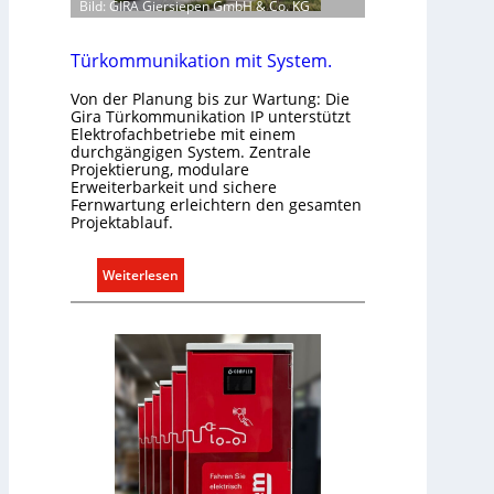
Bild: GIRA Giersiepen GmbH & Co. KG
m
a
b
Türkommunikation mit System.
e
Von der Planung bis zur Wartung: Die
d
Gira Türkommunikation IP unterstützt
a
Elektrofachbetriebe mit einem
r
durchgängigen System. Zentrale
Projektierung, modulare
f
Erweiterbarkeit und sichere
s
Fernwartung erleichtern den gesamten
g
Projektablauf.
e
r
:
Weiterlesen
e
T
c
ü
h
r
t
k
e
o
r
m
f
m
a
u
s
n
s