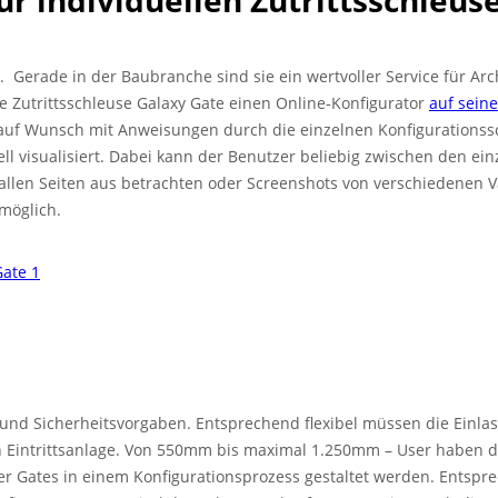
ur individuellen Zutrittsschleus
. Gerade in der Baubranche sind sie ein wertvoller Service für Arch
ne Zutrittsschleuse Galaxy Gate einen Online-Konfigurator
auf sein
 auf Wunsch mit Anweisungen durch die einzelnen Konfigurations
visualisiert. Dabei kann der Benutzer beliebig zwischen den einz
allen Seiten aus betrachten oder Screenshots von verschiedenen 
möglich.
und Sicherheitsvorgaben. Entsprechend flexibel müssen die Einlass
 Eintrittsanlage. Von 550mm bis maximal 1.250mm – User haben d
er Gates in einem Konfigurationsprozess gestaltet werden. Entspr