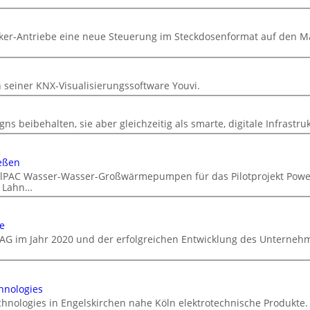
cker-Antriebe eine neue Steuerung im Steckdosenformat auf den M
n
n seiner KNX-Visualisierungssoftware Youvi.
ns beibehalten, sie aber gleichzeitig als smarte, digitale Infrastru
eßen
DualPAC Wasser-Wasser-Großwärmepumpen für das Pilotprojekt Powe
r Lahn…
e
AG im Jahr 2020 und der erfolgreichen Entwicklung des Unterneh
hnologies
chnologies in Engelskirchen nahe Köln elektrotechnische Produkte.