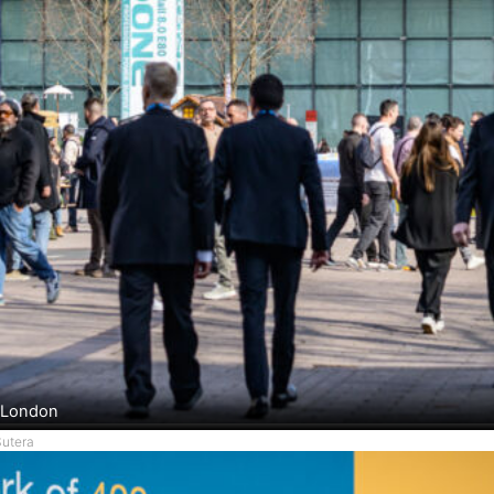
o London
Sutera