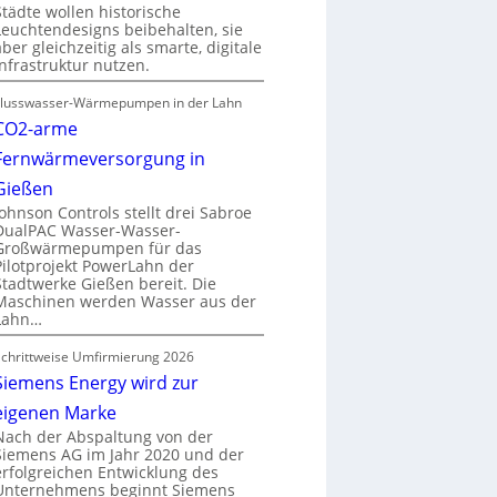
Städte wollen historische
Leuchtendesigns beibehalten, sie
aber gleichzeitig als smarte, digitale
Infrastruktur nutzen.
Flusswasser-Wärmepumpen in der Lahn
CO2-arme
Fernwärmeversorgung in
Gießen
Johnson Controls stellt drei Sabroe
DualPAC Wasser-Wasser-
Großwärmepumpen für das
Pilotprojekt PowerLahn der
Stadtwerke Gießen bereit. Die
Maschinen werden Wasser aus der
Lahn…
Schrittweise Umfirmierung 2026
Siemens Energy wird zur
eigenen Marke
Nach der Abspaltung von der
Siemens AG im Jahr 2020 und der
erfolgreichen Entwicklung des
Unternehmens beginnt Siemens