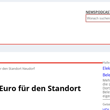
NEWS
PODCAS
Search
Hall
Ele
r den Standort Neudorf
Bel
Mehr
die 
Euro für den Standort
Dor
Bele
eig
Gebä
VDI 