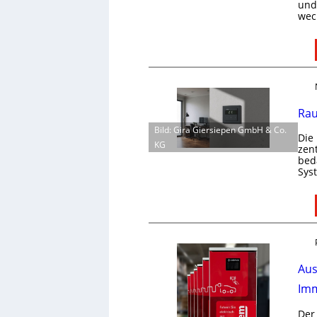
und 
wec
Rau
Bild: Gira Giersiepen GmbH & Co.
Die
KG
zen
bed
Sys
Aus
Imm
Der