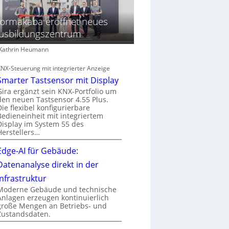
ormakaba eröffnet neues
usbildungszentrum
: Kathrin Heumann
KNX-Steuerung mit integrierter Anzeige
Smarter Tastsensor mit Display
Gira ergänzt sein KNX-Portfolio um
den neuen Tastsensor 4.55 Plus.
Die flexibel konfigurierbare
Bedieneinheit mit integriertem
Display im System 55 des
Herstellers…
Edge-AI für Gebäude:
Datenanalyse direkt in der
Infrastruktur
Moderne Gebäude und technische
Anlagen erzeugen kontinuierlich
große Mengen an Betriebs- und
Zustandsdaten.