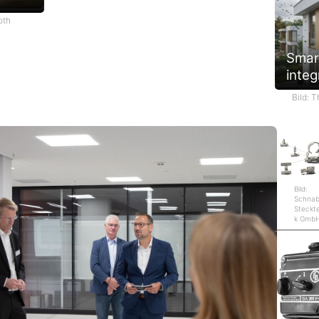
oth
Smar
integ
Bild: 
Bild:
Schnab
Steckt
k Gmb