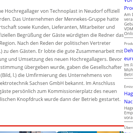
Pro
e Hochregallager von Technoplast in Neudorf offiziell
Am D
rden. Das Unternehmen der Mennekes-Gruppe hatte
vera
Gebä
irtschaft sowie Kunden, Lieferanten, Mitarbeiter und
VDMA
Onli
iziellen Begrüßung der Gäste würdigten die Redner das
egion. Nach den Reden der politischen Vertreter
Produ
Deh
l.) zu den Gästen. Er lobte die gute Zusammenarbeit mit
eur
nung und Umsetzung des neuen Hochregallagers. Bevor
Im F
estimmung übergeben wurde, gaben die Gesellschafter
Mühl
Bet
(Bild, l.) die Umfirmierung des Unternehmens von
ektrotechnik Sachsen GmbH bekannt. Im Anschluss
Emiss
gäste persönlich zum Kommissionierplatz des neuen
Hag
lischen Knopfdruck wurde dann der Betrieb gestartet.
Nac
Hage
Empl
vora
Über