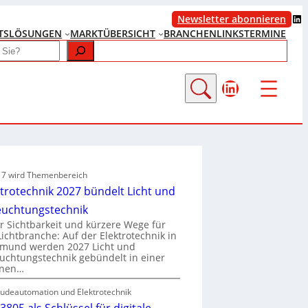
LinkedIn
Newsletter abonnieren
TS
LÖSUNGEN
MARKTÜBERSICHT
BRANCHENLINKS
TERMINE
LinkedIn
e 7 wird Themenbereich
ktrotechnik 2027 bündelt Licht und
euchtungstechnik
 Sichtbarkeit und kürzere Wege für
Lichtbranche: Auf der Elektrotechnik in
tmund werden 2027 Licht und
uchtungstechnik gebündelt in einer
enen…
udeautomation und Elektrotechnik
3805 als Schlüssel für digitale