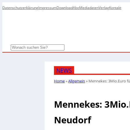
Datenschutzerklärung
Impressum
Download
Abo
Mediadaten
Verlag
Kontakt
Search
NEWS
Home
»
Allgemein
»
Mennekes: 3Mio.Euro fü
Mennekes: 3Mio.
Neudorf