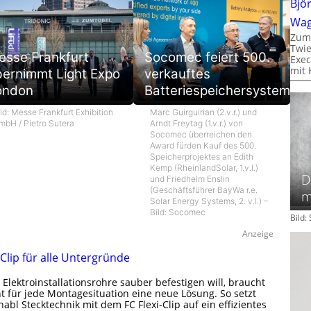
Bjö
Wa
Zum
Twie
esse Frankfurt
Socomec feiert 500.
Exec
mit 
bernimmt Light Expo
verkauftes
ondon
Batteriespeichersystem
ld: Messe Frankfurt Exhibition
Marc Guirguirian (2.v.r.) und
mbH / Pietro Sutera
Arndt Freytag (1.v.r.) von
Socomec überreichen den
Award fürden Kauf des 500.
Speicherprojektes an Edith
Kemp (RheinlandSolar, 1.v.l.)
D
und Friedhelm Enslin
(Geschäftsführer BayWa r.e.
m
Solar Energy Systems, 2. v.l.) –
Bild: Socomec
Bild
Anzeige
 Clip für alle Untergründe
Elektroinstallationsrohre sauber befestigen will, braucht
ht für jede Montagesituation eine neue Lösung. So setzt
abl Stecktechnik mit dem FC Flexi-Clip auf ein effizientes