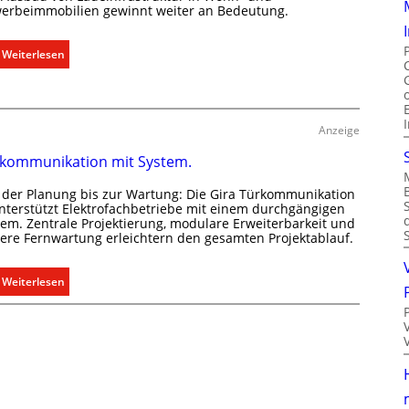
m
erbeimmobilien gewinnt weiter an Bedeutung.
r
a
g
b
:
Weiterlesen
r
e
A
ü
d
u
n
a
s
d
r
b
Anzeige
e
f
a
kommunikation mit System.
s
u
g
d
 der Planung bis zur Wartung: Die Gira Türkommunikation
e
e
unterstützt Elektrofachbetriebe mit einem durchgängigen
r
tem. Zentrale Projektierung, modulare Erweiterbarkeit und
r
here Fernwartung erleichtern den gesamten Projektablauf.
e
E
c
l
h
:
Weiterlesen
e
t
T
k
e
ü
t
r
r
r
f
k
o
a
o
m
s
m
o