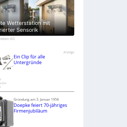
te Wetterstation mit
rierter Sensorik
Theben AG
Anzeige
Ein Clip für alle
Untergründe
l
echni
H
Gründung am 3. Januar 1956
Doepke feiert 70-jähriges
Firmenjubiläum