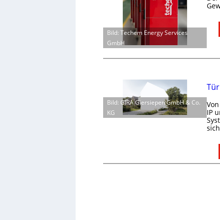
Gew
Bild: Techem Energy Services
GmbH
Tür
Bild: GIRA Giersiepen GmbH & Co.
Von
IP 
KG
Sys
sic