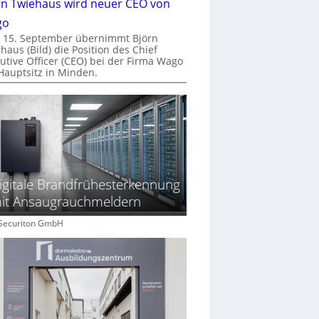
rn Twiehaus wird neuer CEO von
go
 15. September übernimmt Björn
haus (Bild) die Position des Chief
utive Officer (CEO) bei der Firma Wago
Hauptsitz in Minden.
igitale Brandfrühesterkennung
it Ansaugrauchmeldern
: Securiton GmbH