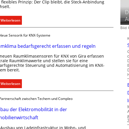
flexibles Prinzip: Der Clip bleibt, die Steck-Anbindung
hselt.
D
A
:
Weiterlesen
E
Bild
i
Neue Sensorik für KNX-Systeme
n
C
mklima bedarfsgerecht erfassen und regeln
l
 neuen Raumklimasensoren für KNX von Gira erfassen
i
trale Raumklimawerte und stellen sie für eine
p
arfsgerechte Steuerung und Automatisierung im KNX-
f
tem bereit.
ü
r
:
Weiterlesen
a
R
l
a
l
Partnerschaft zwischen Techem und Compleo
u
e
m
bau der Elektromobilität in der
U
k
n
obilienwirtschaft
l
t
i
 Ausbau von Ladeinfrastruktur in Wohn- und
e