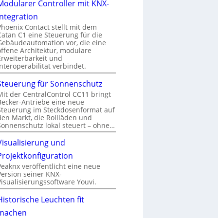
Modularer Controller mit KNX-
Integration
Phoenix Contact stellt mit dem
Catan C1 eine Steuerung für die
Gebäudeautomation vor, die eine
offene Architektur, modulare
Erweiterbarkeit und
Interoperabilität verbindet.
Steuerung für Sonnenschutz
Mit der CentralControl CC11 bringt
Becker-Antriebe eine neue
Steuerung im Steckdosenformat auf
den Markt, die Rollläden und
Sonnenschutz lokal steuert – ohne…
Visualisierung und
Projektkonfiguration
Peaknx veröffentlicht eine neue
Version seiner KNX-
Visualisierungssoftware Youvi.
Historische Leuchten fit
machen