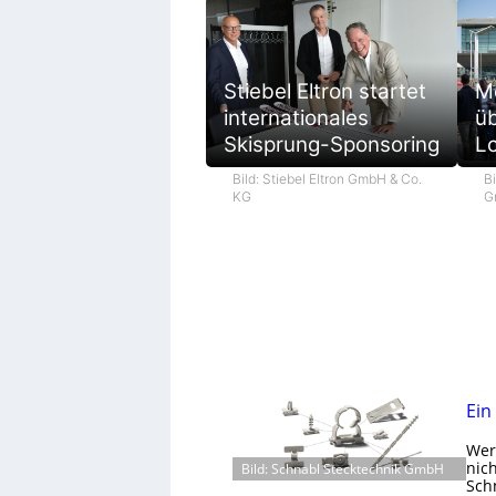
M
Stiebel Eltron startet
ü
internationales
L
Skisprung-Sponsoring
Bi
Bild: Stiebel Eltron GmbH & Co.
G
KG
Ein
Wer 
nic
Bild: Schnabl Stecktechnik GmbH
Schn