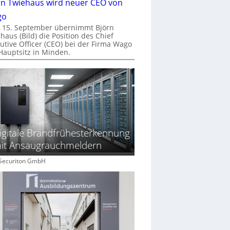
rn Twiehaus wird neuer CEO von
go
 15. September übernimmt Björn
haus (Bild) die Position des Chief
utive Officer (CEO) bei der Firma Wago
Hauptsitz in Minden.
igitale Brandfrühesterkennung
it Ansaugrauchmeldern
: Securiton GmbH