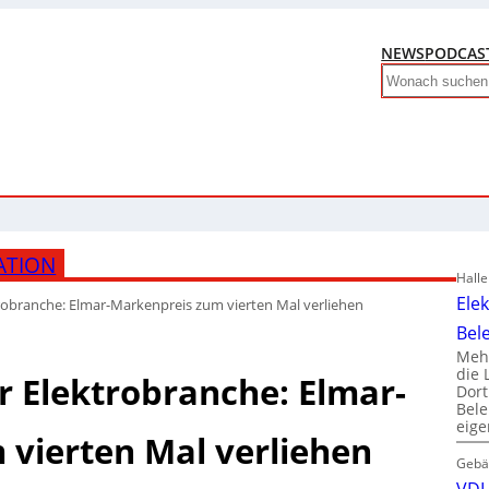
NEWS
PODCAS
Search
ATION
Hall
Ele
obranche: Elmar-Markenpreis zum vierten Mal verliehen
Bel
Mehr
die 
 Elektrobranche: Elmar-
Dor
Bele
eig
vierten Mal verliehen
Gebä
VDI 