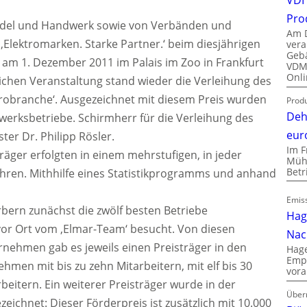
Pro
andel und Handwerk sowie von Verbänden und
Am D
e ‚Elektromarken. Starke Partner.‘ beim diesjährigen
vera
Gebä
am 1. Dezember 2011 im Palais im Zoo in Frankfurt
VDMA
Onli
lichen Veranstaltung stand wieder die Verleihung des
trobranche‘. Ausgezeichnet mit diesem Preis wurden
Produ
Deh
rksbetriebe. Schirmherr für die Verleihung des
eur
ter Dr. Philipp Rösler.
Im F
äger erfolgten in einem mehrstufigen, in jeder
Mühl
Bet
hren. Mithhilfe eines Statistikprogramms und anhand
Emiss
bern zunächst die zwölf besten Betriebe
Hag
vor Ort vom ‚Elmar-Team‘ besucht. Von diesen
Nac
nehmen gab es jeweils einen Preisträger in den
Hage
Empl
hmen mit bis zu zehn Mitarbeitern, mit elf bis 30
vora
beitern. Ein weiterer Preisträger wurde in der
Über
ichnet: Dieser Förderpreis ist zusätzlich mit 10.000