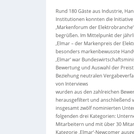
Rund 180 Gäste aus Industrie, H
Institutionen konnten die Initiativ
‚Markenforum der Elektrobranche‘ 
begrüßen. Im Mittelpunkt der jähr
‚Elmar – der Markenpreis der Elek
besonders markenbewusste Handwe
‚Elmar‘ war Bundeswirtschaftsminis
Bewertung und Auswahl der Preistr
Beziehung neutralen Vergabeverfa
von Interviews
wurden aus den zahlreichen Bewer
herausgefiltert und anschließend 
insgesamt zwölf nominierten Unter
folgenden drei Kategorien: Unterne
Mitarbeitern und mit über 30 Mitar
Kategorie ‚Elmar‘-Newcomer ausgeze