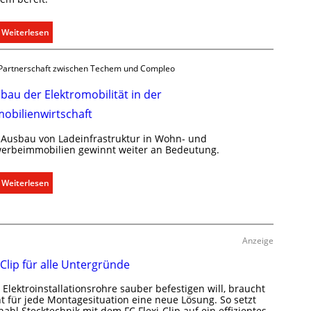
n
i
:
Weiterlesen
k
R
a
a
t
Partnerschaft zwischen Techem und Compleo
u
i
m
bau der Elektromobilität in der
o
k
n
obilienwirtschaft
l
m
i
 Ausbau von Ladeinfrastruktur in Wohn- und
i
m
erbeimmobilien gewinnt weiter an Bedeutung.
t
a
S
b
:
Weiterlesen
y
e
A
s
d
u
t
a
s
e
r
b
Anzeige
m
f
a
.
 Clip für alle Untergründe
s
u
g
d
Elektroinstallationsrohre sauber befestigen will, braucht
e
e
ht für jede Montagesituation eine neue Lösung. So setzt
r
abl Stecktechnik mit dem FC Flexi-Clip auf ein effizientes