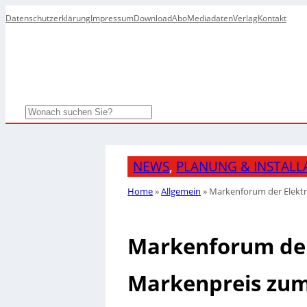
Datenschutzerklärung
Impressum
Download
Abo
Mediadaten
Verlag
Kontakt
Search
NEWS
, 
PLANUNG & INSTALL
Home
»
Allgemein
»
Markenforum der Elektr
Markenforum der
Markenpreis zum 