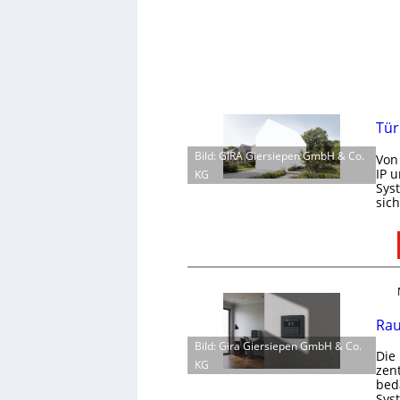
Tür
Bild: GIRA Giersiepen GmbH & Co.
Von
IP 
KG
Sys
sic
Rau
Bild: Gira Giersiepen GmbH & Co.
Die
KG
zen
bed
Sys