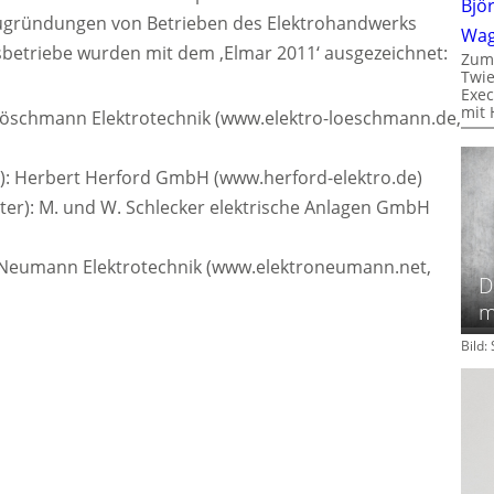
Bjö
Neugründungen von Betrieben des Elektrohandwerks
Wa
betriebe wurden mit dem ‚Elmar 2011‘ ausgezeichnet:
Zum
Twie
Exec
mit 
): Löschmann Elektrotechnik (www.elektro-loeschmann.de,
er): Herbert Herford GmbH (www.herford-elektro.de)
iter): M. und W. Schlecker elektrische Anlagen GmbH
: Neumann Elektrotechnik (www.elektroneumann.net,
D
m
Bild