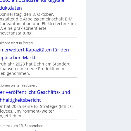
duktdaten
onnerstag, den 8. Oktober,
nstaltet die Arbeitsgemeinschaft BIM
udeautomation und Elektrotechnik im
 eine praxisorientierte
neveranstaltung.
ktionsstart in Piteşti
n erweitert Kapazitäten für den
opäischen Markt
rühjahr 2023 hat Dehn am Standort
hausen eine neue Produktion in
rieb genommen.
ionen weiter reduziert
er veröffentlicht Geschäfts- und
hhaltigkeitsbericht
r hat 2025 seine E3-Strategie (Ethics,
oyees, Environment) weiter
ngetrieben.
nimmt zum 15. September