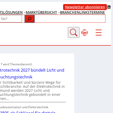
LinkedIn
Newsletter abonnieren
TS
LÖSUNGEN
MARKTÜBERSICHT
BRANCHENLINKS
TERMINE
LinkedIn
e 7 wird Themenbereich
ktrotechnik 2027 bündelt Licht und
euchtungstechnik
 Sichtbarkeit und kürzere Wege für
Lichtbranche: Auf der Elektrotechnik in
tmund werden 2027 Licht und
uchtungstechnik gebündelt in einer
enen…
udeautomation und Elektrotechnik
3805 als Schlüssel für digitale