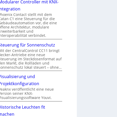
Modularer Controller mit KNX-
Integration
Phoenix Contact stellt mit dem
Catan C1 eine Steuerung für die
Gebäudeautomation vor, die eine
offene Architektur, modulare
Erweiterbarkeit und
Interoperabilität verbindet.
Steuerung für Sonnenschutz
Mit der CentralControl CC11 bringt
Becker-Antriebe eine neue
Steuerung im Steckdosenformat auf
den Markt, die Rollläden und
Sonnenschutz lokal steuert – ohne…
Visualisierung und
Projektkonfiguration
Peaknx veröffentlicht eine neue
Version seiner KNX-
Visualisierungssoftware Youvi.
Historische Leuchten fit
machen