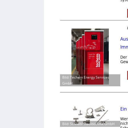
Aus
Imm
Der
Gew
Bild: Techem Energy Services
GmbH
Ein
Wer 
nic
Bild: Schnabl Stecktechnik GmbH
Schn