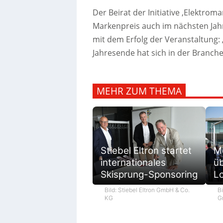
Der Beirat der Initiative ‚Elektroma
Markenpreis auch im nächsten Jahr
mit dem Erfolg der Veranstaltung:
Jahresende hat sich in der Branche 
MEHR ZUM THEMA
M
Stiebel Eltron startet
ü
internationales
L
Skisprung-Sponsoring
Bi
Bild: Stiebel Eltron GmbH & Co.
G
KG