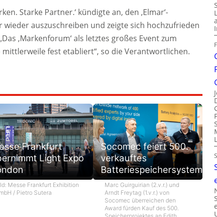
rken. Starke Partner.‘ kündigte an, den ‚Elmar‘-
 wieder auszuschreiben und zeigte sich hochzufrieden
 „Das ‚Markenforum‘ als letztes großes Event zum
mittlerweile fest etabliert“, so die Verantwortlichen.
esse Frankfurt
Socomec feiert 500.
bernimmt Light Expo
verkauftes
ondon
Batteriespeichersystem
ld: Messe Frankfurt Exhibition
Marc Guirguirian (2.v.r.) und
mbH / Pietro Sutera
Arndt Freytag (1.v.r.) von
Socomec überreichen den
Award fürden Kauf des 500.
Speicherprojektes an Edith