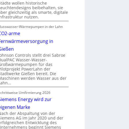
Städte wollen historische
Leuchtendesigns beibehalten, sie
aber gleichzeitig als smarte, digitale
Infrastruktur nutzen.
Flusswasser-Wärmepumpen in der Lahn
CO2-arme
Fernwärmeversorgung in
Gießen
Johnson Controls stellt drei Sabroe
DualPAC Wasser-Wasser-
Großwärmepumpen für das
Pilotprojekt PowerLahn der
Stadtwerke Gießen bereit. Die
Maschinen werden Wasser aus der
Lahn…
Schrittweise Umfirmierung 2026
Siemens Energy wird zur
eigenen Marke
Nach der Abspaltung von der
Siemens AG im Jahr 2020 und der
erfolgreichen Entwicklung des
Unternehmens beginnt Siemens