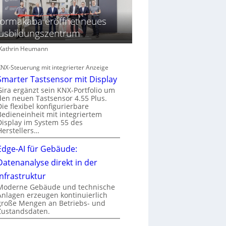
ormakaba eröffnet neues
usbildungszentrum
: Kathrin Heumann
KNX-Steuerung mit integrierter Anzeige
Smarter Tastsensor mit Display
Gira ergänzt sein KNX-Portfolio um
den neuen Tastsensor 4.55 Plus.
Die flexibel konfigurierbare
Bedieneinheit mit integriertem
Display im System 55 des
Herstellers…
Edge-AI für Gebäude:
Datenanalyse direkt in der
Infrastruktur
Moderne Gebäude und technische
Anlagen erzeugen kontinuierlich
große Mengen an Betriebs- und
Zustandsdaten.