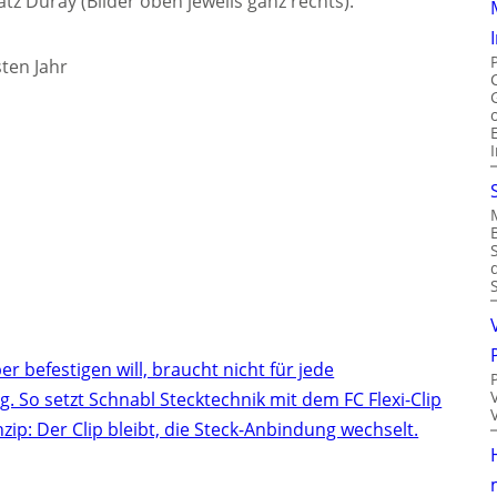
z Duray (Bilder oben jeweils ganz rechts).
ten Jahr
r befestigen will, braucht nicht für jede
 So setzt Schnabl Stecktechnik mit dem FC Flexi-Clip
inzip: Der Clip bleibt, die Steck-Anbindung wechselt.