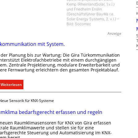
Kemp (RheinlandSolar, 1.v.l.)
und Friedhelm Enslin
(Geschäftsführer BayWa r.e.
Solar Energy Systems, 2. v.l.) –
Bild: Socomec
Anzeige
kommunikation mit System.
 der Planung bis zur Wartung: Die Gira Türkommunikation
unterstützt Elektrofachbetriebe mit einem durchgängigen
tem. Zentrale Projektierung, modulare Erweiterbarkeit und
here Fernwartung erleichtern den gesamten Projektablauf.
:
Weiterlesen
T
ü
Neue Sensorik für KNX-Systeme
r
k
mklima bedarfsgerecht erfassen und regeln
o
 neuen Raumklimasensoren für KNX von Gira erfassen
m
trale Raumklimawerte und stellen sie für eine
m
arfsgerechte Steuerung und Automatisierung im KNX-
u
tem bereit.